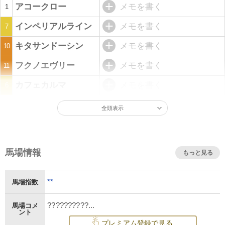
アコークロー
メモを書く
1
インペリアルライン
メモを書く
7
キタサンドーシン
メモを書く
10
フクノエヴリー
メモを書く
11
カフェカルマ
メモを書く
6
全頭表示
馬場情報
もっと見る
**
馬場指数
??????????...
馬場コメ
ント
プレミアム登録で見る