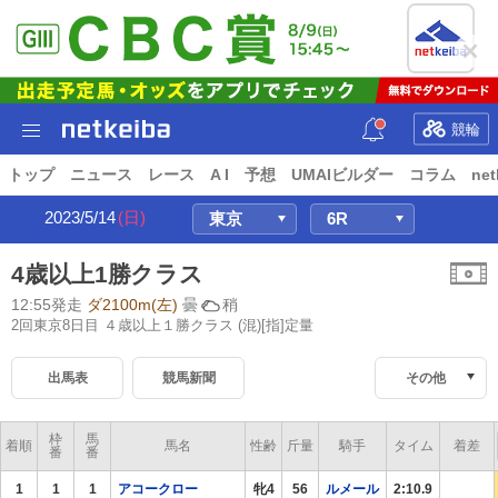
競輪
トップ
ニュース
レース
A I
予想
UMAIビルダー
コラム
net
2023/5/14
(日)
4歳以上1勝クラス
12:55発走
ダ2100m(左)
曇
稍
2回東京8日目 ４歳以上１勝クラス
(混)[指]定量
出馬表
競馬新聞
その他
枠
馬
着順
馬名
性齢
斤量
騎手
タイム
着差
番
番
1
1
1
アコークロー
牝4
56
ルメール
2:10.9