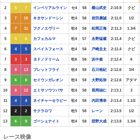
2
5
7
インペリアルライン
セ4
58
横山武史
2:10.9
クビ
3
7
10
キタサンドーシン
牡4
58
岩田康誠
2:11.0
1/2
4
7
11
フクノエヴリー
牡4
58
松岡正海
2:11.3
1.3/4
5
5
6
カフェカルマ
牡4
57
永野猛蔵
2:11.4
クビ
6
4
5
スペイスフォース
牡4
58
戸崎圭太
2:11.4
クビ
7
3
3
ヨドノドリーム
牡6
58
浜中俊
2:12.4
6
8
8
13
ブレットフライ
牡4
58
石川裕紀
2:12.6
3/4
9
6
8
セイウンガレオン
牡4
58
大野拓弥
2:12.6
アタマ
10
8
12
エミサソウツバサ
牡4
58
長岡禎仁
2:13.1
3
11
4
4
ネイチャーセラピー
牡4
58
内田博幸
2:13.4
1.1/2
12
2
2
サクラロワ
牡5
58
レーン
2:13.5
1/2
13
6
9
ゴーシェナイト
牡4
58
団野大成
2:13.8
1.3/4
レース映像