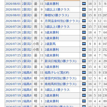
2026/08/01
2新潟3
曇
11
3歳未勝利
18
3
5
9
2026/08/01
2新潟3
曇
9
3歳以上1勝クラス
14
8
15
2026/08/01
2新潟3
曇
7
柳都S(3勝クラス)
15
8
15
20
2026/08/01
2新潟3
曇
6
月岡温泉特別(2勝クラス)
12
8
12
11
2026/07/26
2新潟2
雨
5
3歳以上1勝クラス
15
7
13
64
2026/07/26
2新潟2
雨
4
3歳未勝利
18
4
7
64
2026/07/26
2新潟2
雨
3
3歳未勝利
15
7
13
32
2026/07/26
2新潟2
小雨
2
2歳新馬
9
8
8
16
2026/07/26
2新潟2
小雨
1
2歳未勝利
11
2
2
25
2026/07/25
2新潟1
曇
11
3歳未勝利
18
4
7
76
2026/07/25
2新潟1
曇
7
新潟日報賞(3勝クラス)
17
2
4
29
2026/07/25
2新潟1
曇
4
3歳未勝利
15
4
6
32
2026/07/19
2福島8
晴
11
福島テレビ賞(OP)
16
5
9
15
2026/07/19
2福島8
晴
10
猪苗代特別(2勝クラス)
12
5
6
4
2026/07/19
2福島8
晴
9
南相馬特別(2勝クラス)
16
4
7
34
2026/07/19
2福島8
晴
8
3歳以上1勝クラス
16
6
11
17
2026/07/19
2福島8
晴
2
3歳未勝利
16
5
10
23
2026/07/19
2福島8
晴
1
2歳未勝利
10
4
4
89
2026/07/18
2福島7
曇
10
米沢特別(2勝クラス)
15
3
5
26