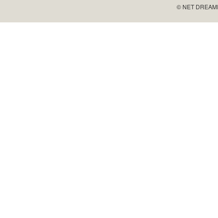
© NET DREAMERS