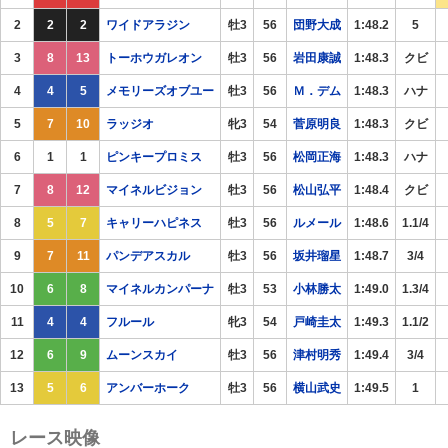
2
2
2
ワイドアラジン
牡3
56
団野大成
1:48.2
5
3
8
13
トーホウガレオン
牡3
56
岩田康誠
1:48.3
クビ
4
4
5
メモリーズオブユー
牡3
56
Ｍ．デム
1:48.3
ハナ
5
7
10
ラッジオ
牝3
54
菅原明良
1:48.3
クビ
6
1
1
ピンキープロミス
牡3
56
松岡正海
1:48.3
ハナ
7
8
12
マイネルビジョン
牡3
56
松山弘平
1:48.4
クビ
8
5
7
キャリーハピネス
牡3
56
ルメール
1:48.6
1.1/4
9
7
11
パンデアスカル
牡3
56
坂井瑠星
1:48.7
3/4
10
6
8
マイネルカンパーナ
牡3
53
小林勝太
1:49.0
1.3/4
11
4
4
フルール
牝3
54
戸崎圭太
1:49.3
1.1/2
12
6
9
ムーンスカイ
牡3
56
津村明秀
1:49.4
3/4
13
5
6
アンバーホーク
牡3
56
横山武史
1:49.5
1
レース映像