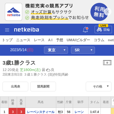
LIVE
競輪
トップ
ニュース
レース
A I
予想
UMAIビルダー
コラム
net
2023/5/14
(日)
3歳1勝クラス
12:20発走
芝1800m(左)
曇
良
2回東京8日目 ３歳１勝クラス
(混)(特指)馬齢
出馬表
競馬新聞
その他
枠
馬
着順
馬名
性齢
斤量
騎手
タイム
着差
番
番
1
3
3
レーベンスティール
牡3
56
レーン
1:47.4