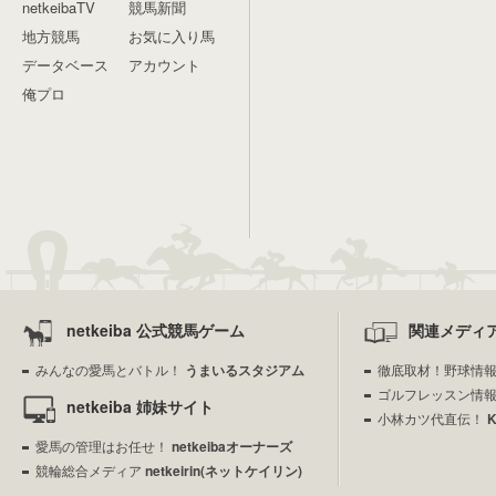
netkeibaTV
競馬新聞
地方競馬
お気に入り馬
データベース
アカウント
俺プロ
netkeiba 公式競馬ゲーム
関連メディ
みんなの愛馬とバトル！
うまいるスタジアム
徹底取材！野球情
ゴルフレッスン情
netkeiba 姉妹サイト
小林カツ代直伝！
愛馬の管理はお任せ！
netkeibaオーナーズ
競輪総合メディア
netkeirin(ネットケイリン)