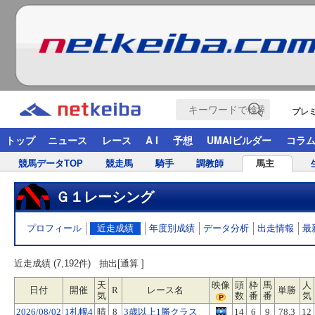
プレ
トップ
ニュース
レース
A I
予想
UMAIビルダー
コラ
競馬データTOP
競走馬
騎手
調教師
馬主
Ｇ１レーシング
プロフィール
近走成績
年度別成績
データ分析
出走情報
最
近走成績 (7,192件)
抽出[通算 ]
天
映像
頭
枠
馬
人
日付
開催
R
レース名
単勝
気
数
番
番
気
2026/08/02
1札幌4
晴
8
3歳以上1勝クラス
14
6
9
78.3
12