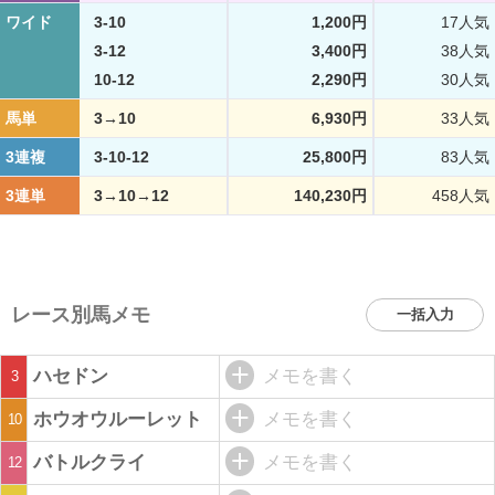
ワイド
3-10
1,200円
17人気
3-12
3,400円
38人気
10-12
2,290円
30人気
馬単
3→10
6,930円
33人気
3連複
3-10-12
25,800円
83人気
3連単
3→10→12
140,230円
458人気
レース別馬メモ
一括入力
ハセドン
メモを書く
3
ホウオウルーレット
メモを書く
10
バトルクライ
メモを書く
12