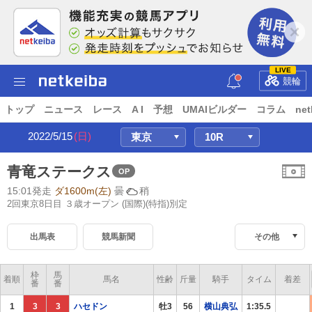
LIVE
競輪
トップ
ニュース
レース
A I
予想
UMAIビルダー
コラム
net
2022/5/15
(日)
青竜ステークス
OP
15:01発走
ダ1600m(左)
曇
稍
2回東京8日目 ３歳オープン
(国際)(特指)別定
出馬表
競馬新聞
その他
枠
馬
着順
馬名
性齢
斤量
騎手
タイム
着差
番
番
1
3
3
ハセドン
牡3
56
横山典弘
1:35.5