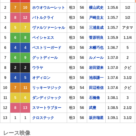
2
7
10
ホウオウルーレット
牡3
56
横山武史
1:35.6
1/2
3
8
12
バトルクライ
牡3
56
戸崎圭太
1:35.7
1/2
4
5
7
ヴァルツァーシャル
牡3
56
三浦皇成
1:35.7
アタマ
5
6
8
ペイシャエス
牡3
56
菅原明良
1:35.9
1.1/4
6
4
4
ベストリーガード
牡3
56
木幡巧也
1:36.7
5
7
6
9
グットディール
牡3
56
ルメール
1:37.0
2
8
2
2
ウラヤ
牡3
56
岩田望来
1:37.0
クビ
9
4
5
オディロン
牡3
56
池添謙一
1:37.6
3.1/2
10
7
11
リッキーマジック
牝3
54
田辺裕信
1:37.6
クビ
11
5
6
ダンディジャック
牡3
56
石橋脩
1:38.1
3
12
8
13
スマートラプター
牡3
56
武豊
1:38.5
2.1/2
13
1
1
クロステック
牡3
56
坂井瑠星
1:39.1
3.1/2
レース映像