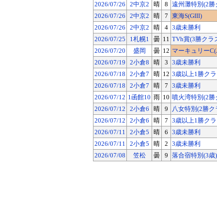
2026/07/26
2中京2
晴
8
遠州灘特別(2勝
2026/07/26
2中京2
晴
7
東海S(GIII)
2026/07/26
2中京2
晴
4
3歳未勝利
2026/07/25
1札幌1
曇
11
TVh賞(3勝クラ
2026/07/20
盛岡
曇
12
マーキュリーC(Jpn
2026/07/19
2小倉8
晴
3
3歳未勝利
2026/07/18
2小倉7
晴
12
3歳以上1勝ク
2026/07/18
2小倉7
晴
7
3歳未勝利
2026/07/12
1函館10
雨
10
噴火湾特別(2勝
2026/07/12
2小倉6
晴
9
八女特別(2勝ク
2026/07/12
2小倉6
晴
7
3歳以上1勝ク
2026/07/11
2小倉5
晴
6
3歳未勝利
2026/07/11
2小倉5
晴
2
3歳未勝利
2026/07/08
笠松
曇
9
落合宿特別(3歳)