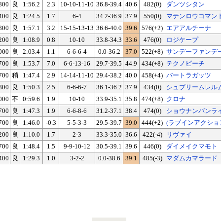
800
良
1:56.2
2.3
10-10-11-10
36.8-39.4
40.6
482(0)
ダンツシタン
400
良
1:24.5
1.7
6-4
34.2-36.9
37.9
550(0)
マテンロウコマン
800
良
1:57.1
3.2
15-15-13-13
36.6-40.0
39.6
576(+2)
エアアルチーナ
200
良
1:08.9
0.8
10-10
33.8-34.3
33.6
476(0)
ロジケープ
000
良
2:03.4
1.1
6-6-6-4
0.0-36.2
37.0
522(+8)
サンデーファンデ
700
良
1:53.7
7.0
6-6-13-16
29.7-39.5
44.9
434(+8)
テクノピーチ
700
稍
1:47.4
2.9
14-14-11-10
29.4-38.2
40.0
458(+4)
バートラガッツ
800
良
1:50.3
2.5
6-6-6-7
36.1-36.2
37.9
434(0)
シュプリームレル
000
不
0:59.6
1.9
10-10
33.9-35.1
35.8
474(+8)
クロナ
700
良
1:47.3
1.9
6-6-8-6
31.2-37.1
38.4
474(0)
ショウナンバンラ
700
良
1:46.0
-0.3
5-5-3-3
29.5-39.7
39.0
444(+2)
(ラブインアクショ
200
良
1:10.0
1.7
2-3
33.3-35.0
36.6
422(-4)
リヴァイ
700
良
1:48.4
1.5
9-9-10-12
30.5-39.1
39.6
446(0)
ダイメイクマモト
400
良
1:29.3
1.0
3-2-2
0.0-38.6
39.1
485(-3)
マダムカマラード