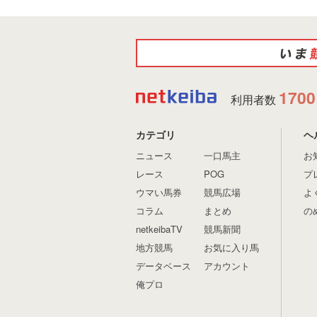
1700
利用者数
カテゴリ
ヘ
ニュース
一口馬主
お
レース
POG
プ
ウマい馬券
競馬広場
よ
コラム
まとめ
の
netkeibaTV
競馬新聞
地方競馬
お気に入り馬
データベース
アカウント
俺プロ