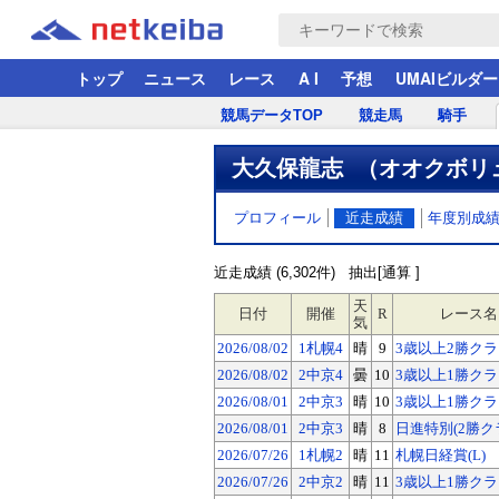
トップ
ニュース
レース
A I
予想
UMAIビルダー
競馬データTOP
競走馬
騎手
大久保龍志 （オオクボリ
プロフィール
近走成績
年度別成
近走成績 (6,302件)
抽出[通算 ]
天
日付
開催
R
レース名
気
2026/08/02
1札幌4
晴
9
3歳以上2勝ク
2026/08/02
2中京4
曇
10
3歳以上1勝ク
2026/08/01
2中京3
晴
10
3歳以上1勝ク
2026/08/01
2中京3
晴
8
日進特別(2勝ク
2026/07/26
1札幌2
晴
11
札幌日経賞(L)
2026/07/26
2中京2
晴
11
3歳以上1勝ク