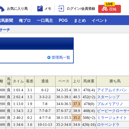
LIVE
お気に入り馬
メモ
ログイン/会員登録
競輪
競馬新聞
俺プロ
一口馬主
POG
まとめ
イベント
サーチ
管理馬一覧
馬
離
タイム
着差
通過
ペース
上り
馬体重
勝ち馬
場
000
良
1:01.4
3.1
6-12
34.2-35.4
38.1
470(-4)
アイアムイチバン
900
良
2:02.4
1.5
3-3-2-2
30.1-39.1
40.5
452(+2)
スターシップ
200
良
1:13.0
1.9
7-8
34.6-36.5
37.3
478(0)
プルメリアリノ
800
良
1:54.5
2.2
7-7-8-7
37.6-37.2
38.9
468(-6)
ビービークローサ
600
良
2:40.2
0.2
4-7-7-4
38.1-35.5
35.2
508(+2)
ミラージュナイト
600
良
1:34.6
1.6
10-11-13
35.2-34.0
34.6
420(-16)
ロケベンドラ