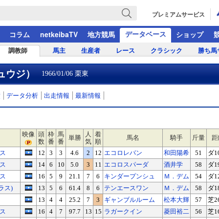
プレミアムサービス
データベース
コラム
netkeibaTV
地方競馬
ショップ
調教師
馬主
生産者
レース
クラシック
勝ち馬
ュウジ）
1966/01/06 栗東
績
データ分析
出走情報
最新情報
映像
頭
枠
馬
人
着
単勝
馬名
騎手
斤量
距
数
番
番
気
順
ラス
12
3
3
4.6
2
12
エコロレバン
和田陽希
51
ダ1
ラス
14
6
10
5.0
3
11
エコロスパーダ
酒井学
58
ダ1
ラス
16
5
9
21.1
7
6
キンダープンシュ
Ｍ．デム
54
ダ1
ラス)
13
5
6
61.4
8
6
テンエースワン
Ｍ．デム
58
ダ1
13
4
4
25.2
7
3
ギャンブルルーム
松本大輝
57
芝2
ラス
16
4
7
97.7
13
15
ラガークイン
菱田裕二
56
芝1