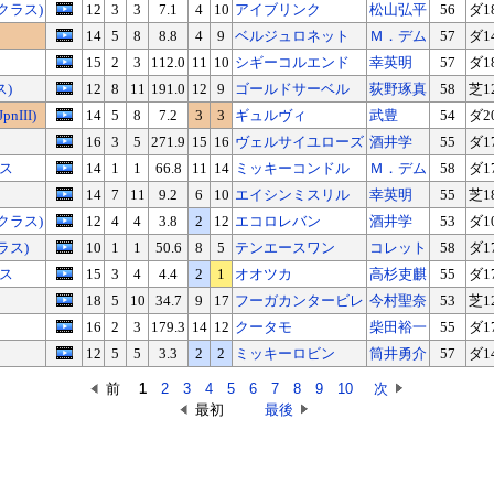
クラス)
12
3
3
7.1
4
10
アイブリンク
松山弘平
56
ダ1
14
5
8
8.8
4
9
ベルジュロネット
Ｍ．デム
57
ダ1
15
2
3
112.0
11
10
シギーコルエンド
幸英明
57
ダ1
ス)
12
8
11
191.0
12
9
ゴールドサーベル
荻野琢真
58
芝1
III)
14
5
8
7.2
3
3
ギュルヴィ
武豊
54
ダ2
16
3
5
271.9
15
16
ヴェルサイユローズ
酒井学
55
ダ1
ラス
14
1
1
66.8
11
14
ミッキーコンドル
Ｍ．デム
58
ダ1
14
7
11
9.2
6
10
エイシンミスリル
幸英明
55
芝1
クラス)
12
4
4
3.8
2
12
エコロレバン
酒井学
53
ダ1
ラス)
10
1
1
50.6
8
5
テンエースワン
コレット
58
ダ1
ラス
15
3
4
4.4
2
1
オオツカ
高杉吏麒
55
ダ1
18
5
10
34.7
9
17
フーガカンタービレ
今村聖奈
53
芝1
16
2
3
179.3
14
12
クータモ
柴田裕一
55
ダ1
12
5
5
3.3
2
2
ミッキーロビン
筒井勇介
57
ダ1
前
1
2
3
4
5
6
7
8
9
10
次
最初
最後