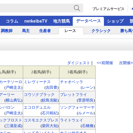
プレミアムサービス
データベース
コラム
netkeibaTV
地方競馬
ショップ
調教師
馬主
生産者
レース
クラシック
勝ち馬
ダイジェスト
|
<<前開催
次開催>
ち馬(騎手)
2着馬(騎手)
3着馬(騎手)
カーテソーロ
ミレヴィーナス
チャオベッラ
(
戸崎圭太
)
(
吉田豊
)
(
レーン
)
アーリー
コウソクブラック
ブレットフライ
(
横山典弘
)
(
鮫島克駿
)
(
菅原明良
)
ンバロン
エコロデュエル
ソングフォーマーヤ
(
戸崎圭太
)
(
石川裕紀
)
(
ルメール
)
ックフロスト
コスモエクスプレス
ライトウェイ
(
三浦皇成
)
(
柴田大知
)
(
石橋脩
)
ァニー
レッドランメルト
ナニハサテオキ