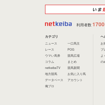
1700
利用者数
カテゴリ
ヘ
ニュース
一口馬主
お
レース
POG
プ
ウマい馬券
競馬広場
よ
コラム
まとめ
の
netkeibaTV
競馬新聞
地方競馬
お気に入り馬
データベース
アカウント
俺プロ