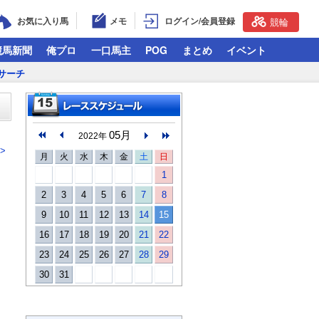
お気に入り馬
メモ
ログイン/会員登録
競輪
競馬新聞
俺プロ
一口馬主
POG
まとめ
イベント
サーチ
05月
2022年
>
月
火
水
木
金
土
日
1
2
3
4
5
6
7
8
9
10
11
12
13
14
15
16
17
18
19
20
21
22
23
24
25
26
27
28
29
30
31