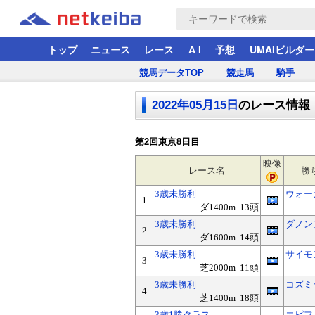
トップ
ニュース
レース
A I
予想
UMAIビルダー
競馬データTOP
競走馬
騎手
2022年05月15日
のレース情報
第2回東京8日目
映像
レース名
勝
3歳未勝利
ウォー
1
ダ1400m 13頭
3歳未勝利
ダノン
2
ダ1600m 14頭
3歳未勝利
サイモ
3
芝2000m 11頭
3歳未勝利
コズミ
4
芝1400m 18頭
3歳1勝クラス
エピフ