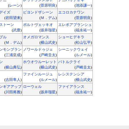
(
レーン
)
(
菅原明良
)
(
池添謙一
)
デイズ
ビヨンドザシーン
エコロカナワン
(
岩田望来
)
(
Ｍ．デム
)
(
菅原明良
)
ストーン
ポルトヴェッキオ
エレボアブランシュ
(
武豊
)
(
坂井瑠星
)
(
福永祐一
)
ブル
オメガロマンス
ショーヒデキラ
(
Ｍ．デム
)
(
横山武史
)
(
松山弘平
)
ンモンブラン
ノワールドゥジェ
シーニックウェイ
(
三浦皇成
)
(
戸崎圭太
)
(
ルメール
)
ン
ホウオウルーレット
バトルクライ
(
横山典弘
)
(
横山武史
)
(
戸崎圭太
)
ファインルージュ
レシステンシア
(
吉田隼人
)
(
ルメール
)
(
横山武史
)
ンギアアップ
ローウェル
ファイアランス
(
川田将雅
)
(
坂井瑠星
)
(
福永祐一
)