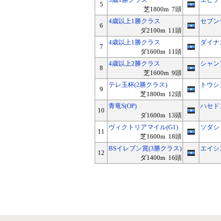
5
芝1800m 7頭
4歳以上1勝クラス
セブン
6
ダ2100m 11頭
4歳以上1勝クラス
ダイナ
7
ダ1600m 11頭
4歳以上2勝クラス
シャン
8
芝1600m 9頭
テレ玉杯(2勝クラス)
トウシ
9
芝1800m 12頭
青竜S(OP)
ハセド
10
ダ1600m 13頭
ヴィクトリアマイル(G1)
ソダシ
11
芝1600m 18頭
BSイレブン賞(3勝クラス)
エイシ
12
ダ1400m 16頭