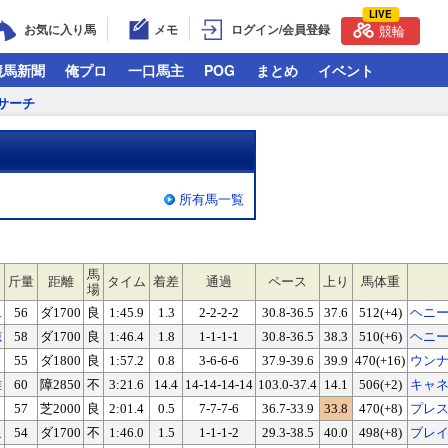
LIVE
お気に入り馬
メモ
ログイン/会員登録
競輪
競馬新聞
俺プロ
一口馬主
POG
まとめ
イベント
サーチ
所有馬一覧
馬
斤量
距離
タイム
着差
通過
ペース
上り
馬体重
場
二
56
ダ1700
良
1:45.9
1.3
2-2-2-2
30.8-36.5
37.6
512(+4)
ヘニ
穂
58
ダ1700
良
1:46.4
1.8
1-1-1-1
30.8-36.5
38.3
510(+6)
ヘニ
ト
55
ダ1800
良
1:57.2
0.8
3-6-6-6
37.9-39.6
39.9
470(+16)
ウン
雅
60
障2850
不
3:21.6
14.4
14-14-14-14
103.0-37.4
14.1
506(+2)
キャ
ト
57
芝2000
良
2:01.4
0.5
7-7-7-6
36.7-33.9
33.8
470(+8)
プレ
泉
54
ダ1700
不
1:46.0
1.5
1-1-1-2
29.3-38.5
40.0
498(+8)
ブレ