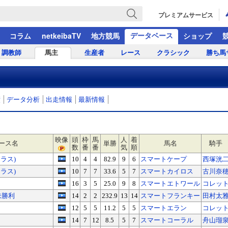
プレミアムサービス
データベース
コラム
netkeibaTV
地方競馬
ショップ
調教師
馬主
生産者
レース
クラシック
勝ち馬
績
データ分析
出走情報
最新情報
映像
頭
枠
馬
人
着
ース名
単勝
馬名
騎手
数
番
番
気
順
クラス)
10
4
4
82.9
9
6
スマートケープ
西塚洸
クラス)
10
7
7
33.6
5
7
スマートカイロス
古川奈
16
3
5
25.0
9
8
スマートエトワール
コレッ
未勝利
14
2
2
232.9
13
14
スマートフランキー
田村太
12
5
5
11.2
5
5
スマートエラン
コレッ
14
7
12
8.5
5
7
スマートコーラル
舟山瑠