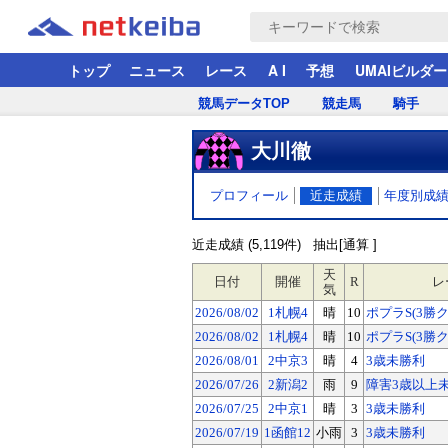
トップ
ニュース
レース
A I
予想
UMAIビルダー
競馬データTOP
競走馬
騎手
大川徹
プロフィール
近走成績
年度別成
近走成績 (5,119件)
抽出[通算 ]
天
日付
開催
R
レ
気
2026/08/02
1札幌4
晴
10
ポプラS(3勝
2026/08/02
1札幌4
晴
10
ポプラS(3勝
2026/08/01
2中京3
晴
4
3歳未勝利
2026/07/26
2新潟2
雨
9
障害3歳以上
2026/07/25
2中京1
晴
3
3歳未勝利
2026/07/19
1函館12
小雨
3
3歳未勝利