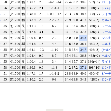
之
58
ダ1700
稍
1:47.1
2.6
5-6-13-14
29.4-38.2
39.6
502(+6)
バー
56
ダ1700
稍
1:45.2
2.1
1-1-1-1
30.1-36.7
38.8
508(0)
ドバ
菜
51
ダ1700
稍
1:48.0
2.0
6-8-13-12
29.3-37.8
38.3
388(+2)
ライ
馬
52
ダ1700
稍
1:47.9
2.9
2-2-2-2
28.9-39.0
41.7
512(-2)
カル
之
55
芝1200
良
1:11.3
1.8
6-7
34.1-35.4
36.3
468(0)
ワー
二
55
芝1200
良
1:12.6
3.1
6-9
34.1-35.4
37.5
436(0)
ワー
之
55
芝1200
重
1:09.6
0.6
2-2
35.0-34.0
34.5
428(0)
シス
雅
57
芝1600
稍
1:34.8
1.6
4-4
34.6-35.0
36.1
482(-2)
エル
来
55
芝1600
稍
1:34.1
-0.3
11-10
34.5-35.4
34.7
406(-2)
(セル
星
57
ダ1400
重
1:24.4
0.9
8-7
35.4-36.1
36.3
488(+2)
ベル
仁
55
ダ1000
良
1:00.4
1.8
3-4
34.4-35.7
37.1
386(+14)
ライ
秀
58
ダ1600
稍
1:36.3
0.6
11-8
34.2-37.2
37.1
498(-10)
ロン
菜
51
ダ1700
稍
1:47.1
1.7
1-1-1-2
28.8-38.9
40.6
490(-6)
ビー
之
55
芝1200
良
1:10.2
2.0
6-8
34.4-33.8
34.3
428(0)
ロン