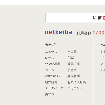
1700
利用者数
カテゴリ
ヘ
ニュース
一口馬主
お
レース
POG
プ
ウマい馬券
競馬広場
よ
コラム
まとめ
の
netkeibaTV
競馬新聞
地方競馬
お気に入り馬
データベース
アカウント
俺プロ