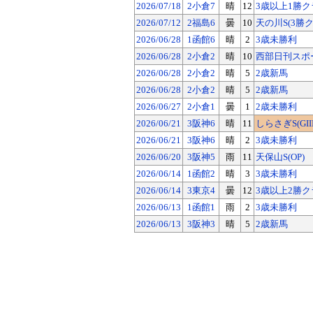
2026/07/18
2小倉7
晴
12
3歳以上1勝ク
2026/07/12
2福島6
曇
10
天の川S(3勝
2026/06/28
1函館6
晴
2
3歳未勝利
2026/06/28
2小倉2
晴
10
西部日刊スポー
2026/06/28
2小倉2
晴
5
2歳新馬
2026/06/28
2小倉2
晴
5
2歳新馬
2026/06/27
2小倉1
曇
1
2歳未勝利
2026/06/21
3阪神6
晴
11
しらさぎS(GIII
2026/06/21
3阪神6
晴
2
3歳未勝利
2026/06/20
3阪神5
雨
11
天保山S(OP)
2026/06/14
1函館2
晴
3
3歳未勝利
2026/06/14
3東京4
曇
12
3歳以上2勝ク
2026/06/13
1函館1
雨
2
3歳未勝利
2026/06/13
3阪神3
晴
5
2歳新馬