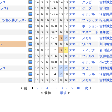
ラス
14
3
3
139.6
14
13
スマートクラビ
吉村誠
クラス)
11
8
10
7.6
5
8
スマートケープ
吉田豊
14
6
9
177.4
13
12
スマートイデアル
河原田
ツ杯(2勝クラス)
16
8
16
14.1
6
13
スマートプレシャス
松若風
10
6
6
97.0
9
5
スマートポーション
吉村誠
10
3
3
34.2
6
10
スマートエスコート
西塚洸
6
2
2
17.7
3
2
スマートメモリー
吉村誠
)
18
1
1
13.9
8
16
スマートワイス
川田将
18
8
17
5.7
3
1
スマートティアナ
岩田望
15
7
13
13.6
5
8
スマートフォルス
坂井瑠
12
5
6
94.8
9
9
スマートイデアル
小沢大
ラス
12
5
5
4.7
2
2
スマートスピア
津村明
14
3
4
5.4
2
10
スマートコーラル
河原田
11
3
3
77.1
9
6
スマートメモリー
吉村誠
前
1
2
3
4
5
6
7
8
9
10
次
最初
最後