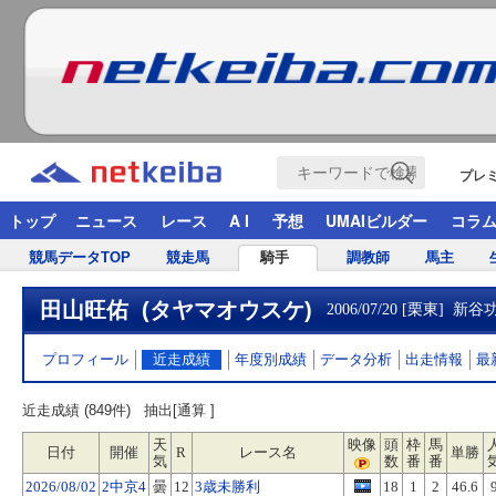
プレ
トップ
ニュース
レース
A I
予想
UMAIビルダー
コラ
競馬データTOP
競走馬
騎手
調教師
馬主
田山旺佑 (タヤマオウスケ)
2006/07/20 [栗東]
新谷
プロフィール
近走成績
年度別成績
データ分析
出走情報
最
近走成績 (849件)
抽出[通算 ]
天
映像
頭
枠
馬
日付
開催
R
レース名
単勝
気
数
番
番
2026/08/02
2中京4
曇
12
3歳未勝利
18
1
2
46.6