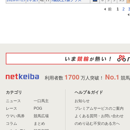
前
1
2
1700
No.1
利用者数
万人突破！
競馬
カテゴリ
ヘルプ＆ガイド
ニュース
一口馬主
お知らせ
レース
POG
プレミアムサービスのご案内
ウマい馬券
競馬広場
よくある質問・お問い合わせ
コラム
まとめ
のめり込む不安のある方へ