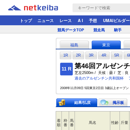
トップ
ニュース
レース
A I
予想
UMAIビルダー
競馬データTOP
競走馬
騎手
福島
東京
1R
2R
3R
4R
5R
6
第46回アルゼンチン
11 R
芝左2500m / 天候 : 曇 / 芝 : 良 
過去のアルゼンチン共和国杯
2008年11月09日 5回東京2日目 3歳以上オープン 
結果/払戻
掲示板
着
枠
馬
馬名
性齢
斤量
順
番
番