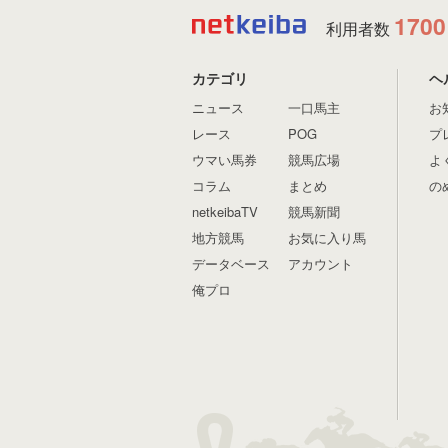
1700
利用者数
カテゴリ
ヘ
ニュース
一口馬主
お
レース
POG
プ
ウマい馬券
競馬広場
よ
コラム
まとめ
の
netkeibaTV
競馬新聞
地方競馬
お気に入り馬
データベース
アカウント
俺プロ