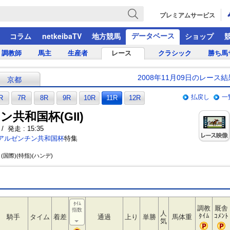
プレミアムサービス
データベース
コラム
netkeibaTV
地方競馬
ショップ
調教師
馬主
生産者
レース
クラシック
勝ち馬
2008年11月09日のレース結
京都
払戻し
一
R
7R
8R
9R
10R
11R
12R
共和国杯(GII)
/ 発走 : 15:35
アルゼンチン共和国杯
特集
(国際)(特指)(ハンデ)
ﾀｲﾑ
調教
厩舎
指数
人
ﾀｲﾑ
ｺﾒﾝﾄ
騎手
タイム
着差
通過
上り
単勝
馬体重
気