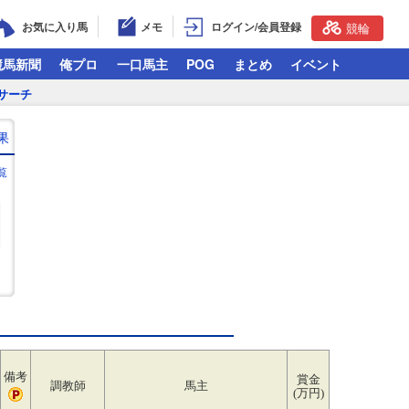
お気に入り馬
メモ
ログイン/会員登録
競輪
競馬新聞
俺プロ
一口馬主
POG
まとめ
イベント
サーチ
果
覧
備考
賞金
調教師
馬主
(万円)