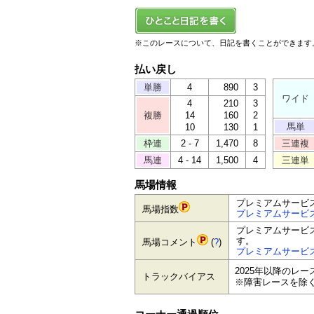
※このレースについて、日記を書くことができます
払い戻し
単勝
4
890
3
ワイド
4
210
3
複勝
14
160
2
馬単
10
130
1
枠連
2 - 7
1,470
8
三連複
馬連
4 - 14
1,500
4
三連単
馬場情報
プレミアムサービ
馬場指数
プレミアムサービ
プレミアムサービ
す。
馬場コメント
(
?
)
プレミアムサービ
2025年以降のレ
トラックバイアス
※障害レースを除