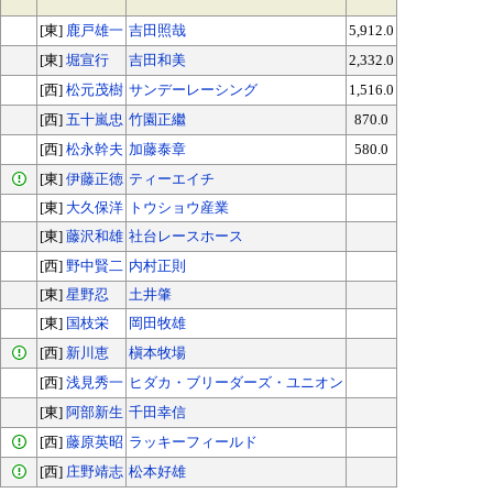
[東]
鹿戸雄一
吉田照哉
5,912.0
[東]
堀宣行
吉田和美
2,332.0
[西]
松元茂樹
サンデーレーシング
1,516.0
[西]
五十嵐忠
竹園正繼
870.0
[西]
松永幹夫
加藤泰章
580.0
[東]
伊藤正徳
ティーエイチ
[東]
大久保洋
トウショウ産業
[東]
藤沢和雄
社台レースホース
[西]
野中賢二
内村正則
[東]
星野忍
土井肇
[東]
国枝栄
岡田牧雄
[西]
新川恵
槇本牧場
[西]
浅見秀一
ヒダカ・ブリーダーズ・ユニオン
[東]
阿部新生
千田幸信
[西]
藤原英昭
ラッキーフィールド
[西]
庄野靖志
松本好雄