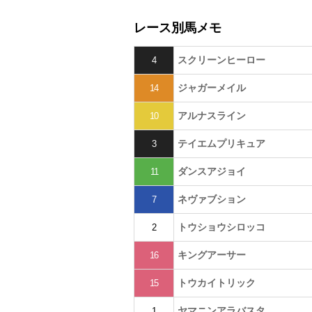
レース別馬メモ
スクリーンヒーロー
4
ジャガーメイル
14
アルナスライン
10
テイエムプリキュア
3
ダンスアジョイ
11
ネヴァブション
7
トウショウシロッコ
2
キングアーサー
16
トウカイトリック
15
ヤマニンアラバスタ
1