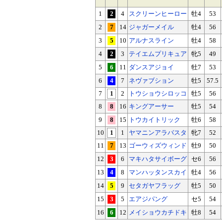
1
2
4
スクリーンヒーロー
牡4
53
2
7
14
ジャガーメイル
牡4
56
3
5
10
アルナスライン
牡4
58
4
2
3
テイエムプリキュア
牝5
49
5
6
11
ダンスアジョイ
牡7
53
6
4
7
ネヴァブション
牡5
57.5
7
1
2
トウショウシロッコ
牡5
56
8
8
16
キングアーサー
牡5
54
9
8
15
トウカイトリック
牡6
58
10
1
1
ヤマニンアラバスタ
牝7
52
11
7
13
ゴーウィズウィンド
牡9
50
12
3
6
マキハタサイボーグ
セ6
56
13
4
8
マンハッタンスカイ
牡4
56
14
5
9
セタガヤフラッグ
牡5
50
15
3
5
エアジパング
セ5
54
16
6
12
メイショウカチドキ
牡8
54