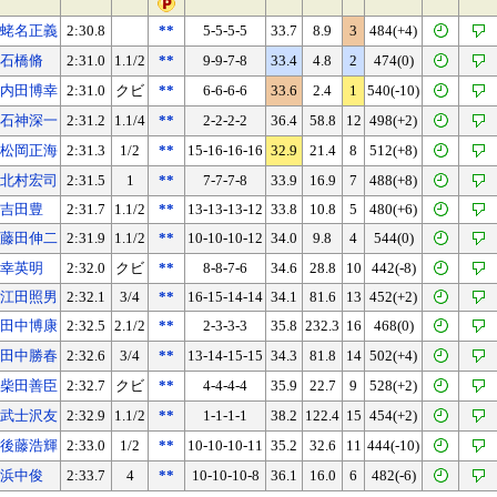
蛯名正義
2:30.8
**
5-5-5-5
33.7
8.9
3
484(+4)
石橋脩
2:31.0
1.1/2
**
9-9-7-8
33.4
4.8
2
474(0)
内田博幸
2:31.0
クビ
**
6-6-6-6
33.6
2.4
1
540(-10)
石神深一
2:31.2
1.1/4
**
2-2-2-2
36.4
58.8
12
498(+2)
松岡正海
2:31.3
1/2
**
15-16-16-16
32.9
21.4
8
512(+8)
北村宏司
2:31.5
1
**
7-7-7-8
33.9
16.9
7
488(+8)
吉田豊
2:31.7
1.1/2
**
13-13-13-12
33.8
10.8
5
480(+6)
藤田伸二
2:31.9
1.1/2
**
10-10-10-12
34.0
9.8
4
544(0)
幸英明
2:32.0
クビ
**
8-8-7-6
34.6
28.8
10
442(-8)
江田照男
2:32.1
3/4
**
16-15-14-14
34.1
81.6
13
452(+2)
田中博康
2:32.5
2.1/2
**
2-3-3-3
35.8
232.3
16
468(0)
田中勝春
2:32.6
3/4
**
13-14-15-15
34.3
81.8
14
502(+4)
柴田善臣
2:32.7
クビ
**
4-4-4-4
35.9
22.7
9
528(+2)
武士沢友
2:32.9
1.1/2
**
1-1-1-1
38.2
122.4
15
454(+2)
後藤浩輝
2:33.0
1/2
**
10-10-10-11
35.2
32.6
11
444(-10)
浜中俊
2:33.7
4
**
10-10-10-8
36.1
16.0
6
482(-6)