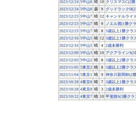
2023/12/24
5中山8
晴
10
クリスマスC(2勝
2023/12/24
5中山8
曇
9
グッドラックH(2
2023/12/23
5中山7
晴
12
キャンドルライト
2023/12/23
5中山7
晴
9
ノエル賞(1勝クラ
2023/12/23
5中山7
晴
8
3歳以上1勝クラ
2023/12/16
5中山5
晴
12
3歳以上1勝クラ
2023/12/16
5中山5
晴
4
2歳未勝利
2023/12/09
5中山3
晴
10
アクアラインS(3
2023/12/03
5中山2
晴
8
3歳以上2勝クラ
2023/11/05
5東京2
晴
8
3歳以上2勝クラ
2023/11/04
5東京1
晴
9
神奈川新聞杯(2
2023/10/28
4東京8
晴
7
3歳以上1勝クラ
2023/10/28
4東京8
晴
3
2歳未勝利
2023/10/22
4東京7
晴
10
甲斐路S(3勝クラ