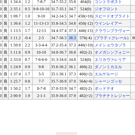
0
良
1:34.4
1.2
7-8-7
34.7-35.2
35.8
464(0)
コントラポスト
0
良
2:35.1
0.5
9-9-10-10
31.7-35.1
34.7
524(0)
ジオフロント
0
良
1:09.7
1.0
9-10
34.2-34.5
34.7
458(+10)
スピードオブライト
0
良
1:36.6
1.2
11-13-13
35.8-34.5
34.8
450(-12)
ウインレイアー
0
良
1:13.5
1.7
12-13
34.4-37.4
37.3
446(-13)
クラウンブラヴォー
0
稍
1:11.2
-0.4
2-5
34.7-36.5
36.3
576(-4)
(プラティクレール)
8
0
良
1:50.9
2.2
3-3-4-4
37.2-35.4
37.3
446(+10)
メイショウヨゾラ
0
良
1:11.6
0.9
10-10
34.0-36.7
36.8
492(-2)
オメガシンフォニー
0
良
2:33.0
0.7
7-6-6-6
31.3-34.6
34.8
524(0)
エリカヴァレリア
0
良
1:24.9
0.9
9-8
35.6-36.2
36.1
466(-2)
ダノンミカエル
0
良
1:37.4
1.7
5-5
35.1-36.1
37.3
466(+2)
エルゲルージ
0
良
1:25.7
0.8
7-7
35.7-36.9
37.0
564(+4)
シャーンゴッセ
0
良
1:50.2
1.7
8-7-8
37.0-33.9
34.7
482(-2)
ポッドテオ
0
良
2:00.9
1.9
2-1-1
35.9-36.0
37.9
482(+2)
プラチナトレジャー