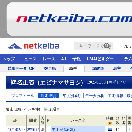
プレ
トップ
ニュース
レース
A I
予想
UMAIビルダー
コラ
競馬データTOP
競走馬
騎手
調教師
馬主
蛯名正義 (エビナマサヨシ)
1969/03/19 [美浦]フリ
プロフィール
近走成績
年度別成績
データ分析
出走情報
最
近走成績 (21,636件)
抽出[通算 ]
天
映像
頭
枠
馬
日付
開催
R
レース名
気
数
番
番
2021/02/28
2中山2
晴
11
中山記念(GII)
14
6
10