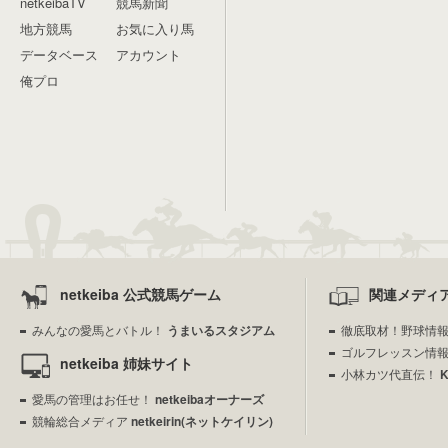
netkeibaTV
競馬新聞
地方競馬
お気に入り馬
データベース
アカウント
俺プロ
netkeiba 公式競馬ゲーム
関連メディ
みんなの愛馬とバトル！
うまいるスタジアム
徹底取材！野球情
ゴルフレッスン情
netkeiba 姉妹サイト
小林カツ代直伝！
愛馬の管理はお任せ！
netkeibaオーナーズ
競輪総合メディア
netkeirin(ネットケイリン)