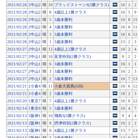
2021/02/28
2中山2
晴
10
ブラッドストーンS(3勝クラス)
16
1
2
2021/02/28
2中山2
晴
8
4歳以上1勝クラス
16
5
9
2021/02/28
2中山2
晴
5
3歳未勝利
16
8
15
2021/02/28
2中山2
晴
4
3歳未勝利
16
6
11
2021/02/28
2中山2
晴
3
3歳未勝利
16
6
12
2021/02/28
2中山2
晴
1
3歳未勝利
15
2
3
2021/02/27
2中山1
晴
12
4歳以上2勝クラス
16
2
4
2021/02/27
2中山1
晴
10
富里特別(2勝クラス)
9
2
2
2021/02/27
2中山1
晴
6
3歳未勝利
16
1
1
2021/02/27
2中山1
晴
3
3歳未勝利
16
2
3
2021/02/27
2中山1
晴
2
3歳未勝利
16
7
13
2021/02/21
2小倉4
晴
11
小倉大賞典(GIII)
16
6
12
2021/02/21
2小倉4
晴
2
3歳未勝利
18
2
3
2021/02/20
1東京7
晴
7
4歳以上1勝クラス
16
6
12
2021/02/14
1東京6
晴
5
3歳未勝利
16
4
7
2021/02/13
1阪神1
晴
10
飛鳥S(3勝クラス)
9
4
4
2021/02/13
1阪神1
晴
9
摂津特別(2勝クラス)
10
2
2
2021/02/13
1阪神1
晴
8
4歳以上1勝クラス
15
7
13
2021/02/13
1阪神1
晴
5
3歳未勝利
14
8
13