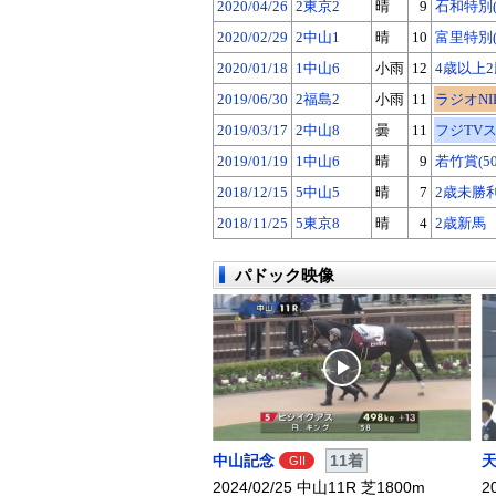
2020/04/26
2東京2
晴
9
石和特別(
2020/02/29
2中山1
晴
10
富里特別(
2020/01/18
1中山6
小雨
12
4歳以上
2019/06/30
2福島2
小雨
11
ラジオNIKK
2019/03/17
2中山8
曇
11
フジTVス
2019/01/19
1中山6
晴
9
若竹賞(5
2018/12/15
5中山5
晴
7
2歳未勝
2018/11/25
5東京8
晴
4
2歳新馬
パドック映像
中山記念
11着
GII
2024/02/25 中山11R 芝1800m
2