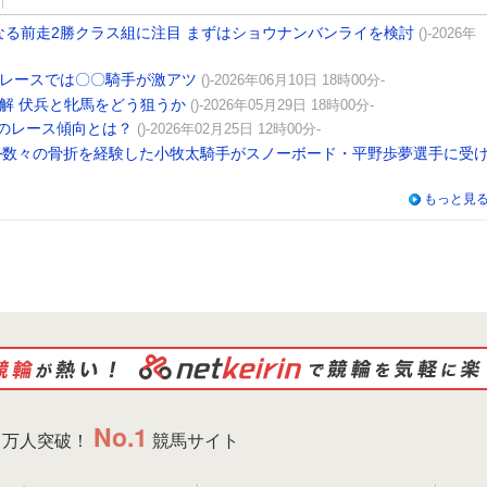
なる前走2勝クラス組に注目 まずはショウナンバンライを検討
()-2026年
GIレースでは〇〇騎手が激アツ
()-2026年06月10日 18時00分-
解 伏兵と牝馬をどう狙うか
()-2026年05月29日 18時00分-
のレース傾向とは？
()-2026年02月25日 12時00分-
─数々の骨折を経験した小牧太騎手がスノーボード・平野歩夢選手に受
もっと見
No.1
万人突破！
競馬サイト