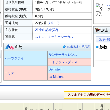
セリ取引価格
1億476万円
(2016年 セレクトセール)
»
獲得賞金 (中央)
3億7,839万円
獲得賞金 (地方)
0万円
通算成績
22戦7勝 [
7-5-1-9
]
覧
主な勝鞍
21'中山記念(G2)
次走
近親馬
スミレ
、
ミッキーシーガル
次走情
血統
血統詳細・兄弟馬
放牧
る
サンデーサイレンス
ハーツクライ
アイリッシュダンス
Bernstein
ラリズ
La Marlene
スマホでもこの馬のデータを
馬
映
場
オ