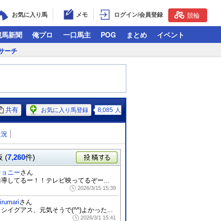
お気に入り馬
メモ
ログイン/会員登録
競輪
競馬新聞
俺プロ
一口馬主
POG
まとめ
イベント
サーチ
共有
お気に入り馬登録
8,085
人
近況
 (
7,260
件)
投稿する
ジョニー
さん
誘導してるー！！テレビ映ってるぞー！！ ...
2026/3/15 15:39
irumari
さん
シイグアス、元気そうで(^^)よかった...
2026/3/1 15:41