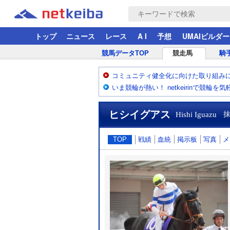
トップ
ニュース
レース
A I
予想
UMAIビルダー
競馬データTOP
競走馬
騎
コミュニティ健全化に向けた取り組み
いま競輪が熱い！ netkeirinで競輪を
ヒシイグアス
Hishi Iguazu
TOP
戦績
血統
掲示板
写真
メ