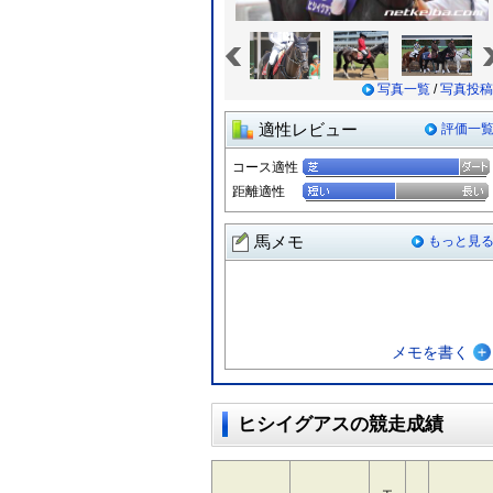
«
写真一覧
/
写真投稿
適性レビュー
評価一
コース適性
距離適性
馬メモ
もっと見
メモを書く
ヒシイグアスの競走成績