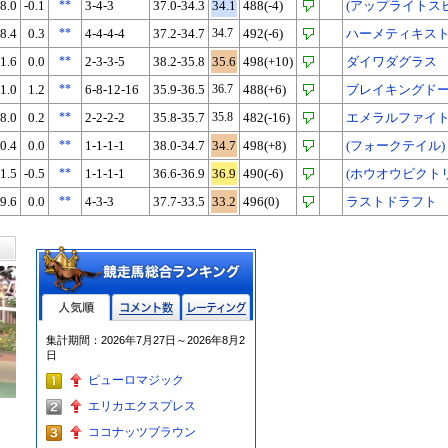
8.0
-0.1
**
3-4-3
37.0-34.3
34.1
488(-4)
(アップライトス
8.4
0.3
**
4-4-4-4
37.2-34.7
34.7
492(-6)
ハーメティキス
1.6
0.0
**
2-3-3-5
38.2-35.8
35.6
498(+10)
ダイワダグラス
1.0
1.2
**
6-8-12-16
35.9-36.5
36.7
488(+6)
ブレイキングド
8.0
0.2
**
2-2-2-2
35.8-35.7
35.8
482(-16)
エメラルファイ
0.4
0.0
**
1-1-1-1
38.0-34.7
34.7
498(+8)
(フォークテイル)
1.5
-0.5
**
1-1-1-1
36.6-36.9
36.9
490(-6)
(ホウオウビクト
9.6
0.0
**
4-3-3
37.7-33.5
33.2
496(0)
ラストドラフト
人気順
コメント数
レーティン
集計期間：2026年7月27日～2026年8月2
グ
日
ピューロマジック
エリカエクスプレス
ココナッツブラウン