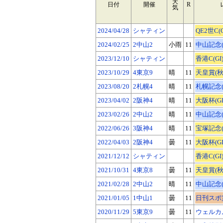
天
日付
開催
R
気
2024/04/28
シャティン
QE2世C(G
2024/02/25
2中山2
小雨
11
中山記念(G
2023/12/10
シャティン
香港C(GI
2023/10/29
4東京9
晴
11
天皇賞(秋)
2023/08/20
2札幌4
晴
11
札幌記念(G
2023/04/02
2阪神4
晴
11
大阪杯(GI
2023/02/26
2中山2
晴
11
中山記念(G
2022/06/26
3阪神4
晴
11
宝塚記念(G
2022/04/03
2阪神4
曇
11
大阪杯(GI
2021/12/12
シャティン
香港C(GI
2021/10/31
4東京8
曇
11
天皇賞(秋)
2021/02/28
2中山2
晴
11
中山記念(G
2021/01/05
1中山1
曇
11
日刊スポ賞
2020/11/29
5東京9
曇
11
ウェルカム