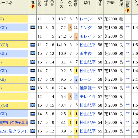
頭
枠
馬
人
着
斤
馬
タ
像
指
レース名
ッ
騎手
距離
数
番
番
気
順
量
場
数
ズ
I)
11
3
18.7
5
5
レーン
57
芝2000
稍
II)
16
3
5
7.2
3
11
キング
58
芝1800
稍
**
1:4
)
11
5
24.2
6
3
モレイラ
57
芝2000
良
(GI)
11
7
8
141.9
8
9
松山弘平
58
芝2000
良
**
1:5
II)
15
7
12
16.9
7
5
浜中俊
58
芝2000
稍
**
2:0
)
16
7
14
8.1
4
7
松山弘平
58
芝2000
良
**
1:5
II)
14
7
11
9.2
5
1
松山弘平
57
芝1800
良
**
1:4
I)
17
5
10
9.5
5
2
レーン
58
芝2200
良
**
2:1
)
16
5
10
27.4
5
4
池添謙一
57
芝2000
良
**
1:5
)
12
4
5.4
3
2
モレイラ
57
芝2000
良
(GI)
16
8
15
40.4
7
5
松山弘平
58
芝2000
良
**
1:5
II)
14
5
8
2.5
1
1
松山弘平
56
芝1800
良
**
1:4
中山金杯(GIII)
17
5
9
3.1
1
1
松山弘平
54
芝2000
良
**
2:0
S(3勝クラス)
16
6
12
8.9
5
1
松山弘平
55
芝2000
良
**
2:0