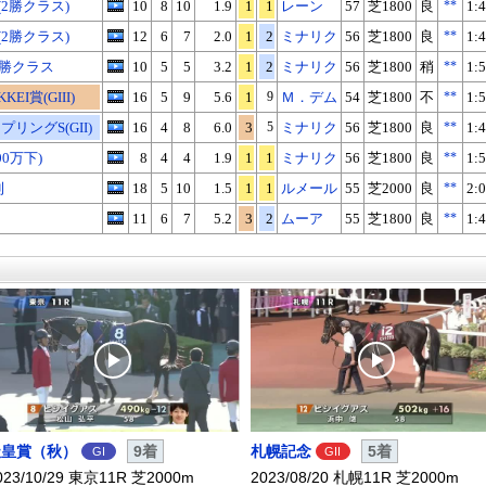
2勝クラス)
10
8
10
1.9
1
1
レーン
57
芝1800
良
**
1:4
2勝クラス)
12
6
7
2.0
1
2
ミナリク
56
芝1800
良
**
1:4
2勝クラス
10
5
5
3.2
1
2
ミナリク
56
芝1800
稍
**
1:5
EI賞(GIII)
16
5
9
5.6
1
9
Ｍ．デム
54
芝1800
不
**
1:5
プリングS(GII)
16
4
8
6.0
3
5
ミナリク
56
芝1800
良
**
1:4
00万下)
8
4
4
1.9
1
1
ミナリク
56
芝1800
良
**
1:5
利
18
5
10
1.5
1
1
ルメール
55
芝2000
良
**
2:0
11
6
7
5.2
3
2
ムーア
55
芝1800
良
**
1:4
天皇賞（秋）
9着
札幌記念
5着
GI
GII
023/10/29 東京11R 芝2000m
2023/08/20 札幌11R 芝2000m