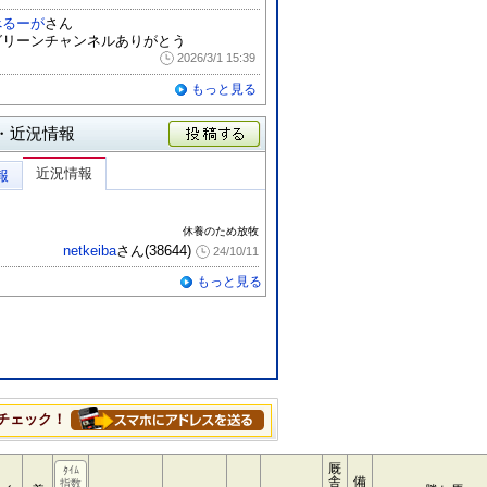
べるーが
さん
グリーンチャンネルありがとう
2026/3/1 15:39
もっと見る
・近況情報
投稿する
近況情報
報
休養のため放牧
netkeiba
さん(38644)
24/10/11
もっと見る
チェック！
厩
ﾀｲﾑ
舎
備
指数