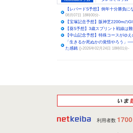
【レパードS予想】例年十分勝負に
08月07日 18時00分-
【宝塚記念予想】阪神芝2200mの
【葵S予想】3歳スプリント戦線は難
【中山記念予想】特殊コースがゆえ
「生きるか死ぬかの覚悟やろう」─
た感銘
()-2026年02月24日 18時01分-
1700
利用者数