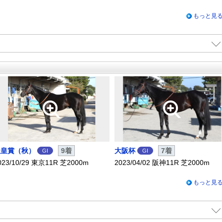
もっと見
X
Facebook
LINE
URLをコピー
天皇賞（秋）
9着
大阪杯
7着
GI
GI
023/10/29 東京11R 芝2000m
2023/04/02 阪神11R 芝2000m
もっと見