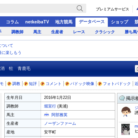
プレミアムサービス
データベース
コラム
netkeibaTV
地方競馬
ショップ
手
調教師
馬主
生産者
レース
クラシック
勝ち馬
について
気軽に楽しもう
抹消 牡 青鹿毛
モ
調教
短評
コメント
パドック映像
フォトパドック
生年月日
2016年1月22日
掲示板
調教師
堀宣行
(美浦)
馬主
阿部雅英
生産者
ノーザンファーム
m
ヒ
産地
安平町