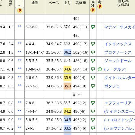
イ
着
勝ち馬
ｺﾒ
考
通過
ペース
上り
馬体重
ム
差
(2着馬)
ﾝﾄ
492
9.4
1.3
**
6-7-8-9
35.6-37.6
37.9
498(+13)
マテンロウスカ
485
7.6
2.4
**
4-4-4
34.9-34.7
36.3
490(-12)
イクイノックス
2.8
1.3
**
13-14-14-7
35.5-36.4
36.2
502(+16)
プログノーシス
8.0
0.6
**
5-5-5-5
35.5-35.3
35.4
486(-18)
ジャックドール
7.1
-0.1
**
10-9-8-8
36.4-35.4
34.6
504(+14)
(ラーグルフ)
0.0
0.3
**
6-6-6-5
33.9-36.3
35.9
490(-4)
タイトルホルダ
8.7
0.3
**
7-7-7-6
34.6-35.8
35.3
494(+9)
ポタジェ
計不
8.7
0.8
**
7-8-8
36.2-33.6
33.7
492(+2)
エフフォーリア
4.9
0.0
**
4-4-4-4
34.9-35.3
34.2
490(-6)
(ケイデンスコール
0.9
0.0
**
5-8-5-6
37.0-35.0
34.5
496(+2)
(ココロノトウダイ
0.7
-0.2
**
2-4-5
37.3-34.2
33.5
494(+6)
(ショウナンハレ