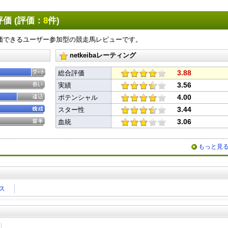
価 (評価：
8
件)
価できるユーザー参加型の競走馬レビューです。
netkeibaレーティング
3.88
総合評価
3.56
実績
4.00
ポテンシャル
3.44
スター性
3.06
血統
もっと見
ス