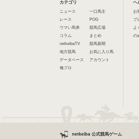
カテゴリ
ヘ
ニュース
一口馬主
お
レース
POG
プ
ウマい馬券
競馬広場
よ
コラム
まとめ
の
netkeibaTV
競馬新聞
地方競馬
お気に入り馬
データベース
アカウント
俺プロ
netkeiba 公式競馬ゲーム