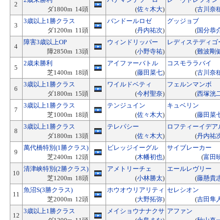
2
ダ1800m 14頭
(
佐々木大
)
(
古川奈
3歳以上1勝クラス
バンドールロゼ
グッジョブ
3
ダ1200m 11頭
(
丹内祐次
)
(
国分恭
障害3歳以上OP
ウィンドリッパー
レディステディゴ
4
障2850m 13頭
(
小野寺祐
)
(
難波剛
2歳未勝利
アイファーバトル
コスモララバイ
5
芝1400m 18頭
(
藤田菜七
)
(
古川奈
3歳以上1勝クラス
ワイルドベティ
フェルンマンボ
6
ダ1800m 15頭
(
今村聖奈
)
(
西塚洸
3歳以上1勝クラス
テンジュイン
キュベリン
7
芝1000m 18頭
(
佐々木大
)
(
藤田菜
3歳以上1勝クラス
テレパシー
ロフティーイデア
8
ダ1800m 13頭
(
佐々木大
)
(
丹内祐
萬代橋特別(1勝クラス)
ビレッジイーグル
サイブレーカー
9
芝2400m 12頭
(
木幡初也
)
(
富田
清津峡特別(2勝クラス)
アメトリーチェ
エールレヴリー
10
芝1200m 18頭
(
小林勝太
)
(
藤懸貴
魚沼S(3勝クラス)
ホウオウリアリティ
セレシオン
11
芝2000m 12頭
(
大野拓弥
)
(
吉田隼
3歳以上1勝クラス
メイショウナナクサ
アファン
12