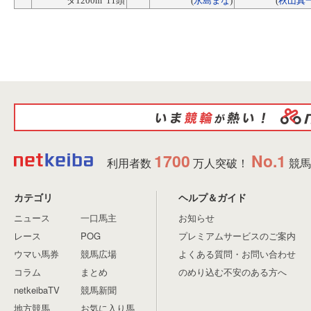
ダ1200m 11頭
(
永島まな
)
(
秋山真
1700
No.1
利用者数
万人突破！
競馬
カテゴリ
ヘルプ＆ガイド
ニュース
一口馬主
お知らせ
レース
POG
プレミアムサービスのご案内
ウマい馬券
競馬広場
よくある質問・お問い合わせ
コラム
まとめ
のめり込む不安のある方へ
netkeibaTV
競馬新聞
地方競馬
お気に入り馬