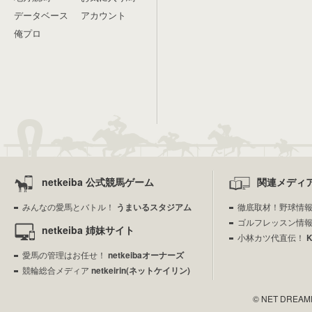
データベース
アカウント
俺プロ
netkeiba 公式競馬ゲーム
関連メディ
みんなの愛馬とバトル！
うまいるスタジアム
徹底取材！野球情
ゴルフレッスン情
netkeiba 姉妹サイト
小林カツ代直伝！
愛馬の管理はお任せ！
netkeibaオーナーズ
競輪総合メディア
netkeirin(ネットケイリン)
© NET DREAMERS