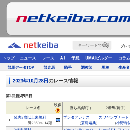
プレ
トップ
ニュース
レース
A I
予想
UMAIビルダー
コラ
競馬データTOP
競走馬
騎手
調教師
馬主
生産者
2023年10月28日
のレース情報
第4回新潟5日目
映像
レース名
勝ち馬(騎手)
2着馬(騎手)
障害3歳以上未勝利
プンタアレナス
スワヤンブナート
1
障2850m 14頭
(
蓑島靖典
)
(
小野寺
2歳未勝利
バナマンテソーロ
レーヴドレフォン