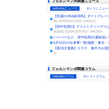
フェルンマンボ関連ニュース
netkeibaニュース
タレコミニュー
【先週のJRA抹消馬】ダートグレ
馬)-2025年01月20日 11時52分-
【府中牝馬S】マスクトディーヴァ
央競馬)-2024年10月09日 14時28分-
ハーパーなど、府中牝馬S1週前追い
6月15日の出来事一覧/函館・東京・
【新潟大賞典】カラテ 集中力が課
分-
フェルンマンボ関連コラム
netkeibaコラム
タレコミコラム