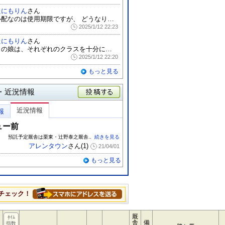
たにもりん
さん
心配なのは使用期限ですが、 どうなります...
2025/1/12 22:23
たにもりん
さん
この娘は、それぞれのクラスを十分に楽しん...
2025/1/12 22:20
もっと見る
・近況情報
投稿する
近況情報
報
ュー前
預託予定厩舎は栗東・辻野泰之厩舎..
続きを見る
アレンタウン
さん(1)
21/04/01
もっと見る
チェック！
厩
ﾀｲﾑ
舎
備
指数