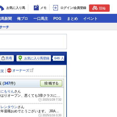
お気に入り馬
メモ
ログイン/会員登録
競輪
競馬新聞
俺プロ
一口馬主
POG
まとめ
イベント
サーチ
共有
お気に入り馬登録
646
人
オーナーズ
近況
 (
347
件)
投稿する
たにもりん
さん
やはりオープン、悪くても3章クラスになら...
2025/1/28 7:32
アレンタウン
さん
定年退職おめでとうございます。 JRA、...
2025/1/16 0:30