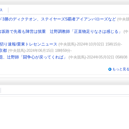
ス
ード3勝のディクテオン、ステイヤーズS覇者アイアンバローズなど
(中央
は坂路で先着も陣営は慎重 辻野調教師「正直物足りなさは感じる」
(中
切り速報/栗東トレセンニュース
(中央競馬)-2024年10月02日 15時15分-
京都
(中央競馬)-2024年06月15日 18時59分-
題、辻野師「闘争心が戻ってくれば」
(中央競馬)-2024年05月02日 05時08
もっと見