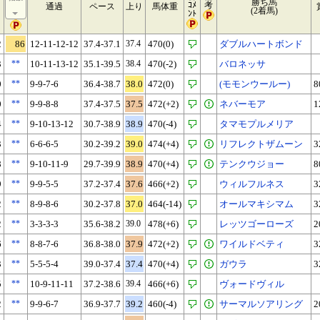
勝ち馬
ｺﾒ
考
通過
ペース
上り
馬体重
(2着馬)
ﾝﾄ
2
86
12-11-12-12
37.4-37.1
37.4
470(0)
ダブルハートボンド
3
**
10-11-13-12
35.1-39.5
38.4
470(-2)
バロネッサ
0
**
9-9-7-6
36.4-38.7
38.0
472(0)
(モモンウールー)
8
0
**
9-9-8-8
37.4-37.5
37.5
472(+2)
ネバーモア
1
4
**
9-10-13-12
30.7-38.9
38.9
470(-4)
タマモプルメリア
3
**
6-6-6-5
30.2-39.2
39.0
474(+4)
リフレクトザムーン
3
8
**
9-10-11-9
29.7-39.9
38.9
470(+4)
テンクウジョー
8
9
**
9-9-5-5
37.2-37.4
37.6
466(+2)
ウィルフルネス
3
2
**
8-9-8-6
30.2-37.8
37.0
464(-14)
オールマキシマム
3
2
**
3-3-3-3
35.6-38.2
39.0
478(+6)
レッツゴーローズ
2
6
**
8-8-7-6
36.8-38.0
37.9
472(+2)
ワイルドベティ
3
3
**
5-5-5-4
39.0-37.4
37.4
470(+4)
ガウラ
3
5
**
10-9-11-11
37.2-38.6
39.4
466(+6)
ヴォードヴィル
2
**
9-9-6-7
36.9-37.7
39.2
460(-4)
サーマルソアリング
2