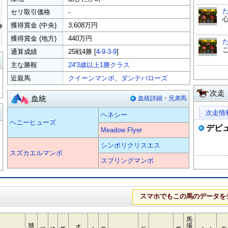
セリ取引価格
-
»
獲得賞金 (中央)
3,608万円
獲得賞金 (地方)
440万円
通算成績
25戦4勝 [
4-9-3-9
]
覧
主な勝鞍
24'3歳以上1勝クラス
近親馬
クイーンマンボ
、
ダンテバローズ
次走
血統
血統詳細・兄弟馬
る
次走情
ヘネシー
ヘニーヒューズ
デビ
Meadow Flyer
シンボリクリスエス
スズカエルマンボ
スプリングマンボ
スマホでもこの馬のデータを
馬
映
場
オ