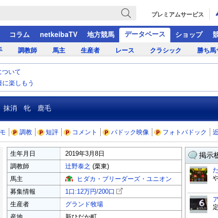
プレミアムサービス
データベース
コラム
netkeibaTV
地方競馬
ショップ
手
調教師
馬主
生産者
レース
クラシック
勝ち馬
について
気軽に楽しもう
抹消 牝 鹿毛
モ
調教
短評
コメント
パドック映像
フォトパドック
生年月日
2019年3月8日
掲示板
調教師
辻野泰之
(栗東)
馬主
ヒダカ・ブリーダーズ・ユニオン
募集情報
1口:12万円/
200口
生産者
グランド牧場
産地
新ひだか町