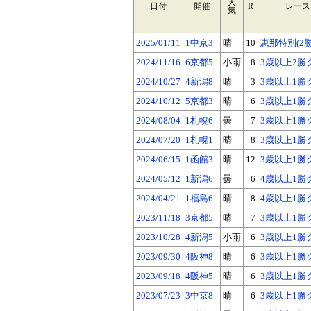
天
日付
開催
R
レース
気
2025/01/11
1中京3
晴
10
恵那特別(2
2024/11/16
6京都5
小雨
8
3歳以上2勝
2024/10/27
4新潟8
晴
3
3歳以上1勝
2024/10/12
5京都3
晴
6
3歳以上1勝
2024/08/04
1札幌6
曇
7
3歳以上1勝
2024/07/20
1札幌1
晴
8
3歳以上1勝
2024/06/15
1函館3
晴
12
3歳以上1勝
2024/05/12
1新潟6
曇
6
4歳以上1勝
2024/04/21
1福島6
晴
8
4歳以上1勝
2023/11/18
3京都5
晴
7
3歳以上1勝
2023/10/28
4新潟5
小雨
6
3歳以上1勝
2023/09/30
4阪神8
晴
6
3歳以上1勝
2023/09/18
4阪神5
晴
6
3歳以上1勝
2023/07/23
3中京8
晴
6
3歳以上1勝