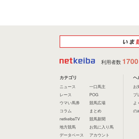
1700
利用者数
カテゴリ
ヘ
ニュース
一口馬主
お
レース
POG
プ
ウマい馬券
競馬広場
よ
コラム
まとめ
の
netkeibaTV
競馬新聞
地方競馬
お気に入り馬
データベース
アカウント