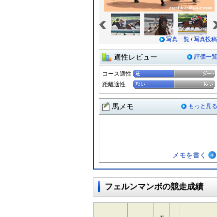
«
写真一覧
/
写真投稿
適性レビュー
評価一
コース適性
距離適性
馬メモ
もっと見
メモを書く
フェルンマンボの競走成績