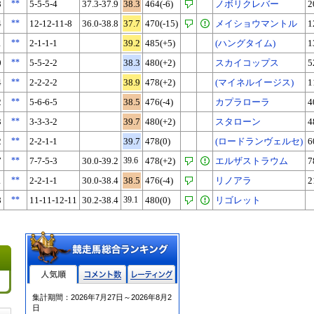
8
**
5-5-5-4
37.3-37.9
38.3
464(-6)
ノボリクレバー
2
4
**
12-12-11-8
36.0-38.8
37.7
470(-15)
メイショウマントル
1
1
**
2-1-1-1
39.2
485(+5)
(ハングタイム)
1
0
**
5-5-2-2
38.3
480(+2)
スカイコップス
5
4
**
2-2-2-2
38.9
478(+2)
(マイネルイージス)
1
2
**
5-6-6-5
38.5
476(-4)
カプラローラ
4
3
**
3-3-3-2
39.7
480(+2)
スタローン
4
2
**
2-2-1-1
39.7
478(0)
(ロードランヴェルセ)
6
7
**
7-7-5-3
30.0-39.2
39.6
478(+2)
エルザストラウム
7
1
**
2-2-1-1
30.0-38.4
38.5
476(-4)
リノアラ
2
8
**
11-11-12-11
30.2-38.4
39.1
480(0)
リゴレット
人気順
コメント数
レーティン
集計期間：2026年7月27日～2026年8月2
グ
日