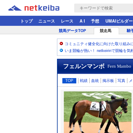
トップ
ニュース
レース
A I
予想
UMAIビルダー
競馬データTOP
競走馬
騎
コミュニティ健全化に向けた取り組み
いま競輪が熱い！ netkeirinで競輪を
フェルンマンボ
Fern Mambo
TOP
戦績
血統
掲示板
写真
メ