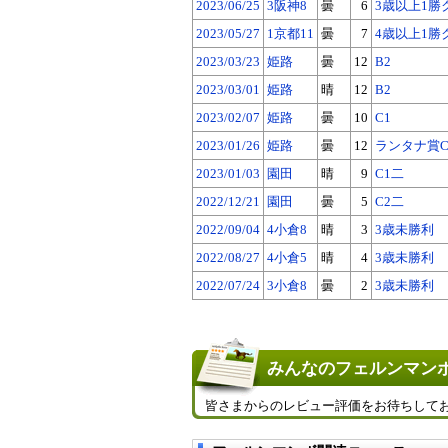
2023/06/25
3阪神8
曇
6
3歳以上1勝
2023/05/27
1京都11
曇
7
4歳以上1勝
2023/03/23
姫路
曇
12
B2
2023/03/01
姫路
晴
12
B2
2023/02/07
姫路
曇
10
C1
2023/01/26
姫路
曇
12
ランタナ賞C
2023/01/03
園田
晴
9
C1二
2022/12/21
園田
曇
5
C2二
2022/09/04
4小倉8
晴
3
3歳未勝利
2022/08/27
4小倉5
晴
4
3歳未勝利
2022/07/24
3小倉8
曇
2
3歳未勝利
みんなのフェルンマンボ
皆さまからのレビュー評価をお待ちして