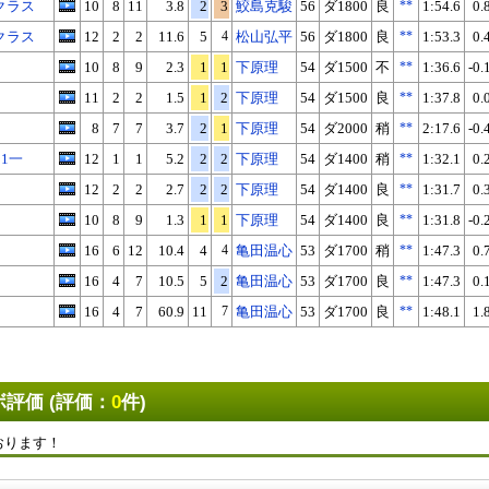
クラス
10
8
11
3.8
2
3
鮫島克駿
56
ダ1800
良
**
1:54.6
0.
クラス
12
2
2
11.6
5
4
松山弘平
56
ダ1800
良
**
1:53.3
0.
10
8
9
2.3
1
1
下原理
54
ダ1500
不
**
1:36.6
-0.
11
2
2
1.5
1
2
下原理
54
ダ1500
良
**
1:37.8
0.
8
7
7
3.7
2
1
下原理
54
ダ2000
稍
**
2:17.6
-0.
1一
12
1
1
5.2
2
2
下原理
54
ダ1400
稍
**
1:32.1
0.
12
2
2
2.7
2
2
下原理
54
ダ1400
良
**
1:31.7
0.
10
8
9
1.3
1
1
下原理
54
ダ1400
良
**
1:31.8
-0.
16
6
12
10.4
4
4
亀田温心
53
ダ1700
稍
**
1:47.3
0.
16
4
7
10.5
5
2
亀田温心
53
ダ1700
良
**
1:47.3
0.
X
Facebook
LINE
URLをコピー
16
4
7
60.9
11
7
亀田温心
53
ダ1700
良
**
1:48.1
1.
評価 (評価：
0
件)
おります！