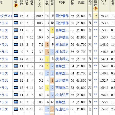
頭
枠
馬
人
着
斤
馬
タイ
着
像
指
名
ッ
騎手
距離
数
番
番
気
順
量
場
ム
差
数
ズ
勝クラス)
16
5
9
190.6
14
6
国分優作
56
ダ1800
良
-6
1:53.8
1.
クラス
16
2
3
80.7
13
10
国分優作
56
ダ1800
良
**
1:53.3
1.
クラス
11
6
7
9.0
5
1
西塚洸二
55
ダ1800
良
**
1:53.5
0.
クラス
13
7
10
10.7
5
4
坂井瑠星
56
ダ1800
良
**
1:53.7
1.
クラス
13
3
3
7.2
3
8
横山武史
56
ダ1700
稍
**
1:48.0
1.
クラス
9
7
7
3.7
3
2
横山武史
56
ダ1700
良
**
1:46.8
0.
クラス
14
8
13
3.7
1
5
横山武史
56
ダ1700
良
**
1:47.1
0.
クラス
11
7
9
2.4
1
2
西塚洸二
54
ダ1800
良
**
1:54.0
0.
クラス
12
8
12
4.3
2
2
西塚洸二
54
ダ1700
良
**
1:46.8
0.
クラス
12
4
4
5.2
4
3
坂井瑠星
56
ダ1800
重
**
1:52.7
1.
クラス
15
6
11
3.9
1
2
西塚洸二
53
ダ1800
稍
**
1:54.2
0.
クラス
11
5
5
8.8
4
2
松山弘平
56
ダ1800
良
**
1:54.7
0.
クラス
16
3
5
10.9
6
12
西塚洸二
53
ダ1800
良
**
1:55.9
1.
クラス
14
8
14
4.8
2
3
松山弘平
56
ダ1800
良
**
1:54.0
2.