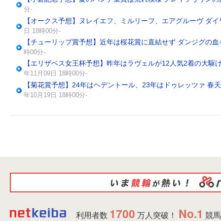
分-
【オークス予想】ヌレイエフ、ミルリーフ、エアグルーヴ ダイ
日 18時00分-
【チューリップ賞予想】近年は桜花賞に直結せず ダンジグの血
時00分-
【エリザベス女王杯予想】昨年はラヴェルが12人気2着の大駆
年11月09日 18時00分-
【菊花賞予想】24年はヘデントール、23年はドゥレッツァ 春
年10月19日 18時00分-
1700
No.1
利用者数
万人突破！
競馬