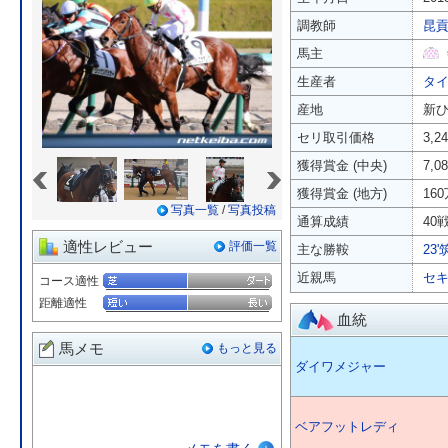
調教師
昆
馬主
生産者
タ
産地
新
セリ取引価格
3,2
«
»
獲得賞金 (中央)
7,0
獲得賞金 (地方)
16
写真一覧
/
写真投稿
通算成績
40戦
適性レビュー
評価一覧
主な勝鞍
23
近親馬
セ
コース適性
距離適性
血統
馬メモ
もっと見る
ダイワメジャー
ベアフットレディ