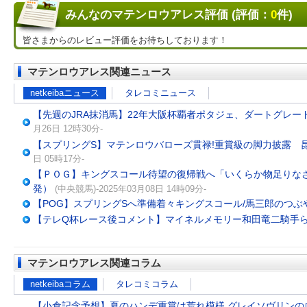
みんなのマテンロウアレス評価 (評価：
0
件)
皆さまからのレビュー評価をお待ちしております！
マテンロウアレス関連ニュース
netkeibaニュース
タレコミニュース
【先週のJRA抹消馬】22年大阪杯覇者ポタジェ、ダートグレー
月26日 12時30分-
【スプリングS】マテンロウバローズ貫禄!重賞級の脚力披露 
日 05時17分-
【ＰＯＧ】キングスコール待望の復帰戦へ「いくらか物足りな
発）
(中央競馬)-2025年03月08日 14時09分-
【POG】スプリングSへ準備着々キングスコール/馬三郎のつぶ
【テレQ杯レース後コメント】マイネルメモリー和田竜二騎手
マテンロウアレス関連コラム
netkeibaコラム
タレコミコラム
【小倉記念予想】夏のハンデ重賞は荒れ模様 グレイソヴリンの