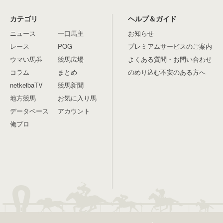
カテゴリ
ヘルプ＆ガイド
ニュース
一口馬主
お知らせ
レース
POG
プレミアムサービスのご案内
ウマい馬券
競馬広場
よくある質問・お問い合わせ
コラム
まとめ
のめり込む不安のある方へ
netkeibaTV
競馬新聞
地方競馬
お気に入り馬
データベース
アカウント
俺プロ