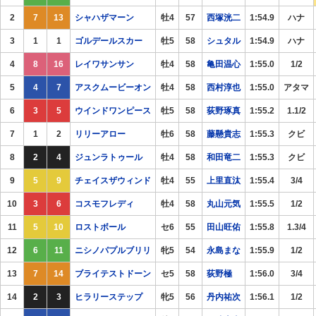
2
7
13
シャハザマーン
牡4
57
西塚洸二
1:54.9
ハナ
3
1
1
ゴルデールスカー
牡5
58
シュタル
1:54.9
ハナ
4
8
16
レイワサンサン
牡4
58
亀田温心
1:55.0
1/2
5
4
7
アスクムービーオン
牡4
58
西村淳也
1:55.0
アタマ
6
3
5
ウインドワンピース
牡5
58
荻野琢真
1:55.2
1.1/2
7
1
2
リリーアロー
牡6
58
藤懸貴志
1:55.3
クビ
8
2
4
ジュンラトゥール
牡4
58
和田竜二
1:55.3
クビ
9
5
9
チェイスザウィンド
牡4
55
上里直汰
1:55.4
3/4
10
3
6
コスモフレディ
牡4
58
丸山元気
1:55.5
1/2
11
5
10
ロストボール
セ6
55
田山旺佑
1:55.8
1.3/4
12
6
11
ニシノパプルブリリ
牝5
54
永島まな
1:55.9
1/2
13
7
14
ブライテストドーン
セ5
58
荻野極
1:56.0
3/4
14
2
3
ヒラリーステップ
牝5
56
丹内祐次
1:56.1
1/2