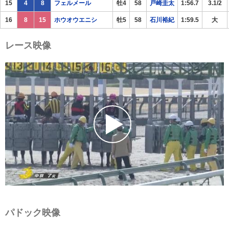
15
4
8
フェルメール
牡4
58
戸崎圭太
1:56.7
3.1/2
16
8
15
ホウオウエニシ
牡5
58
石川裕紀
1:59.5
大
レース映像
パドック映像