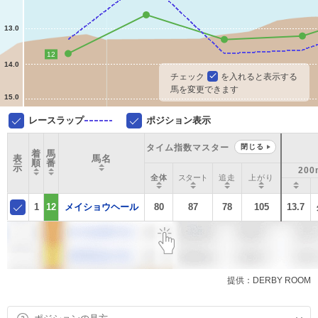
13.0
12
14.0
チェック
を入れると表示する
馬を変更できます
15.0
レースラップ
ポジション表示
タイム指数マスター
閉じる
着
馬
表
馬名
順
番
示
200
全体
スタート
追走
上がり
1
12
メイショウヘール
80
87
78
105
13.7
提供：DERBY ROOM