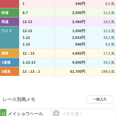
1
340円
6人気
枠連
6-7
2,200円
11人気
馬連
12-13
2,460円
10人気
ワイド
12-13
1,030円
12人気
1-12
2,810円
32人気
1-13
840円
9人気
馬単
12→13
4,650円
17人気
3連複
1-12-13
9,000円
33人気
3連単
12→13→1
61,700円
198人気
レース別馬メモ
一括入力
メイショウヘール
メモを書く
12