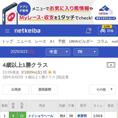
LIVE
競輪
トップ
ニュース
レース
A I
予想
UMAIビルダー
コラム
net
2025/3/23
(日)
4歳以上1勝クラス
13:05発走
ダ1800m(左)
晴
良
2回中京4日目 ４歳以上１勝クラス
[指]定量
出馬表
競馬新聞
その他
枠
馬
着順
馬名
性齢
斤量
騎手
タイム
着差
番
番
1
6
12
メイショウヘール
牡4
58
幸英明
1:54.9