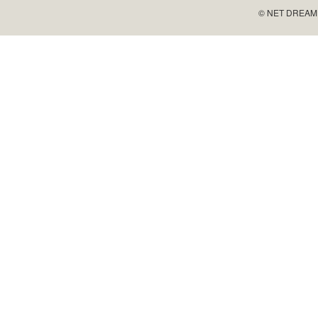
© NET DREAMERS