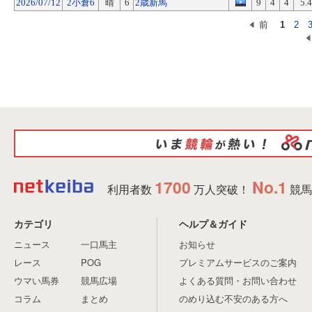
2026/07/12
2小倉6
晴
6
2歳新馬
9
4
4
5.4
前
1
2
1700
No.1
利用者数
万人突破！
競馬
カテゴリ
ヘルプ＆ガイド
ニュース
一口馬主
お知らせ
レース
POG
プレミアムサービスのご案内
ウマい馬券
競馬広場
よくある質問・お問い合わせ
コラム
まとめ
のめり込む不安のある方へ