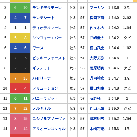
2
6
10
モンドデラモーレ
牡3
57
マーカン
1:33.6
3/4
3
4
7
モンテシート
牡3
57
松岡正海
1:34.0
2.1/2
4
1
1
ディオデルマーレ
牡3
57
佐々木大
1:34.2
1.1/4
5
5
8
シンフォーエバー
牡3
57
戸崎圭太
1:34.2
クビ
6
4
6
ワース
牡3
57
横山武史
1:34.4
1.1/2
7
2
3
ビッキーファースト
牡3
57
大野拓弥
1:34.6
1
8
2
2
ギフテッド
牝3
55
菅原明良
1:34.6
クビ
9
7
13
バセリーナ
牡3
57
丹内祐次
1:34.7
1/2
10
3
4
デリュージョン
牡3
57
横山和生
1:34.8
クビ
11
6
11
バニーラビット
牡3
57
荻野極
1:34.9
1
12
7
12
メルキオル
牡3
57
丸山元気
1:35.0
クビ
13
8
15
ニシノルアノーヴァ
牡3
57
津村明秀
1:35.2
1.1/4
14
8
14
アリオーンスマイル
牡3
57
木幡巧也
1:35.3
1/2