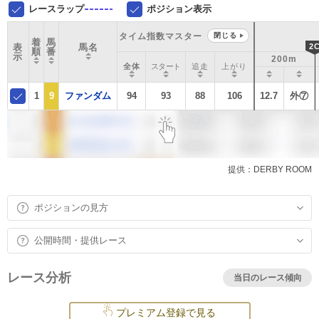
レースラップ
ポジション表示
タイム指数マスター
閉じる
着
馬
表
馬名
2
順
番
示
200m
全体
スタート
追走
上がり
1
9
ファンダム
94
93
88
106
12.7
外⑦
提供：DERBY ROOM
ポジションの見方
公開時間・提供レース
レース分析
当日のレース傾向
プレミアム登録で見る