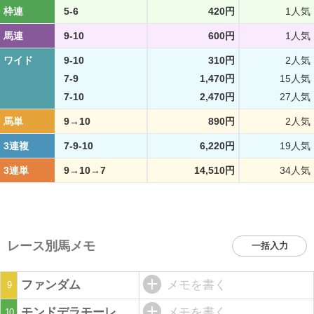
枠連
5-6
420円
1人気
馬連
9-10
600円
1人気
ワイド
9-10
310円
2人気
7-9
1,470円
15人気
7-10
2,470円
27人気
馬単
9→10
890円
2人気
3連複
7-9-10
6,220円
19人気
3連単
9→10→7
14,510円
34人気
レース別馬メモ
一括入力
ファンダム
メモを書く
9
モンドデラモーレ
メモを書く
10