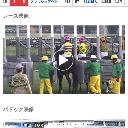
15
3
5
スマッシュアウト
牡3
57
杉原誠人
1:35.5
1.1/2
レース映像
パドック映像