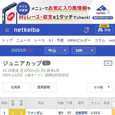
LIVE
競輪
トップ
ニュース
レース
A I
予想
UMAIビルダー
コラム
net
2025/1/5
(日)
ジュニアカップ
L
15:10発走
芝1600m(右 外)
曇
良
1回中山1日目 ３歳オープン
(国際)(特指)別定
出馬表
競馬新聞
その他
枠
馬
着順
馬名
性齢
斤量
騎手
タイム
着差
番
番
1
5
9
ファンダム
牡3
57
北村宏司
1:33.5