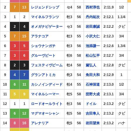
2
7
13
レジェンドシップ
セ4
58
西村淳也
2:11.9
1/2
3
1
2
マイネルフランツ
牡3
56
丹内祐次
2:12.1
1.1/4
4
2
4
オメガナビゲーター
セ3
56
岩田康誠
2:12.2
クビ
5
7
15
アラナコア
牡3
55
小沢大仁
2:12.3
3/4
6
3
5
ショウナンガチ
牡3
56
池添謙一
2:12.6
1.3/4
7
3
6
グルーヴビート
牡6
58
松山弘平
2:12.7
3/4
8
2
3
フェスティヴビーム
牡4
58
黛弘人
2:12.8
クビ
9
4
7
グランアトミカ
牝3
54
角田大和
2:12.9
1
10
6
11
カシノインディード
牡4
55
石神深道
2:13.0
1/2
11
5
9
マイネルシーマー
牡5
58
団野大成
2:13.1
3/4
12
1
1
ロードオールライト
牡3
56
ドイル
2:13.2
クビ
13
6
12
マグマオーシャン
牡5
58
吉田隼人
2:13.2
クビ
14
8
16
アレナリア
牝5
56
岩田望来
2:13.2
ハナ