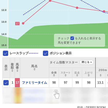
12.0
13.0
17
14.0
チェック
を入れると表示する
馬を変更できます
15.0
レースラップ
ポジション表示
タイム指数マスター
閉じる
着
馬
表
馬名
順
番
示
200m
全体
スタート
追走
上がり
1
17
ファミリータイム
98
97
99
98
13.1
提供：DERBY ROOM