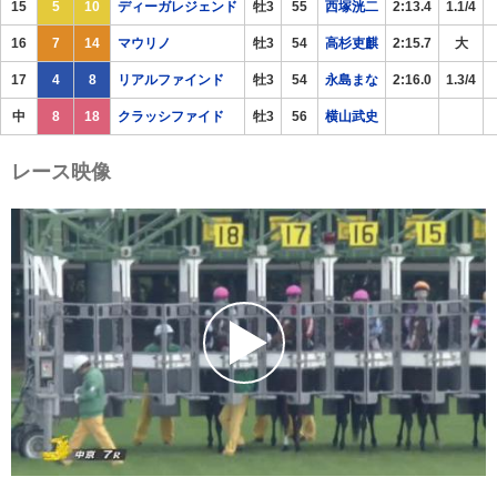
15
5
10
ディーガレジェンド
牡3
55
西塚洸二
2:13.4
1.1/4
16
7
14
マウリノ
牡3
54
高杉吏麒
2:15.7
大
17
4
8
リアルファインド
牡3
54
永島まな
2:16.0
1.3/4
中
8
18
クラッシファイド
牡3
56
横山武史
レース映像