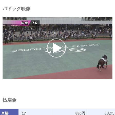
パドック映像
払戻金
単勝
17
890円
5人気