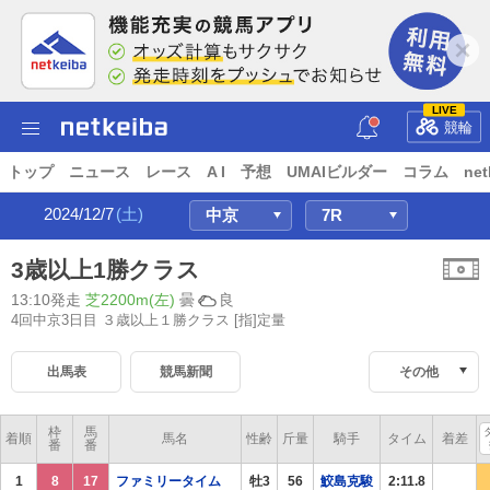
LIVE
競輪
トップ
ニュース
レース
A I
予想
UMAIビルダー
コラム
net
2024/12/7
(土)
3歳以上1勝クラス
13:10発走
芝2200m(左)
曇
良
4回中京3日目 ３歳以上１勝クラス
[指]定量
出馬表
競馬新聞
その他
枠
馬
着順
馬名
性齢
斤量
騎手
タイム
着差
番
番
1
8
17
ファミリータイム
牡3
56
鮫島克駿
2:11.8