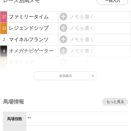
レース別馬メモ
一括入力
ファミリータイム
メモを書く
17
レジェンドシップ
メモを書く
13
マイネルフランツ
メモを書く
2
オメガナビゲーター
メモを書く
4
アラナコア
メモを書く
15
全頭表示
馬場情報
もっと見る
**
馬場指数