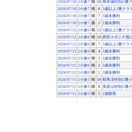
2026/07/18
2小倉7
晴
10
熊本城特別(2勝ク
2026/07/18
2小倉7
晴
8
3歳以上1勝クラ
2026/07/18
2小倉7
晴
7
3歳未勝利
2026/07/18
2小倉7
曇
2
2歳未勝利
2026/07/12
2小倉6
晴
12
3歳以上1勝クラ
2026/07/12
2小倉6
晴
10
西部スポニチ賞(
2026/07/12
2小倉6
晴
7
3歳以上1勝クラ
2026/07/12
2小倉6
晴
4
3歳未勝利
2026/07/12
2小倉6
晴
3
3歳未勝利
2026/07/12
2小倉6
晴
2
3歳未勝利
2026/07/12
2小倉6
晴
1
3歳未勝利
2026/07/11
2小倉5
晴
10
耶馬渓特別(2勝ク
2026/07/11
2小倉5
晴
9
英彦山特別(1勝ク
2026/07/11
2小倉5
晴
5
2歳新馬