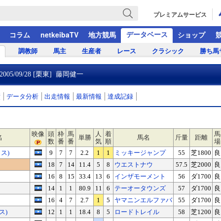
プレミアムサービス
データベース
コラム
netkeibaTV
地方競馬
ショップ
調教師
馬主
生産者
レース
クラシック
勝ち馬
2005/09/28 [栗東]
藤岡健一
績
データ分析
出走情報
最新情報
達成記録
映像
頭
枠
馬
人
着
馬
名
単勝
馬名
斤量
距離
数
番
番
気
順
場
ス)
9
7
7
2.2
1
1
ミッキージャンプ
55
芝1800
良
18
7
14
11.4
5
8
ウエストナウ
57.5
芝2000
良
16
8
15
33.4
13
6
インザモーメント
56
ダ1700
良
14
1
1
80.9
11
6
テーオータウンズ
57
ダ1700
良
16
4
7
2.7
1
5
ヤマニンエルファバ
55
ダ1700
良
ス)
12
1
1
18.4
8
5
ロードトレイル
58
芝1200
良