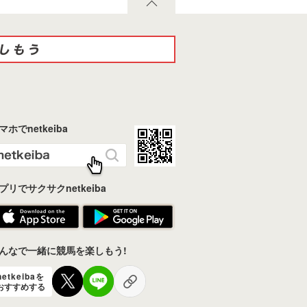
マホでnetkeiba
プリでサクサクnetkeiba
んなで一緒に競馬を楽しもう!
netkeibaを
おすすめする