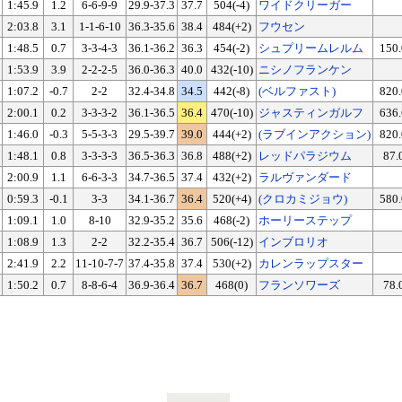
1:45.9
1.2
6-6-9-9
29.9-37.3
37.7
504(-4)
ワイドクリーガー
2:03.8
3.1
1-1-6-10
36.3-35.6
38.4
484(+2)
フウセン
1:48.5
0.7
3-3-4-3
36.1-36.2
36.3
454(-2)
シュプリームレルム
150.
1:53.9
3.9
2-2-2-5
36.0-36.3
40.0
432(-10)
ニシノフランケン
1:07.2
-0.7
2-2
32.4-34.8
34.5
442(-8)
(ベルファスト)
820.
2:00.1
0.2
3-3-3-2
36.1-36.5
36.4
470(-10)
ジャスティンガルフ
636.
1:46.0
-0.3
5-5-3-3
29.5-39.7
39.0
444(+2)
(ラブインアクション)
820.
1:48.1
0.8
3-3-3-3
36.5-36.3
36.8
488(+2)
レッドパラジウム
87.
2:00.9
1.1
6-6-3-3
34.7-36.5
37.4
432(+2)
ラルヴァンダード
0:59.3
-0.1
3-3
34.1-36.7
36.4
520(+4)
(クロカミジョウ)
580.
1:09.1
1.0
8-10
32.9-35.2
35.6
468(-2)
ホーリーステップ
1:08.9
1.3
2-2
32.2-35.4
36.7
506(-12)
インブロリオ
2:41.9
2.2
11-10-7-7
37.4-35.8
37.4
530(+2)
カレンラップスター
1:50.2
0.7
8-8-6-4
36.9-36.4
36.7
468(0)
フランソワーズ
78.