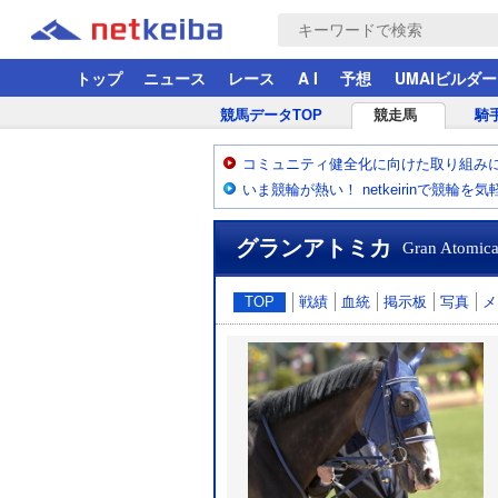
トップ
ニュース
レース
A I
予想
UMAIビルダー
競馬データTOP
競走馬
騎
コミュニティ健全化に向けた取り組み
いま競輪が熱い！ netkeirinで競輪を
グランアトミカ
Gran Atomic
TOP
戦績
血統
掲示板
写真
メ