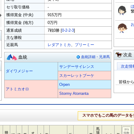
セリ取引価格
-
»
獲得賞金 (中央)
915万円
獲得賞金 (地方)
0万円
通算成績
7戦0勝 [
0-2-2-3
]
覧
主な勝鞍
近親馬
レダアトミカ
、
プリーミー
次走
血統
血統詳細・兄弟馬
る
次走情
サンデーサイレンス
ダイワメジャー
スカーレットブーケ
皆様か
Orpen
アトミカオロ
Stormy Atorranta
スマホでもこの馬のデータを
馬
ﾀｲﾑ
映
場
オ
指数