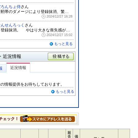
ぼろんちょ侍
さん
繋靭帯のダメージにより登録抹消、繁殖へ。...
2024/12/27 16:28
おんせんろっく
さん
登録抹消。 やはり大きな喪失感が付き...
2024/12/27 15:02
もっと見る
・近況情報
投稿する
近況情報
報
らの情報提供をお待ちしております。
もっと見る
チェック！
厩
舎
備