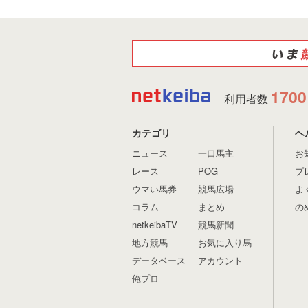
1700
利用者数
カテゴリ
ヘ
ニュース
一口馬主
お
レース
POG
プ
ウマい馬券
競馬広場
よ
コラム
まとめ
の
netkeibaTV
競馬新聞
地方競馬
お気に入り馬
データベース
アカウント
俺プロ