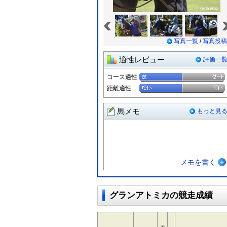
«
写真一覧
/
写真投稿
適性レビュー
評価一
コース適性
距離適性
馬メモ
もっと見
メモを書く
グランアトミカの競走成績