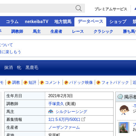
プレミアムサービス
データベース
コラム
netkeibaTV
地方競馬
ショップ
手
調教師
馬主
生産者
レース
クラシック
勝ち馬
について
気軽に楽しもう
a
抹消 牝 黒鹿毛
モ
調教
短評
コメント
パドック映像
フォトパドック
生年月日
2021年2月3日
掲示板
調教師
手塚貴久
(美浦)
-
馬主
シルクレーシング
募集情報
1口:5.6万円/
500口
生産者
ノーザンファーム
産地
安平町