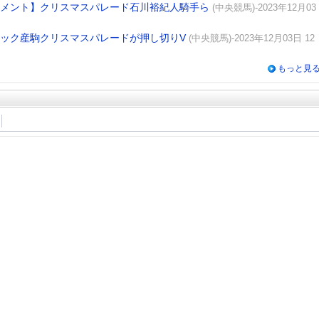
コメント】クリスマスパレード石川裕紀人騎手ら
(中央競馬)-2023年12月03
X
Facebook
LINE
URLをコピー
ラック産駒クリスマスパレードが押し切りV
(中央競馬)-2023年12月03日 12
もっと見