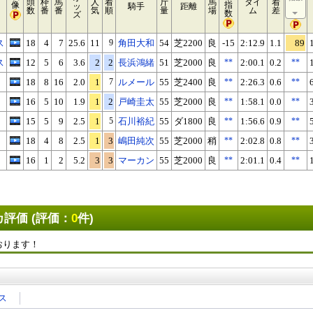
頭
枠
馬
人
着
斤
馬
タイ
着
像
指
ッ
騎手
距離
数
番
番
気
順
量
場
ム
差
数
ズ
ス
18
4
7
25.6
11
9
角田大和
54
芝2200
良
-15
2:12.9
1.1
89
ス
12
5
6
3.6
2
2
長浜鴻緒
51
芝2000
良
**
2:00.1
0.2
**
18
8
16
2.0
1
7
ルメール
55
芝2400
良
**
2:26.3
0.6
**
16
5
10
1.9
1
2
戸崎圭太
55
芝2000
良
**
1:58.1
0.0
**
15
5
9
2.5
1
5
石川裕紀
55
ダ1800
良
**
1:56.6
0.9
**
18
4
8
2.5
1
3
嶋田純次
55
芝2000
稍
**
2:02.8
0.8
**
16
1
2
5.2
3
3
マーカン
55
芝2000
良
**
2:01.1
0.4
**
評価 (評価：
0
件)
おります！
ス