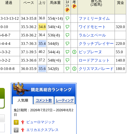
勝ち馬
ｺﾒ
考
通過
ペース
上り
馬体重
賞金
(2着馬)
ﾝﾄ
13-13-13-12
34.3-35.8
36.0
554(+14)
ファミリータイム
10-10
35.5-36.2
34.8
540(+4)
ワイドモヒート
320.0
6-6-8-7
35.0-36.2
36.4
536(-8)
ラルンエベール
3-4-4-4
33.7-36.3
35.4
544(0)
クラッチプレイヤー
220.0
5-3-3-2
37.1-39.5
40.2
544(-4)
ビップレーヌ
55.0
3-3-2-2
35.3-36.6
37.2
548(+6)
ロードアフェット
140.0
10-10-8-8
36.0-35.9
35.6
542(0)
クリスマスパレード
180.0
人気順
コメント数
レーティン
集計期間：2026年7月27日～2026年8月2
グ
日
ピューロマジック
エリカエクスプレス