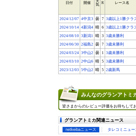
天
日付
開催
R
レース名
気
2024/12/07
4中京3
曇
7
3歳以上1勝クラ
2024/10/14
4新潟4
晴
6
3歳以上1勝クラ
2024/08/10
3新潟1
晴
3
3歳未勝利
2024/06/30
2福島2
曇
7
3歳未勝利
2024/03/24
3中山2
曇
1
3歳未勝利
2024/03/10
2中山6
晴
5
3歳未勝利
2023/12/03
5中山2
晴
5
2歳新馬
みんなのグランアトミカ
皆さまからのレビュー評価をお待ちして
グランアトミカ関連ニュース
netkeibaニュース
タレコミニュー