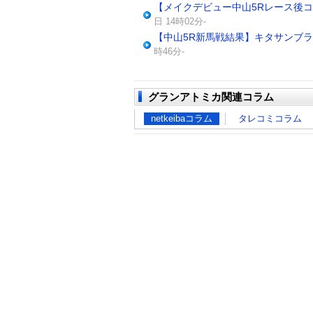
【メイクデビュー中山5Rレース後
日 14時02分-
【中山5R新馬戦結果】キタサンブ
時46分-
グランアトミカ関連コラム
netkeibaコラム
タレコミコラム