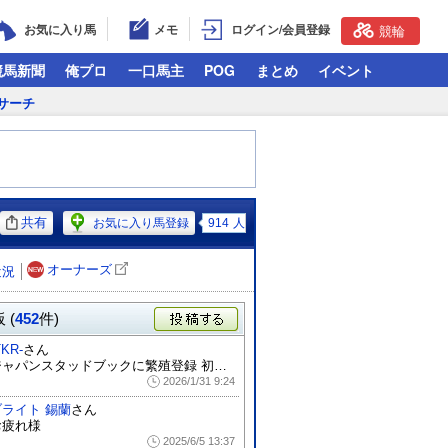
お気に入り馬
メモ
ログイン/会員登録
競輪
競馬新聞
俺プロ
一口馬主
POG
まとめ
イベント
サーチ
共有
お気に入り馬登録
914
人
オーナーズ
近況
 (
452
件)
投稿する
TKR-
さん
ジャパンスタッドブックに繁殖登録 初年度...
2026/1/31 9:24
ブライト 錫蘭
さん
お疲れ様
2025/6/5 13:37