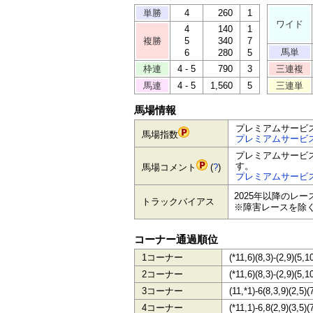
単勝
4
260
1
ワイド
4
140
1
複勝
5
340
7
馬単
6
280
5
枠連
4 - 5
790
3
三連複
馬連
4 - 5
1,560
5
三連単
馬場情報
プレミアムサービ
馬場指数
プレミアムサービ
プレミアムサービ
す。
馬場コメント
(
?
)
プレミアムサービ
2025年以降のレ
トラックバイアス
※障害レースを除
コーナー通過順位
1コーナー
(*11,6)(8,3)-(2,9)(5,1
2コーナー
(*11,6)(8,3)-(2,9)(5,1
3コーナー
(11,*1)-6(8,3,9)(2,5)(
4コーナー
(*11,1)-6,8(2,9)(3,5)(