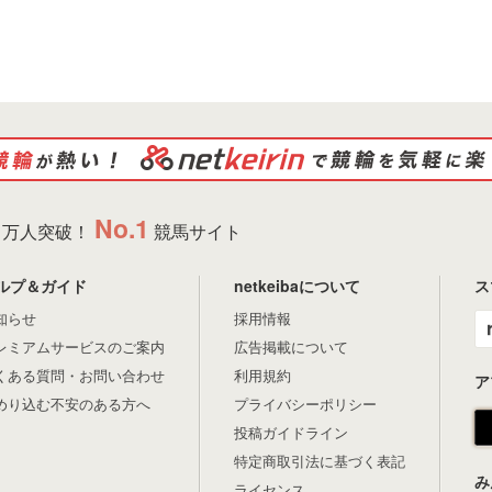
No.1
万人突破！
競馬サイト
ルプ＆ガイド
netkeibaについて
ス
知らせ
採用情報
レミアムサービスのご案内
広告掲載について
くある質問・お問い合わせ
利用規約
ア
めり込む不安のある方へ
プライバシーポリシー
投稿ガイドライン
特定商取引法に基づく表記
み
ライセンス