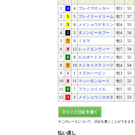
1
4
4
ブレイヴロッカー
牡3
55
2
5
5
プレイリードリーム
牡7
57
3
5
6
メイショウゲキリン
牡4
55
4
2
2
ダノンピーカブー
牡4
54
5
7
9
ミタマ
牝3
52
6
8
12
レッドエンヴィー
牡7
54
7
6
8
ビルボードクィーン
牝5
52
8
7
10
ストキャスティーク
牝4
54
9
1
1
スズカハービン
牡3
53
10
8
11
マッハモンルード
牝5
52
11
6
7
フランコイメル
牡5
55
12
3
3
メイショウシロガネ
牡5
53
※このレースについて、日記を書くことができます
払い戻し