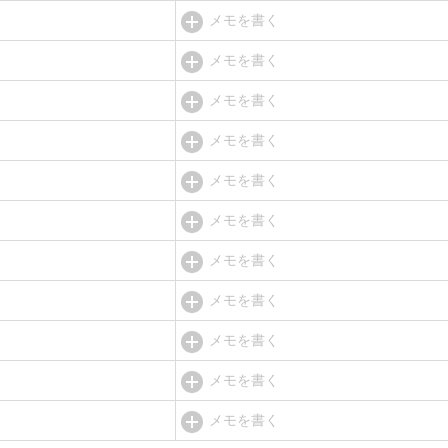
メモを書く
メモを書く
メモを書く
メモを書く
メモを書く
メモを書く
メモを書く
メモを書く
メモを書く
メモを書く
メモを書く