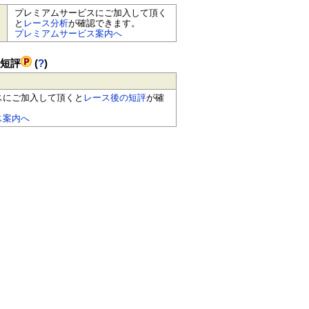
プレミアムサービスにご加入して頂く
と
レース分析
が確認できます。
プレミアムサービス案内へ
の短評
(
?
)
スにご加入して頂くと
レース後の短評
が確
ス案内へ