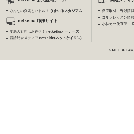
みんなの愛馬とバトル！
うまいるスタジアム
徹底取材！野球情
ゴルフレッスン情
netkeiba 姉妹サイト
小林カツ代直伝！
愛馬の管理はお任せ！
netkeibaオーナーズ
競輪総合メディア
netkeirin(ネットケイリン)
© NET DREAMERS