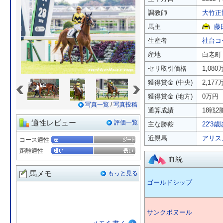
調教師
大竹正
馬主
藤
生産者
社台コ
産地
白老町
セリ取引価格
1,080
«
»
獲得賞金 (中央)
2,177
獲得賞金 (地方)
0万円
写真一覧
/
写真投稿
通算成績
18戦2勝
適性レビュー
評価一覧
主な勝鞍
22'3
近親馬
アリス
コース適性
距離適性
血統
馬メモ
もっと見る
ゴールドシップ
サンクボヌール