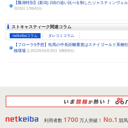
【瓢湖特別】(新潟) 2頭の追い比べを制したジャスティンヴェ
月03日 17時42分-
ストキャスティーク関連コラム
netkeibaコラム
タレコミコラム
【フローラS予想】牝馬の中長距離重賞はステイゴールド系種牡
独壇場
()-2022年04月20日 18時00分-
1700
No.1
利用者数
万人突破！
競馬