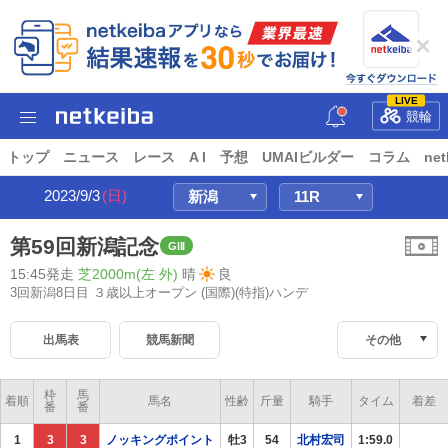
LIVE
競輪
トップ
ニュース
レース
A I
予想
UMAIビルダー
コラム
net
2023/9/3
(日)
第59回新潟記念
GIII
15:45発走
芝2000m(左 外)
晴
良
3回新潟8日目 ３歳以上オープン
(国際)(特指)ハンデ
出馬表
競馬新聞
その他
枠
馬
着順
馬名
性齢
斤量
騎手
タイム
着差
番
番
1
3
3
ノッキングポイント
牡3
54
北村宏司
1:59.0