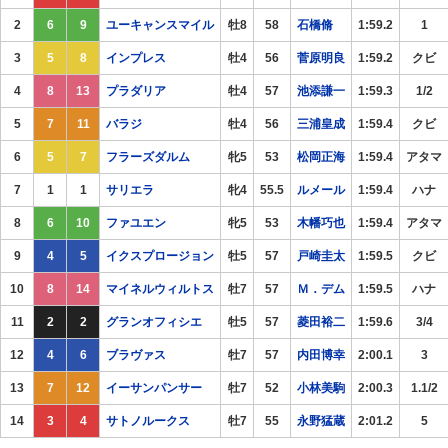
2
6
9
ユーキャンスマイル
牡8
58
石橋脩
1:59.2
1
3
5
8
インプレス
牡4
56
菅原明良
1:59.2
クビ
4
8
13
プラダリア
牡4
57
池添謙一
1:59.3
1/2
5
7
11
バラジ
牡4
56
三浦皇成
1:59.4
クビ
6
5
7
フラーズダルム
牝5
53
松岡正海
1:59.4
アタマ
7
1
1
サリエラ
牝4
55.5
ルメール
1:59.4
ハナ
8
6
10
ファユエン
牝5
53
木幡巧也
1:59.4
アタマ
9
4
5
イクスプロージョン
牡5
57
戸崎圭太
1:59.5
クビ
10
8
14
マイネルウィルトス
牡7
57
Ｍ．デム
1:59.5
ハナ
11
2
2
グランオフィシエ
牡5
57
菱田裕二
1:59.6
3/4
12
4
6
ブラヴァス
牡7
57
内田博幸
2:00.1
3
13
7
12
イーサンパンサー
牡7
52
小林美駒
2:00.3
1.1/2
14
3
4
サトノルークス
牡7
55
永野猛蔵
2:01.2
5