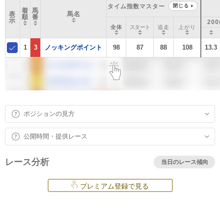
タイム指数マスター
閉じる
着
馬
表
馬名
順
番
示
20
全体
スタート
追走
上がり
1
3
ノッキングポイント
98
87
88
108
13.3
ポジションの見方
公開時間・提供レース
レース分析
当日のレース傾向
プレミアム登録で見る