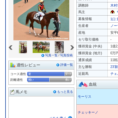
調教師
木村
馬主
募集情報
1口:
生産者
ノー
産地
安平
セリ取引価格
-
«
»
獲得賞金 (中央)
1億2
獲得賞金 (地方)
0万
写真一覧
/
写真投稿
通算成績
11戦
適性レビュー
評価一覧
主な勝鞍
23'
近親馬
チェ
コース適性
距離適性
血統
馬メモ
もっと見る
モーリス
チェッキーノ