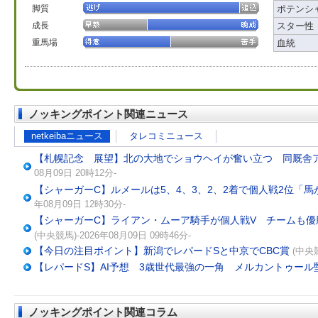
脚質
ポテンシ
成長
スター性
重馬場
血統
ノッキングポイント関連ニュース
netkeibaニュース
タレコミニュース
【札幌記念 展望】北の大地でショウヘイが奮い立つ 同厩舎
08月09日 20時12分-
【シャーガーC】ルメールは5、4、3、2、2着で個人戦2位「
年08月09日 12時30分-
【シャーガーC】ライアン・ムーア騎手が個人戦V チームも
(中央競馬)-2026年08月09日 09時46分-
【今日の注目ポイント】新潟でレパードSと中京でCBC賞
(中央競
【レパードS】AI予想 3歳世代最強の一角 メルカントゥール
ノッキングポイント関連コラム