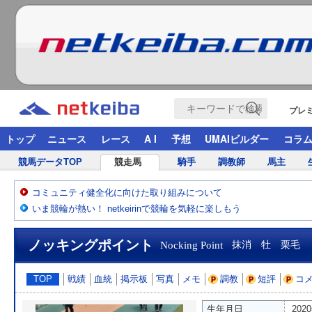
プレ
トップ
ニュース
レース
A I
予想
UMAIビルダー
コラ
競馬データTOP
競走馬
騎手
調教師
馬主
コミュニティ健全化に向けた取り組みについて
いま競輪が熱い！ netkeirinで競輪を気軽に楽しもう
ノッキングポイント
Nocking Point
抹消 牡 栗毛
TOP
戦績
血統
掲示板
写真
メモ
調教
短評
コ
生年月日
202