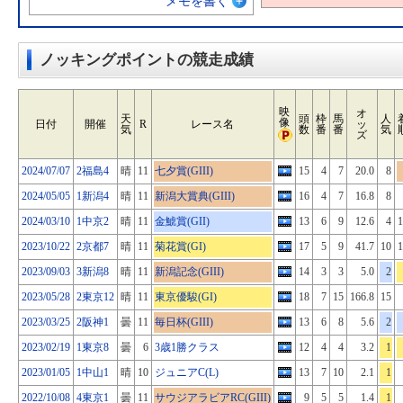
メモを書く
ノッキングポイントの競走成績
映
オ
天
頭
枠
馬
人
像
日付
開催
R
レース名
ッ
気
数
番
番
気
ズ
2024/07/07
2福島4
晴
11
七夕賞(GIII)
15
4
7
20.0
8
2024/05/05
1新潟4
晴
11
新潟大賞典(GIII)
16
4
7
16.8
8
2024/03/10
1中京2
晴
11
金鯱賞(GII)
13
6
9
12.6
4
1
2023/10/22
2京都7
晴
11
菊花賞(GI)
17
5
9
41.7
10
1
2023/09/03
3新潟8
晴
11
新潟記念(GIII)
14
3
3
5.0
2
2023/05/28
2東京12
晴
11
東京優駿(GI)
18
7
15
166.8
15
2023/03/25
2阪神1
曇
11
毎日杯(GIII)
13
6
8
5.6
2
2023/02/19
1東京8
曇
6
3歳1勝クラス
12
4
4
3.2
1
2023/01/05
1中山1
晴
10
ジュニアC(L)
13
7
10
2.1
1
2022/10/08
4東京1
曇
11
サウジアラビアRC(GIII)
9
5
5
1.4
1