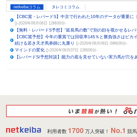
netkeibaコラム
タレコミコラム
【CBC賞・レパードS】中京で行われた10年のデータが重要に
()-2026年08月08日 12時00分-
【無料・レパードS予想】“延長馬の数”で別の顔を覗かせるレパ
【CBC賞予想】今年の重賞では回収率145％と勝負強さはピカ
続ける若き天才馬券師に丸乗り
()-2026年08月08日 09時00分-
マインドの変化
()-2026年08月07日 12時00分-
【レパードS/予想対談】能力の底を見せていない実力馬が穴を
1700
No.1
利用者数
万人突破！
競馬