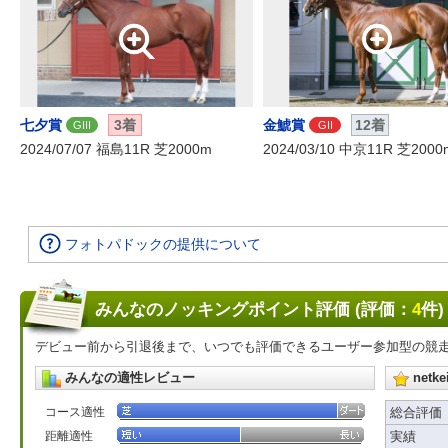
七夕賞
3着
金鯱賞
12着
GIII
GII
2024/07/07 福島11R 芝2000m
2024/03/10 中京11R 芝2000
フォトパドックの提供について
みんなのノッキングポイント評価 (評価：
4
件)
デビュー前から引退後まで、いつでも評価できるユーザー参加型の競
みんなの適性レビュー
net
コース適性
総合評価
距離適性
実績