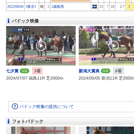
2022/06/04
3東京1
晴
5
2歳新馬
13
7
10
2.7
1
パドック映像
七夕賞
3着
新潟大賞典
8着
GIII
GIII
2024/07/07 福島11R 芝2000m
2024/05/05 新潟11R 芝2000
パドック映像の提供について
フォトパドック