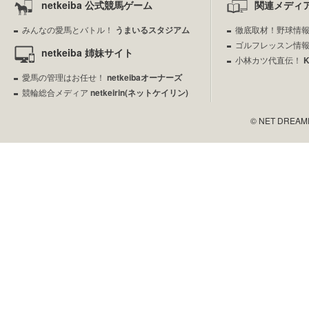
netkeiba 公式競馬ゲーム
関連メディ
みんなの愛馬とバトル！
うまいるスタジアム
徹底取材！野球情
ゴルフレッスン情
netkeiba 姉妹サイト
小林カツ代直伝！
愛馬の管理はお任せ！
netkeibaオーナーズ
競輪総合メディア
netkeirin(ネットケイリン)
© NET DREAMERS