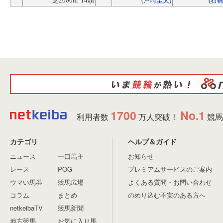
芝2000m 14頭
(
戸崎圭太
)
(
石
1700
No.1
利用者数
万人突破！
競馬
カテゴリ
ヘルプ＆ガイド
ニュース
一口馬主
お知らせ
レース
POG
プレミアムサービスのご案内
ウマい馬券
競馬広場
よくある質問・お問い合わせ
コラム
まとめ
のめり込む不安のある方へ
netkeibaTV
競馬新聞
地方競馬
お気に入り馬