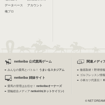
データベース
アカウント
俺プロ
netkeiba 公式競馬ゲーム
関連メディ
みんなの愛馬とバトル！
うまいるスタジアム
徹底取材！野球情
ゴルフレッスン情
netkeiba 姉妹サイト
小林カツ代直伝！
愛馬の管理はお任せ！
netkeibaオーナーズ
競輪総合メディア
netkeirin(ネットケイリン)
© NET DREAMERS