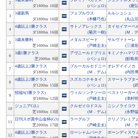
2
ダ1800m 16頭
(
バシュロ
)
(
黛
3歳新馬
フェブルウス
ルルシュシュ
3
ダ1800m 16頭
(
木幡巧也
)
(
丸山
4歳以上1勝クラス
サトノアレックス
タイセイマーベ
4
ダ1800m 16頭
(
菊沢一樹
)
(
Ｍ．
3歳未勝利
メタルスピード
サルヴァトーレ
5
芝1600m 16頭
(
戸崎圭太
)
(
三浦
3歳1勝クラス
アヴニールドブリエ
キミノナハマリ
6
芝2000m 9頭
(
バシュロ
)
(
鮫島
4歳以上2勝クラス
ブルーカルセドニー
オレデイイノカ
7
ダ1800m 16頭
(
Ｍ．デム
)
(
内田
4歳以上2勝クラス
スズカコテキタイ
スマートラプタ
8
ダ1200m 15頭
(
バシュロ
)
(
招福S(3勝クラス)
ウィルソンテソーロ
ベストリーガー
9
ダ1800m 12頭
(
戸崎圭太
)
(
津村
ジュニアC(L)
クルゼイロドスル
ニシノライコウ
10
芝1600m 13頭
(
Ｍ．デム
)
(
永野
日刊スポ賞中山金杯(G3)
ラーグルフ
クリノプレミア
11
芝2000m 17頭
(
戸崎圭太
)
(
Ｍ．
4歳以上2勝クラス
ローシャムパーク
ボーンディスウ
12