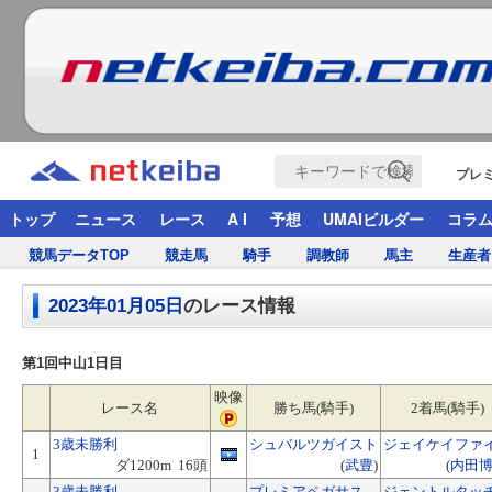
プレ
トップ
ニュース
レース
A I
予想
UMAIビルダー
コラ
競馬データTOP
競走馬
騎手
調教師
馬主
生産者
2023年01月05日
のレース情報
第1回中山1日目
映像
レース名
勝ち馬(騎手)
2着馬(騎手)
3歳未勝利
シュバルツガイスト
ジェイケイファ
1
ダ1200m 16頭
(
武豊
)
(
内田
3歳未勝利
プレミアペガサス
ジェントルタッ