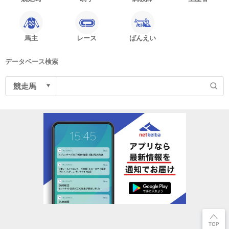
馬主
レース
ばんえい
データベース検索