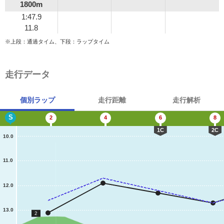
1800m
1:47.9
11.8
※上段：通過タイム、下段：ラップタイム
走行データ
個別ラップ
走行距離
走行解析
S
2
4
6
8
1C
2C
10.0
11.0
12.0
13.0
2