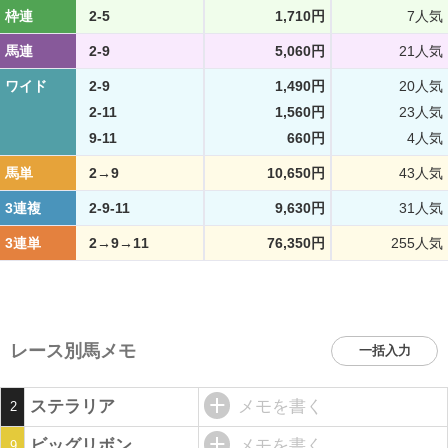
枠連
2-5
1,710円
7人気
馬連
2-9
5,060円
21人気
ワイド
2-9
1,490円
20人気
2-11
1,560円
23人気
9-11
660円
4人気
馬単
2→9
10,650円
43人気
3連複
2-9-11
9,630円
31人気
3連単
2→9→11
76,350円
255人気
レース別馬メモ
一括入力
ステラリア
メモを書く
2
ビッグリボン
メモを書く
9