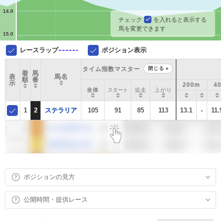
14.0
チェック
を入れると表示する
馬を変更できます
15.0
レースラップ
ポジション表示
タイム指数マスター
閉じる
着
馬
表
馬名
順
番
示
200m
4
全体
スタート
追走
上がり
1
2
ステラリア
105
91
85
113
13.1
-
11.
ポジションの見方
公開時間・提供レース