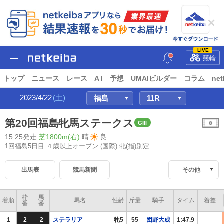
LIVE
競輪
トップ
ニュース
レース
A I
予想
UMAIビルダー
コラム
net
2023/4/22
(土)
第20回福島牝馬ステークス
GIII
15:25発走
芝1800m(右)
晴
良
1回福島5日目 ４歳以上オープン
(国際) 牝(指)別定
出馬表
競馬新聞
その他
枠
馬
着順
馬名
性齢
斤量
騎手
タイム
着差
番
番
1
2
2
ステラリア
牝5
55
団野大成
1:47.9