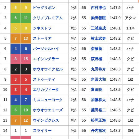
2
5
9
ビッグリボン
牝5
55
西村淳也
1:47.9
ハナ
3
6
11
クリノプレミアム
牝6
55
柴田善臣
1:47.9
アタマ
4
5
8
ジネストラ
牝5
55
三浦皇成
1:48.1
1.1/4
5
7
13
ストーリア
牝4
55
横山武史
1:48.2
クビ
6
4
6
パーソナルハイ
牝4
55
斎藤新
1:48.2
ハナ
7
8
15
エイシンチラー
牝5
55
荻野極
1:48.3
クビ
8
2
3
ホウオウイクセル
牝5
55
丸田恭介
1:48.3
クビ
9
3
5
ストゥーティ
牝5
55
角田大和
1:48.4
1/2
10
3
4
エリカヴィータ
牝4
57
富田暁
1:48.5
クビ
11
4
7
ミスニューヨーク
牝6
56
加藤祥太
1:48.5
ハナ
12
6
10
ホウオウエミーズ
牝6
55
菱田裕二
1:48.5
クビ
13
7
12
ウインピクシス
牝4
55
松岡正海
1:48.6
1/2
14
1
1
スライリー
牝5
55
丹内祐次
1:48.7
3/4