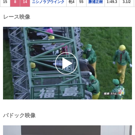
15
8
14
ニシノラブウインク
牝4
55
勝浦正樹
1:49.3
3.1/2
レース映像
パドック映像