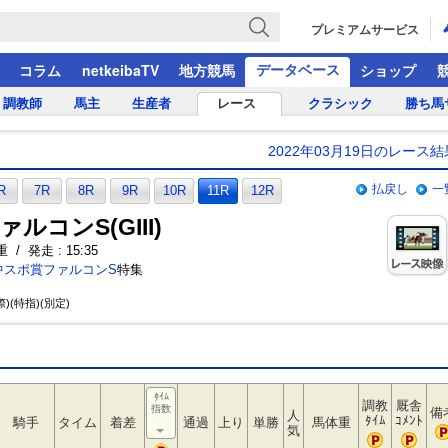
プレミアムサービス
データベース
コラム
netkeibaTV
地方競馬
ショップ
調教師
馬主
生産者
レース
クラシック
勝ち馬
2022年03月19日のレース結
払戻し
一
R
7R
8R
9R
10R
11R
12R
ルコンS(GIII)
 / 発走 : 15:35
中スポ賞ファルコンS
特集
)(特指)(別定)
ﾀｲﾑ
調教
厩舎
指数
備
人
ﾀｲﾑ
ｺﾒﾝﾄ
騎手
タイム
着差
通過
上り
単勝
馬体重
気