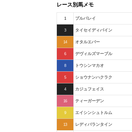
レース別馬メモ
プルパレイ
1
タイセイディバイン
3
オタルエバー
14
デヴィルズマーブル
6
トウシンマカオ
8
ショウナンハクラク
5
カジュフェイス
4
ティーガーデン
16
エイシンシュトルム
9
レディバランタイン
13