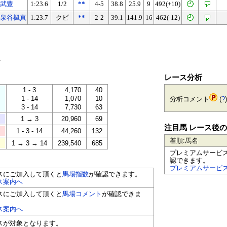
武豊
1:23.6
1/2
**
4-5
38.8
25.9
9
492(+10)
泉谷楓真
1:23.7
クビ
**
2-2
39.1
141.9
16
462(-12)
。
レース分析
1 - 3
4,170
40
1 - 14
1,070
10
分析コメント
(
?
)
3 - 14
7,730
63
1 → 3
20,960
69
注目馬 レース後
1 - 3 - 14
44,260
132
着順:馬名
1 → 3 → 14
239,540
685
プレミアムサービ
認できます。
プレミアムサービ
スにご加入して頂くと
馬場指数
が確認できます。
ス案内へ
スにご加入して頂くと
馬場コメント
が確認できま
ス案内へ
ースが対象となります。