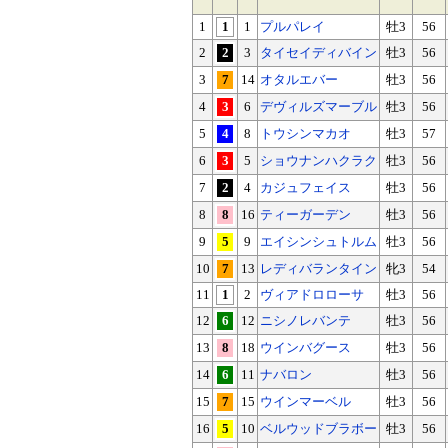
1
1
1
プルパレイ
牡3
56
2
2
3
タイセイディバイン
牡3
56
3
7
14
オタルエバー
牡3
56
4
3
6
デヴィルズマーブル
牡3
56
5
4
8
トウシンマカオ
牡3
57
6
3
5
ショウナンハクラク
牡3
56
7
2
4
カジュフェイス
牡3
56
8
8
16
ティーガーデン
牡3
56
9
5
9
エイシンシュトルム
牡3
56
10
7
13
レディバランタイン
牝3
54
11
1
2
ヴィアドロローサ
牡3
56
12
6
12
ニシノレバンテ
牡3
56
13
8
18
ウインバグース
牡3
56
14
6
11
ナバロン
牡3
56
15
7
15
ウインマーベル
牡3
56
16
5
10
ベルウッドブラボー
牡3
56