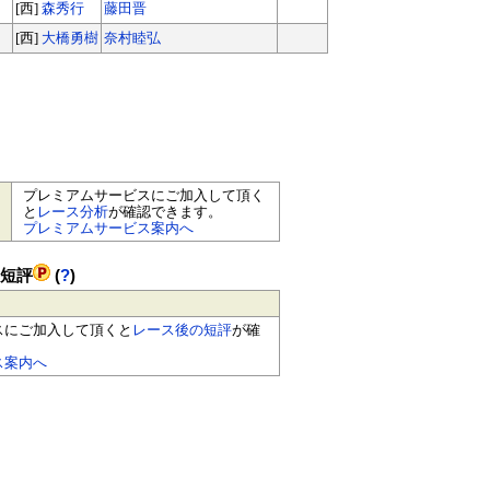
[西]
森秀行
藤田晋
[西]
大橋勇樹
奈村睦弘
プレミアムサービスにご加入して頂く
と
レース分析
が確認できます。
プレミアムサービス案内へ
の短評
(
?
)
スにご加入して頂くと
レース後の短評
が確
ス案内へ