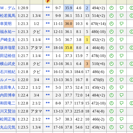
Ｍ．デム
1:20.9
**
9-7
35.9
4.6
2
494(+2)
松若風馬
1:21.2
1.3/4
**
9-9
36.1
55.1
13
514(+2)
幸英明
1:21.3
1/2
**
11-11
36.0
10.3
6
470(+14)
福永祐一
1:21.3
クビ
**
12-11
36.1
8.1
5
480(-10)
戸崎圭太
1:21.5
1.1/4
**
5-5
36.7
3.8
1
452(+2)
坂井瑠星
1:21.5
アタマ
**
18-16
35.8
8.0
4
464(-8)
田辺裕信
1:21.7
1.1/4
**
1-1
37.3
15.9
7
478(-10)
横山武史
1:21.8
クビ
**
13-16
36.1
6.4
3
510(+6)
石川裕紀
1:21.8
クビ
**
16-13
36.3
184.6
17
486(-6)
ルメール
1:22.0
3/4
**
13-13
36.5
16.7
8
470(0)
吉田隼人
1:22.2
1.1/2
**
5-3
37.5
52.4
11
450(+2)
内田博幸
1:22.4
3/4
**
2-3
37.7
72.0
14
484(+2)
和田竜二
1:22.8
2.1/2
**
8-9
37.7
117.9
15
472(-10)
川又賢治
1:22.8
アタマ
**
13-13
37.3
225.8
18
474(-8)
松岡正海
1:23.2
2.1/2
**
5-7
38.3
42.2
10
466(-2)
丸山元気
1:23.5
1.3/4
**
17-16
37.8
54.6
12
458(+2)