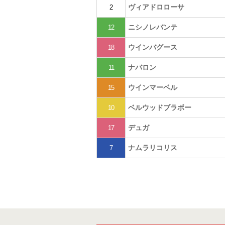
ヴィアドロローサ
2
ニシノレバンテ
12
ウインバグース
18
ナバロン
11
ウインマーベル
15
ベルウッドブラボー
10
デュガ
17
ナムラリコリス
7