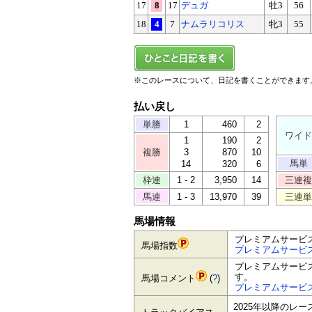
17
8
17
デュガ
牡3
56
18
4
7
ナムラリコリス
牝3
55
※このレースについて、日記を書くことができます
払い戻し
単勝
1
460
2
ワイド
1
190
2
複勝
3
870
10
馬単
14
320
6
枠連
1 - 2
3,950
14
三連複
馬連
1 - 3
13,970
39
三連単
馬場情報
プレミアムサービ
馬場指数
プレミアムサービ
プレミアムサービ
す。
馬場コメント
(
?
)
プレミアムサービ
2025年以降のレ