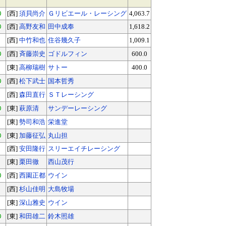
[西]
須貝尚介
Ｇリビエール・レーシング
4,063.7
[西]
高野友和
田中成奉
1,618.2
[西]
中竹和也
住谷幾久子
1,009.1
[西]
斉藤崇史
ゴドルフィン
600.0
[東]
高柳瑞樹
サトー
400.0
[西]
松下武士
国本哲秀
[西]
森田直行
ＳＴレーシング
[東]
萩原清
サンデーレーシング
[東]
勢司和浩
栄進堂
[東]
加藤征弘
丸山担
[西]
安田隆行
スリーエイチレーシング
[東]
栗田徹
西山茂行
[西]
西園正都
ウイン
[西]
杉山佳明
大島牧場
[東]
深山雅史
ウイン
[東]
和田雄二
鈴木照雄