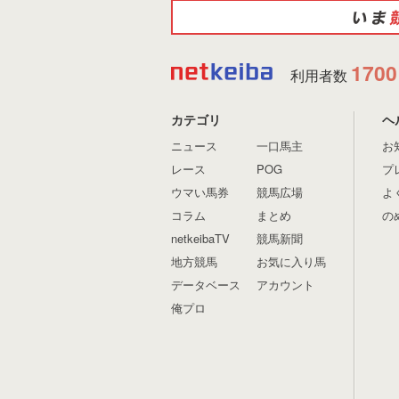
1700
利用者数
カテゴリ
ヘ
ニュース
一口馬主
お
レース
POG
プ
ウマい馬券
競馬広場
よ
コラム
まとめ
の
netkeibaTV
競馬新聞
地方競馬
お気に入り馬
データベース
アカウント
俺プロ