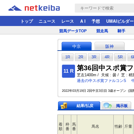
トップ
ニュース
レース
A I
予想
UMAIビルダー
競馬データTOP
競走馬
騎手
中京
阪神
1R
2R
3R
4R
5R
6
第36回中スポ賞ファ
11 R
芝左1400m / 天候 : 曇 / 芝 : 稍重
過去の中スポ賞ファルコンS
2022年03月19日 2回中京3日目 3歳オープン (国際
結果/払戻
掲示板
着
枠
馬
馬名
性齢
斤量
順
番
番