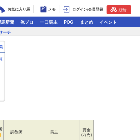
お気に入り馬
メモ
ログイン/会員登録
競輪
競馬新聞
俺プロ
一口馬主
POG
まとめ
イベント
サーチ
果
覧
考
賞金
調教師
馬主
(万円)