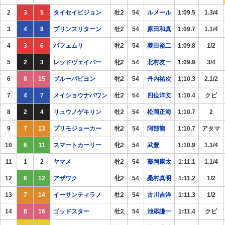
2
3
5
タイセイビジョン
牡2
54
ルメール
1:09.5
1.3/4
3
4
8
プリンスリターン
牡2
54
原田和真
1:09.7
1.1/4
4
3
6
パフェムリ
牝2
54
菱田裕二
1:09.8
1/2
5
2
3
レッドヴェイパー
牝2
54
北村友一
1:09.9
3/4
6
8
15
ブルーパピヨン
牝2
54
丹内祐次
1:10.3
2.1/2
7
4
7
メイショウナパワン
牡2
54
四位洋文
1:10.4
クビ
8
2
4
リュウノゲキリン
牡2
54
松岡正海
1:10.7
2
9
7
13
プリモジョーカー
牝2
54
阿部龍
1:10.7
アタマ
10
6
11
スマートカーリー
牝2
54
武豊
1:10.9
1.1/4
11
1
2
ヤマメ
牝2
54
藤岡康太
1:11.1
1.1/4
12
6
12
アザワク
牝2
54
桑村真明
1:11.2
1/2
13
7
14
イーサンティラノ
牡2
54
古川吉洋
1:11.3
1/2
14
8
16
ゴッドスター
牡2
54
池添謙一
1:11.4
クビ