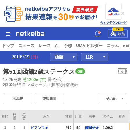
LIVE
競輪
トップ
ニュース
レース
A I
予想
UMAIビルダー
コラム
net
2019/7/21
(日)
第51回函館2歳ステークス
GIII
15:25発走
芝1200m(右)
曇
良
2回函館6日目 ２歳オープン
(国際)(特指)馬齢
出馬表
競馬新聞
その他
枠
馬
着順
馬名
性齢
斤量
騎手
タイム
着差
番
番
1
1
1
ビアンフェ
牡2
54
藤岡佑介
1:09.2