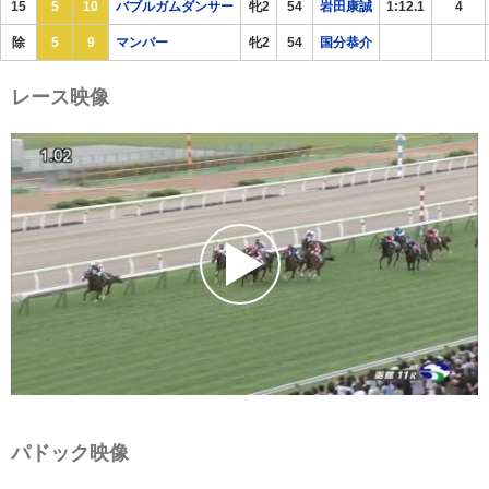
15
5
10
バブルガムダンサー
牝2
54
岩田康誠
1:12.1
4
除
5
9
マンバー
牝2
54
国分恭介
レース映像
パドック映像