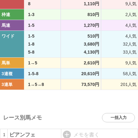
8
1,110円
9人気
枠連
1-3
810円
2人気
馬連
1-5
1,270円
4人気
ワイド
1-5
510円
4人気
1-8
3,680円
32人気
5-8
4,130円
33人気
馬単
1→5
2,610円
9人気
3連複
1-5-8
20,610円
58人気
3連単
1→5→8
73,570円
201人気
レース別馬メモ
一括入力
ビアンフェ
メモを書く
1