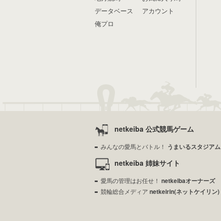
データベース
アカウント
俺プロ
netkeiba 公式競馬ゲーム
みんなの愛馬とバトル！
うまいるスタジアム
netkeiba 姉妹サイト
愛馬の管理はお任せ！
netkeibaオーナーズ
競輪総合メディア
netkeirin(ネットケイリン)