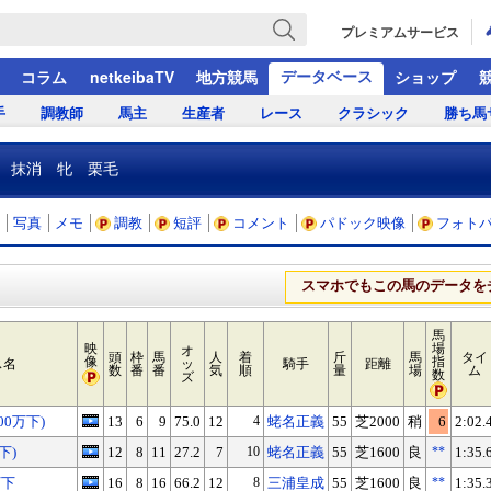
プレミアムサービス
データベース
コラム
netkeibaTV
地方競馬
ショップ
手
調教師
馬主
生産者
レース
クラシック
勝ち馬
抹消 牝 栗毛
写真
メモ
調教
短評
コメント
パドック映像
フォト
スマホでもこの馬のデータを
馬
映
場
オ
頭
枠
馬
人
着
斤
馬
タイ
像
指
ス名
ッ
騎手
距離
数
番
番
気
順
量
場
ム
数
ズ
00万下)
13
6
9
75.0
12
4
蛯名正義
55
芝2000
稍
6
2:02.
下)
12
8
11
27.2
7
10
蛯名正義
55
芝1600
良
**
1:35.
万下
16
8
16
66.2
12
8
三浦皇成
55
芝1600
良
**
1:35.