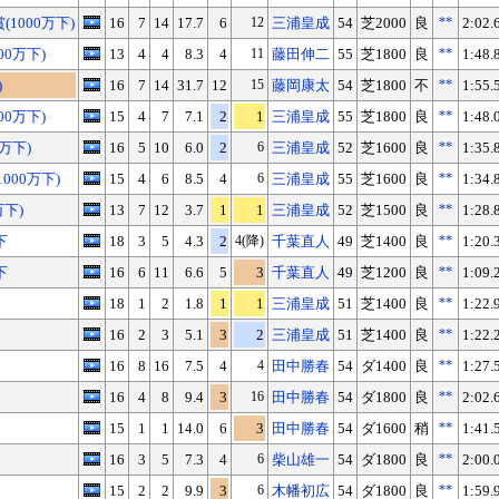
1000万下)
16
7
14
17.7
6
12
三浦皇成
54
芝2000
良
**
2:02.
00万下)
13
4
4
8.3
4
11
藤田伸二
55
芝1800
良
**
1:48.
)
16
7
14
31.7
12
15
藤岡康太
54
芝1800
不
**
1:55.
00万下)
15
4
7
7.1
2
1
三浦皇成
55
芝1800
良
**
1:48.
万下)
16
5
10
6.0
2
6
三浦皇成
52
芝1600
良
**
1:35.
000万下)
15
4
6
8.5
4
6
三浦皇成
55
芝1600
良
**
1:34.
万下)
13
7
12
3.7
1
1
三浦皇成
52
芝1500
良
**
1:28.
下
18
3
5
4.3
2
4(降)
千葉直人
49
芝1400
良
**
1:20.
下
16
6
11
6.6
5
3
千葉直人
49
芝1200
良
**
1:09.
18
1
2
1.8
1
1
三浦皇成
51
芝1400
良
**
1:22.
16
2
3
5.1
3
2
三浦皇成
51
芝1400
良
**
1:22.
16
8
16
7.5
4
4
田中勝春
54
ダ1400
良
**
1:27.
16
4
8
9.4
3
16
田中勝春
54
ダ1800
良
**
2:02.
15
1
1
14.0
6
3
田中勝春
54
ダ1600
稍
**
1:41.
16
3
5
7.3
4
6
柴山雄一
54
ダ1800
良
**
2:00.
15
2
2
9.9
3
6
木幡初広
54
ダ1800
良
**
1:59.