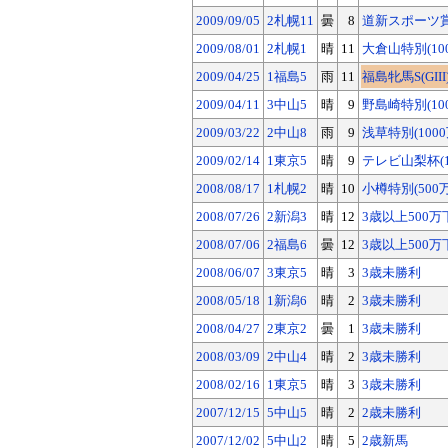
2009/09/05
2札幌11
曇
8
道新スポーツ賞(
2009/08/01
2札幌1
晴
11
大倉山特別(10
2009/04/25
1福島5
雨
11
福島牝馬S(GIII
2009/04/11
3中山5
晴
9
野島崎特別(10
2009/03/22
2中山8
雨
9
浅草特別(1000
2009/02/14
1東京5
晴
9
テレビ山梨杯(1
2008/08/17
1札幌2
晴
10
小樽特別(500
2008/07/26
2新潟3
晴
12
3歳以上500万
2008/07/06
2福島6
曇
12
3歳以上500万
2008/06/07
3東京5
晴
3
3歳未勝利
2008/05/18
1新潟6
晴
2
3歳未勝利
2008/04/27
2東京2
曇
1
3歳未勝利
2008/03/09
2中山4
晴
2
3歳未勝利
2008/02/16
1東京5
晴
3
3歳未勝利
2007/12/15
5中山5
晴
2
2歳未勝利
2007/12/02
5中山2
晴
5
2歳新馬