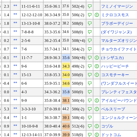
6
2.3
**
11-11-6-11
35.6-36.1
37.6
502(-4)
フミノイマージン
8
1.4
**
12-12-12-10
36.3-34.9
35.0
506(-2)
ミクロコスモス
5
1.8
**
13-13-10-8
38.0-37.2
38.2
508(0)
ブラボーデイジー
0
-0.1
**
7-8-8-8
35.3-35.6
34.6
508(0)
(ダイワジャンヌ)
8
0.2
**
2-5-6
36.2-35.4
35.0
508(+4)
マルターズオリジン
8
0.7
**
7-6
35.7-34.1
34.1
504(-2)
チョウカイファイト
8
-0.1
**
11-7-7
28.9-36.3
35.6
506(+8)
(トシザユカ)
3
0.3
**
9-6
33.6-34.8
34.3
498(-2)
ハッピービーチ
2
0.1
**
15-13
33.8-35.3
34.0
500(0)
コスモチーキー
9
-0.4
**
6-6
35.9-35.1
34.6
500(0)
(ワンダフルスイート
2
0.0
**
4-3
34.3-36.2
35.8
500(0)
プレンティフェスタ
5
0.6
**
9-9
35.8-38.4
38.1
500(-6)
アイルビーバウンド
6
5.3
**
3-3-3-10
37.0-39.0
44.2
506(-2)
ベルスリーブ
5
0.4
**
1-1
36.3-38.7
39.1
508(-4)
エンジェルクィーン
0
0.9
**
10-10-9-8
38.0-40.4
40.6
512(-6)
コヅル
9
1.4
**
12-13-14-11
37.0-39.9
39.9
518(0)
ドットコム