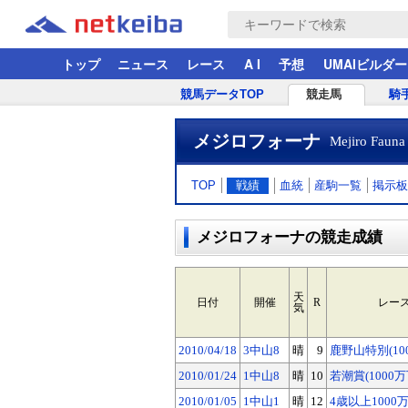
トップ
ニュース
レース
A I
予想
UMAIビルダー
競馬データTOP
競走馬
騎
メジロフォーナ
Mejiro Fauna
TOP
戦績
血統
産駒一覧
掲示板
メジロフォーナの競走成績
天
日付
開催
R
レー
気
2010/04/18
3中山8
晴
9
鹿野山特別(10
2010/01/24
1中山8
晴
10
若潮賞(1000万
2010/01/05
1中山1
晴
12
4歳以上1000