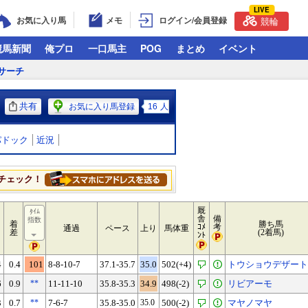
LIVE
お気に入り馬
メモ
ログイン/会員登録
競輪
競馬新聞
俺プロ
一口馬主
POG
まとめ
イベント
サーチ
共有
お気に入り馬登録
16
人
パドック
近況
チェック！
厩
ﾀｲﾑ
舎
備
指数
着
勝ち馬
ｺﾒ
考
通過
ペース
上り
馬体重
差
(2着馬)
ﾝﾄ
4
0.4
101
8-8-10-7
37.1-35.7
35.0
502(+4)
トウショウデザート
6
0.9
**
11-11-10
35.8-35.3
34.9
498(-2)
リビアーモ
3
0.7
**
7-6-7
35.8-35.0
35.0
500(-2)
マヤノマヤ