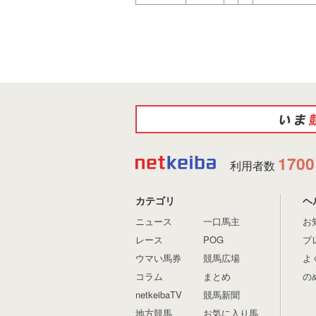
1700
利用者数
カテゴリ
ヘ
ニュース
一口馬主
お
レース
POG
プ
ウマい馬券
競馬広場
よ
コラム
まとめ
の
netkeibaTV
競馬新聞
地方競馬
お気に入り馬