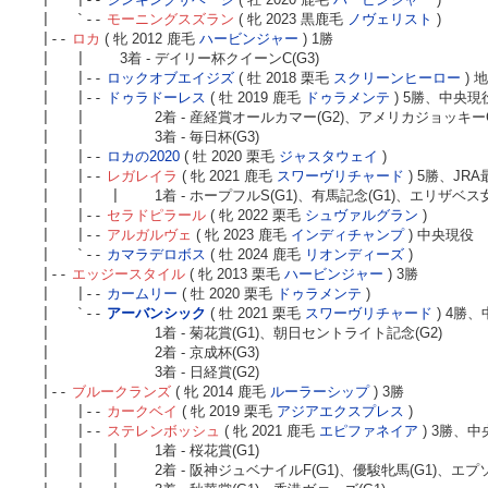
| `--
モーニングスズラン
( 牝 2023 黒鹿毛
ノヴェリスト
)
|--
ロカ
( 牝 2012 鹿毛
ハービンジャー
) 1勝
| |
3着 - デイリー杯クイーンC(G3)
| |--
ロックオブエイジズ
( 牡 2018 栗毛
スクリーンヒーロー
) 
| |--
ドゥラドーレス
( 牡 2019 鹿毛
ドゥラメンテ
) 5勝、中央現
| |
2着 - 産経賞オールカマー(G2)、アメリカジョッキーC(
| |
3着 - 毎日杯(G3)
| |--
ロカの2020
( 牡 2020 栗毛
ジャスタウェイ
)
| |--
レガレイラ
( 牝 2021 鹿毛
スワーヴリチャード
) 5勝、JR
| | |
1着 - ホープフルS(G1)、有馬記念(G1)、エリザベス
| |--
セラドピラール
( 牝 2022 栗毛
シュヴァルグラン
)
| |--
アルガルヴェ
( 牝 2023 鹿毛
インディチャンプ
) 中央現役
| `--
カマラデロボス
( 牡 2024 鹿毛
リオンディーズ
)
|--
エッジースタイル
( 牝 2013 栗毛
ハービンジャー
) 3勝
| |--
カームリー
( 牡 2020 栗毛
ドゥラメンテ
)
| `--
アーバンシック
( 牡 2021 栗毛
スワーヴリチャード
) 4勝
|
1着 - 菊花賞(G1)、朝日セントライト記念(G2)
|
2着 - 京成杯(G3)
|
3着 - 日経賞(G2)
|--
ブルークランズ
( 牝 2014 鹿毛
ルーラーシップ
) 3勝
| |--
カークベイ
( 牝 2019 栗毛
アジアエクスプレス
)
| |--
ステレンボッシュ
( 牝 2021 鹿毛
エピファネイア
) 3勝、
| | |
1着 - 桜花賞(G1)
| | |
2着 - 阪神ジュベナイルF(G1)、優駿牝馬(G1)、エプソ