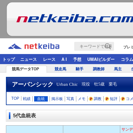
プレ
トップ
ニュース
レース
A I
予想
UMAIビルダー
コラ
競馬データTOP
競走馬
騎手
調教師
馬主
アーバンシック
Urban Chic
現役 牡5歳 栗毛
TOP
戦績
血統
掲示板
写真
メモ
調教
短評
コ
5代血統表
サンデ