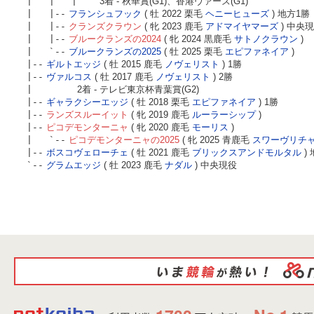
| | |
3着 - 秋華賞(G1)、香港ヴァーズ(G1)
| |--
フランシュフック
( 牡 2022 栗毛
ヘニーヒューズ
) 地方1勝
| |--
クランズクラウン
( 牝 2023 鹿毛
アドマイヤマーズ
) 中央
| |--
ブルークランズの2024
( 牝 2024 黒鹿毛
サトノクラウン
)
| `--
ブルークランズの2025
( 牡 2025 栗毛
エピファネイア
)
|--
ギルトエッジ
( 牡 2015 鹿毛
ノヴェリスト
) 1勝
|--
ヴァルコス
( 牡 2017 鹿毛
ノヴェリスト
) 2勝
|
2着 - テレビ東京杯青葉賞(G2)
|--
ギャラクシーエッジ
( 牡 2018 栗毛
エピファネイア
) 1勝
|--
ランズスルーイット
( 牝 2019 鹿毛
ルーラーシップ
)
|--
ピコデモンターニャ
( 牝 2020 鹿毛
モーリス
)
| `--
ピコデモンターニャの2025
( 牝 2025 青鹿毛
スワーヴリチ
|--
ボスコヴェローチェ
( 牡 2021 鹿毛
ブリックスアンドモルタル
)
`--
グラムエッジ
( 牡 2023 鹿毛
ナダル
) 中央現役