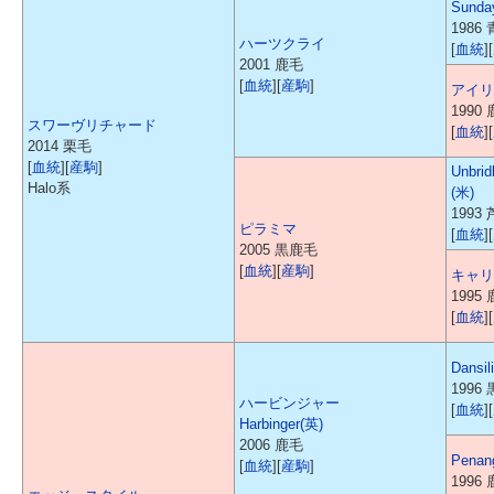
Sunda
1986
ハーツクライ
[
血統
][
2001 鹿毛
[
血統
][
産駒
]
アイリ
1990
スワーヴリチャード
[
血統
][
2014 栗毛
[
血統
][
産駒
]
Unbrid
Halo系
(米)
1993
ピラミマ
[
血統
][
2005 黒鹿毛
[
血統
][
産駒
]
キャリ
1995
[
血統
][
Dansili
1996
ハービンジャー
[
血統
][
Harbinger(英)
2006 鹿毛
Penang
[
血統
][
産駒
]
1996