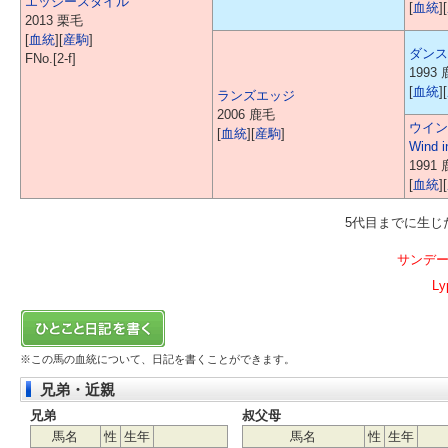
エッジースタイル
[
血統
][
2013 栗毛
[
血統
][
産駒
]
ダンス
FNo.[2-f]
1993
[
血統
][
ランズエッジ
2006 鹿毛
ウイン
[
血統
][
産駒
]
Wind i
1991
[
血統
][
5代目までに生
サンデ
Ly
※この馬の血統について、日記を書くことができます。
兄弟・近親
兄弟
叔父母
馬名
性
生年
馬名
性
生年