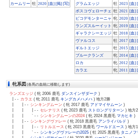
カームリー
牡
2020
[血]
[掲]
[写]
グラムエッジ
牡
2023
[血]
ボスコヴェローチェ
牡
2021
[血]
ピコデモンターニャ
牝
2020
[血]
ランズスルーイット
牝
2019
[血]
ギャラクシーエッジ
牡
2018
[血]
ヴァルコス
牡
2017
[血]
ギルトエッジ
牡
2015
[血]
ブルークランズ
牝
2014
[血]
ロカ
牝
2012
[血]
カラエ
牝
2011
[血]
牝系図
(各馬の血統に移動します)
ランズエッジ
( 牝 2006 鹿毛
ダンスインザダーク
)
|--
カラエ
( 牝 2011 鹿毛
キングカメハメハ
) 地方2勝
| |--
シンキングムーン
( 牝 2017 鹿毛
アドマイヤムーン
)
| | |--
セレナリス
( 牝 2023 鹿毛
ストロングリターン
) 地方
| | `--
シンキングムーンの2024
( 牝 2024 黒鹿毛
マカヒキ
)
| |--
シンキングヴァレー
( 牝 2018 黒鹿毛
アンライバルド
)
| | |--
リトルエース
( 牝 2023 黒鹿毛
ワールドエース
) 地方
| | `--
シンキングヴァレーの2025
( 牡 2025 黒鹿毛
タニノフ
| |--
シンキングサベージ
( 牡 2020 鹿毛
ハービンジャー
)