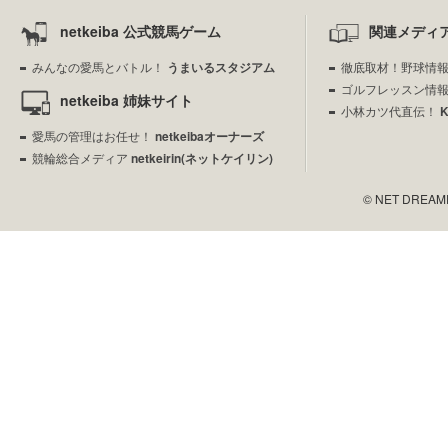
netkeiba 公式競馬ゲーム
関連メディ
みんなの愛馬とバトル！
うまいるスタジアム
徹底取材！野球情
ゴルフレッスン情
netkeiba 姉妹サイト
小林カツ代直伝！
愛馬の管理はお任せ！
netkeibaオーナーズ
競輪総合メディア
netkeirin(ネットケイリン)
© NET DREAMERS