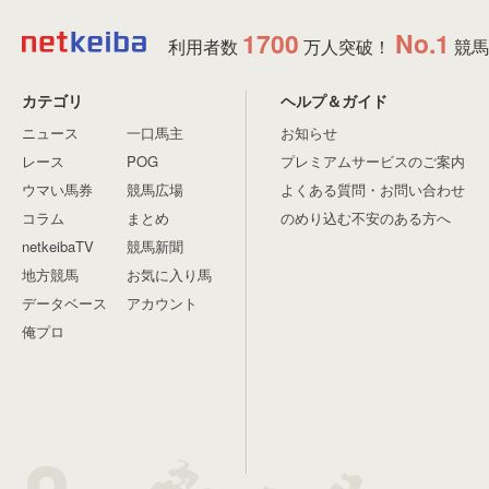
1700
No.1
利用者数
万人突破！
競馬
カテゴリ
ヘルプ＆ガイド
ニュース
一口馬主
お知らせ
レース
POG
プレミアムサービスのご案内
ウマい馬券
競馬広場
よくある質問・お問い合わせ
コラム
まとめ
のめり込む不安のある方へ
netkeibaTV
競馬新聞
地方競馬
お気に入り馬
データベース
アカウント
俺プロ