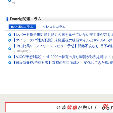
分-
Danzig関連コラム
netkeibaコラム
タレコミコラム
【レパードS/予想対談】能力の底を見せていない実力馬が穴を
【マイラーズC/対談予想】末脚重視の後傾マイルとマイルCS
【中山牝馬S・フィリーズレビュー予想】距離不安なし 目下4
日 18時00分-
【AJCC/予想対談】中山2200m特有の捲り脚質が波乱を呼ぶ！
【日経新春杯/予想対談】京都の注目血統と、変化してきた馬場