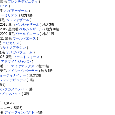
9 栗毛
フレンチデピュティ
)
ロフネ
)
 鹿毛
ハイアーゲーム
)
ァーミリアン
) 地方1勝
黒鹿毛
ベルシャザール
)
 2018 鹿毛
ベルシャザール
) 地方3勝
 2019 黒鹿毛
ベルシャザール
) 地方10勝
 2020 鹿毛
ワールドエース
) 地方1勝
021 栗毛
ワールドエース
)
鹿毛
エピカリス
)
鹿毛
サトノアラジン
)
 鹿毛
オメガパフューム
)
2025 鹿毛
ファストフォース
)
毛
アドマイヤジャパン
)
 栗毛
アドマイヤマックス
) 地方1勝
5 栗毛
メイショウボーラー
) 地方1勝
ォーティナイナー
) 地方2勝
レンチデピュティ
) 1勝
G3)
キングカメハメハ
) 5勝
ープインパクト
) 3勝
ービ(G1)
ユニコーンS(G3)
 鹿毛
ディープインパクト
) 4勝