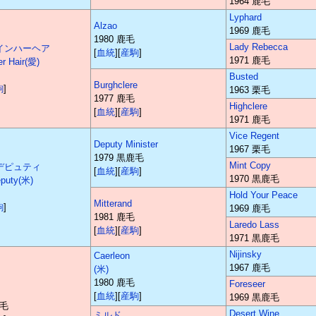
1964 鹿毛
Lyphard
Alzao
1969 鹿毛
1980 鹿毛
Lady Rebecca
インハーヘア
[
血統
][
産駒
]
1971 鹿毛
er Hair(愛)
Busted
Burghclere
駒
]
1963 栗毛
1977 鹿毛
Highclere
[
血統
][
産駒
]
1971 鹿毛
Vice Regent
Deputy Minister
1967 栗毛
1979 黒鹿毛
Mint Copy
デピュティ
[
血統
][
産駒
]
1970 黒鹿毛
eputy(米)
Hold Your Peace
Mitterand
駒
]
1969 鹿毛
1981 鹿毛
Laredo Lass
[
血統
][
産駒
]
1971 黒鹿毛
Nijinsky
Caerleon
1967 鹿毛
(米)
1980 鹿毛
Foreseer
[
血統
][
産駒
]
1969 黒鹿毛
鹿毛
Desert Wine
ミルド