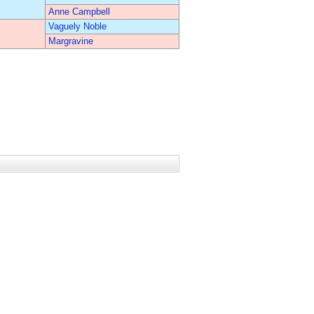
Anne Campbell
Vaguely Noble
Margravine