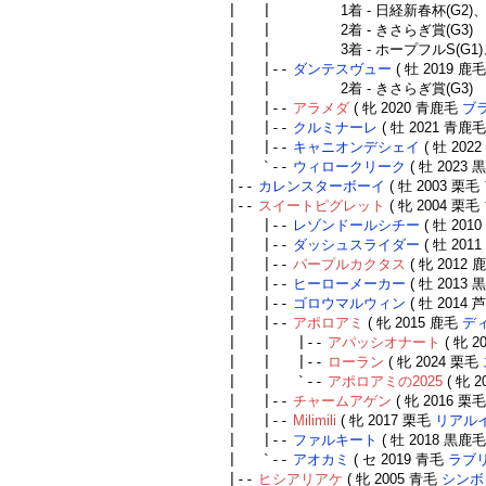
| |
1着 - 日経新春杯(G2)
| |
2着 - きさらぎ賞(G3)
| |
3着 - ホープフルS(G
| |--
ダンテスヴュー
( 牡 2019 鹿
| |
2着 - きさらぎ賞(G3)
| |--
アラメダ
( 牝 2020 青鹿毛
ブ
| |--
クルミナーレ
( 牡 2021 青鹿
| |--
キャニオンデシェイ
( 牡 202
| `--
ウィロークリーク
( 牡 2023
|--
カレンスターボーイ
( 牡 2003 栗毛
|--
スイートピグレット
( 牝 2004 栗毛
| |--
レゾンドールシチー
( 牡 201
| |--
ダッシュスライダー
( 牡 201
| |--
パープルカクタス
( 牝 2012
| |--
ヒーローメーカー
( 牡 2013
| |--
ゴロウマルウィン
( 牡 2014
| |--
アポロアミ
( 牝 2015 鹿毛
デ
| | |--
アパッシオナート
( 牝 2
| | |--
ローラン
( 牝 2024 栗毛
| | `--
アポロアミの2025
( 牝 
| |--
チャームアゲン
( 牝 2016 栗
| |--
Milimili
( 牝 2017 栗毛
リアル
| |--
ファルキート
( 牡 2018 黒鹿
| `--
アオカミ
( セ 2019 青毛
ラブ
|--
ヒシアリアケ
( 牝 2005 青毛
シンボ