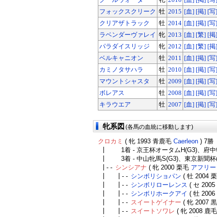
フォックスクリーク
牡
2015
[血]
[掲]
[写
クリアザトラック
牡
2014
[血]
[掲]
[写
ラベンダーヴァレイ
牝
2013
[血]
[繁]
[掲
パラダイスリッジ
牝
2012
[血]
[繁]
[掲
ベルキャニオン
牡
2011
[血]
[掲]
[写
カミノタサハラ
牡
2010
[血]
[掲]
[写
マウントシャスタ
牡
2009
[血]
[掲]
[写
ボレアス
牡
2008
[血]
[掲]
[写
キラウエア
牡
2007
[血]
[掲]
[写
牝系図
(各馬の血統に移動します)
クロカミ
( 牝 1993 青鹿毛
Caerleon
) 7勝
|
1着 - 京王杯オータムH(G3)、府中
|
3着 - 中山牝馬S(G3)、東京新聞杯(
|--
シンシアナ
( 牝 2000 栗毛
アフリー
| |--
シンボリショパン
( 牡 2004
| |--
シンボリローレンス
( セ 200
| |--
シンボリホークアイ
( 牡 200
| |--
スイートゲイナー
( 牝 2007
| |--
スイートソワレ
( 牝 2008 鹿