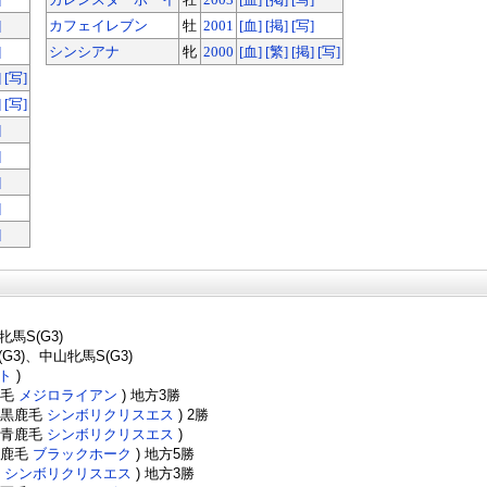
]
カフェイレブン
牡
2001
[血]
[掲]
[写]
]
シンシアナ
牝
2000
[血]
[繁]
[掲]
[写]
]
[写]
]
[写]
]
]
]
]
]
牝馬S(G3)
G3)、中山牝馬S(G3)
ト
)
 栗毛
メジロライアン
) 地方3勝
5 黒鹿毛
シンボリクリスエス
) 2勝
6 青鹿毛
シンボリクリスエス
)
 黒鹿毛
ブラックホーク
) 地方5勝
毛
シンボリクリスエス
) 地方3勝