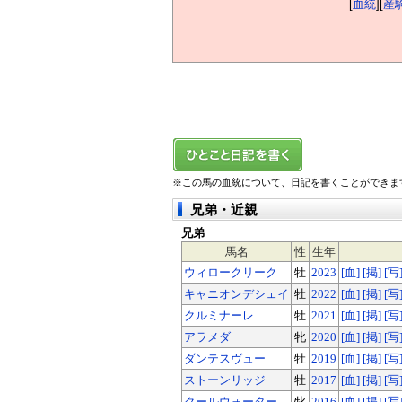
[
血統
][
産
※この馬の血統について、日記を書くことができま
兄弟・近親
兄弟
馬名
性
生年
ウィロークリーク
牡
2023
[血]
[掲]
[写
キャニオンデシェイ
牡
2022
[血]
[掲]
[写
クルミナーレ
牡
2021
[血]
[掲]
[写
アラメダ
牝
2020
[血]
[掲]
[写
ダンテスヴュー
牡
2019
[血]
[掲]
[写
ストーンリッジ
牡
2017
[血]
[掲]
[写
クールウォーター
牝
2016
[血]
[掲]
[写