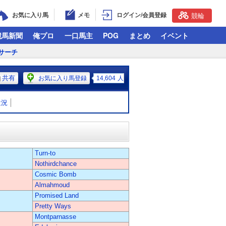
お気に入り馬
メモ
ログイン/会員登録
競輪
競馬新聞
俺プロ
一口馬主
POG
まとめ
イベント
サーチ
共有
お気に入り馬登録
14,604
人
近況
Turn-to
Nothirdchance
Cosmic Bomb
Almahmoud
Promised Land
Pretty Ways
Montparnasse