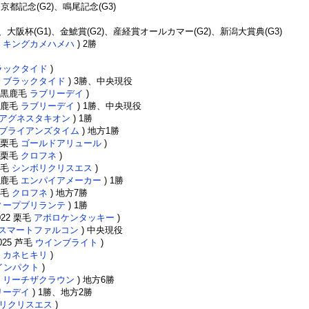
、京都記念(G2)、鳴尾記念(G3)
1)、大阪杯(G1)、金鯱賞(G2)、産経賞オールカマー(G2)、新潟大賞典(G3)
毛
キングカメハメハ
) 2勝
ラックタイド
)
毛
ブラックタイド
) 3勝、中央現役
2 黒鹿毛
ラブリーデイ
)
 黒鹿毛
ラブリーデイ
) 1勝、中央現役
アグネスタキオン
) 1勝
ブライアンズタイム
) 地方1勝
0 栗毛
ゴールドアリュール
)
1 栗毛
クロフネ
)
 鹿毛
シンボリクリスエス
)
 黒鹿毛
エンパイアメーカー
) 1勝
 芦毛
クロフネ
) 地方7勝
ィープブリランテ
) 1勝
022 栗毛
アポロケンタッキー
)
スマートファルコン
) 中央現役
2025 芦毛
ウインブライト
)
毛
カネヒキリ
)
インパクト
)
毛
リーチザクラウン
) 地方6勝
リーデイ
) 1勝、地方2勝
リクリスエス
)