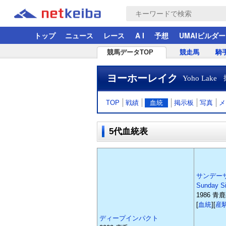
トップ
ニュース
レース
A I
予想
UMAIビルダー
競馬データTOP
競走馬
騎
ヨーホーレイク
Yoho Lake
TOP
戦績
血統
掲示板
写真
メ
5代血統表
サンデー
Sunday S
1986 青
[
血統
][
産
ディープインパクト