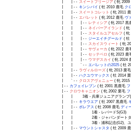
| |--
スイートフリージア
( 牝 200
| |--
キンシバイ
( 牡 2010 鹿毛
ク
| |--
スイートコレット
( 牝 2011
| |--
エバレット
( 牝 2012 鹿毛
ヴ
| | |--
レティシア
( 牝 2017 
| | |--
ネイバーアイランド
( 牝
| | |--
スタイルユアセルフ
( 牝
| | |--
ジーエイチグールド
( 牡
| | |--
スカイスウィート
( 牝 2
| | |--
サヴォーカ
( 牝 2022 
| | |--
セッテベロ
( 牝 2023 
| | |--
ウマデスカイ
( 牝 2024
| | `--
エバレットの2025
( 牡 
| |--
ラヴィルローズ
( 牝 2013 栗
| |--
ハクユウマックス
( 牡 2014
| `--
クロスアヴェニュー
( 牝 201
|--
カフェイレブン
( 牡 2001 黒鹿毛
フ
|--
クロウキャニオン
( 牝 2002 栗毛
フ
| |
3着 - 兵庫ジュニアグランプ(
| |--
キラウエア
( 牡 2007 黒鹿毛
| |--
ボレアス
( 牡 2008 鹿毛
ディ
| |
1着 - レパードS(G3)
| |
2着 - ジャパンダートダ
| |
3着 - 浦和記念(G2)、
| |--
マウントシャスタ
( 牡 2009