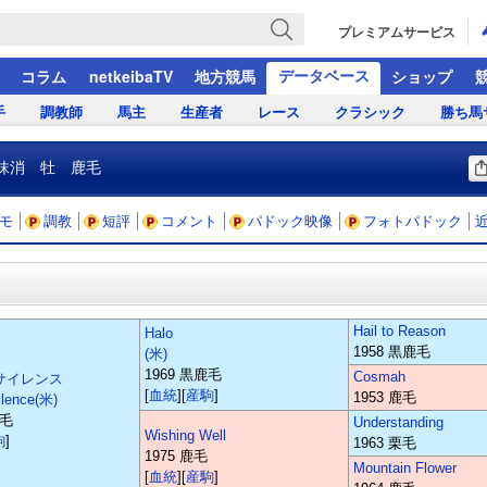
プレミアムサービス
データベース
コラム
netkeibaTV
地方競馬
ショップ
手
調教師
馬主
生産者
レース
クラシック
勝ち馬
抹消 牡 鹿毛
モ
調教
短評
コメント
パドック映像
フォトパドック
Hail to Reason
Halo
1958 黒鹿毛
(米)
1969 黒鹿毛
Cosmah
サイレンス
[
血統
][
産駒
]
1953 鹿毛
ilence(米)
鹿毛
Understanding
Wishing Well
駒
]
1963 栗毛
1975 鹿毛
Mountain Flower
[
血統
][
産駒
]