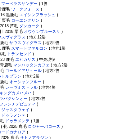
毛
マーベラスサンデー
) 1勝
5 青鹿毛
ワークフォース
)
2016 黒鹿毛
エイシンフラッシュ
)
17 栗毛
ローエングリン
)
 2018 芦毛
ダンカーク
)
 牡 2019 栗毛
オウケンブルースリ
)
ウスヴィグラス
) 地方12勝
2 鹿毛
サウスヴィグラス
) 地方9勝
21 鹿毛
スマートファルコン
) 地方1勝
 栗毛
トランセンド
)
023 鹿毛
エピカリス
) 中央現役
3 青鹿毛
マンハッタンカフェ
) 地方2勝
 栗毛
ゴールドアリュール
) 地方2勝
バトルプラン
) 地方2勝
 黒鹿毛
オーシャンブルー
)
鹿毛
レーヴミストラル
) 地方4勝
キングカメハメハ
)
ラバクシンオー
) 地方2勝
フレンチデピュティ
)
毛
ジャスタウェイ
)
毛
ドゥラメンテ
)
 栗毛
ドゥラメンテ
) 1勝
( 牝 2025 鹿毛
ロジャーバローズ
)
ロードカナロア
)
 2025 鹿毛
サトノアラジン
)