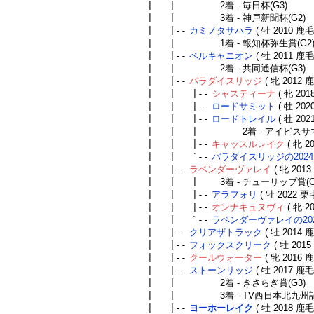
| |
2着 - 毎日杯(G3)
| |
3着 - 神戸新聞杯(G2)
| |--
カミノタサハラ
( 牡 2010 鹿
| |
1着 - 報知杯弥生賞(G2
| |--
ベルキャニオン
( 牡 2011 鹿
| |
2着 - 共同通信杯(G3)
| |--
パラダイスリッジ
( 牝 2012
| | |--
シャスティーナ
( 牝 20
| | |--
ロードサミット
( 牡 20
| | |--
ロードトレイル
( 牡 20
| | |
2着 - アイビスサマ
| | |--
キャッスルレイク
( 牝 2
| | `--
パラダイスリッジの2024
| |--
ラベンダーヴァレイ
( 牝 201
| | |
3着 - チューリップ賞(G
| | |--
アラフォリ
( 牡 2022 
| | |--
オンナキュヌヴィ
( 牝 2
| | `--
ラベンダーヴァレイの20
| |--
クリアザトラック
( 牡 2014
| |--
フォックスクリーク
( 牡 201
| |--
クールウォーター
( 牝 2016
| |--
ストーンリッジ
( 牡 2017 鹿
| |
2着 - きさらぎ賞(G3)
| |
3着 - TV西日本北九州記
| |--
ヨーホーレイク
( 牡 2018 鹿