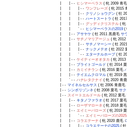
| |--
ヒシマーベラス
( 牝 2009 青
| | |--
ワンフレーズ
( 牝 201
| | |--
クリノショウグン
( 牡 
| | |--
ハートスートラ
( 牡 20
| | |--
グッディクリステル
( 牝
| | `--
ヒシマーベラスの2019
(
| |--
アサヤケ
( 牡 2011 黒鹿毛
サ
| |--
サチノマリアージュ
( 牝 201
| | |--
サチノマーシー
( 牡 20
| | |--
ナックメテオ
( 牡 2022
| | `--
エターナルホープ
( 牡 2
| |--
ケイティーオオタカ
( 牝 201
| |--
ブライトゴールド
( 牡 2014
| |--
カミイチラン
( 牝 2016 栗毛
| |--
テイエムクロマル
( 牡 2019
| `--
ハナレタクナイ
( 牝 2020 青
|--
マイネルセルサス
( 牡 2006 青鹿毛
|--
シンボリゾンネ
( 牡 2008 栗毛
サク
|--
スイートエルドール
( 牝 2012 栗毛
| |--
キタノファラオ
( 牡 2017 栗
| |--
ローザマローネ
( 牝 2018 栗
| |--
エイミーバローズ
( 牝 2019
| | `--
エイミーバローズの2025
| |--
コラエテーナ
( 牝 2020 鹿毛
| | |--
コラエテーナの2025
( 牡