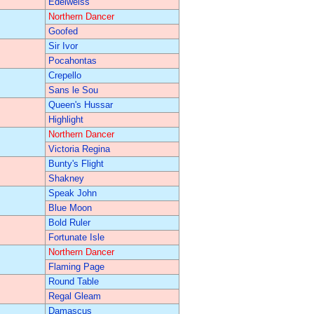
Edelweiss
Northern Dancer
Goofed
Sir Ivor
Pocahontas
Crepello
Sans le Sou
Queen's Hussar
Highlight
Northern Dancer
Victoria Regina
Bunty's Flight
Shakney
Speak John
Blue Moon
Bold Ruler
Fortunate Isle
Northern Dancer
Flaming Page
Round Table
Regal Gleam
Damascus