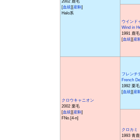
2002 鹿毛
[
血統
][
産駒
]
Halo系
ウインド
Wind in H
1991 鹿毛
[
血統
][
産
フレンチ
French D
1992 栗毛
[
血統
][
産
クロウキャニオン
2002 栗毛
[
血統
][
産駒
]
FNo.[4-n]
クロカミ
1993 青