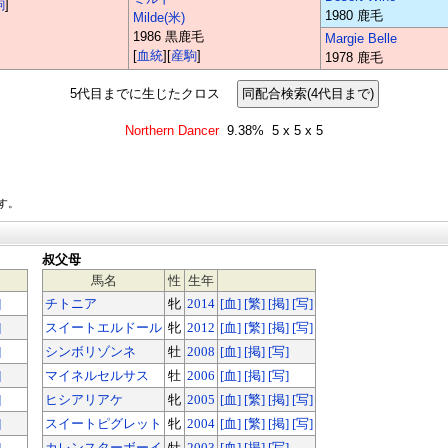
駒
]
1980 鹿毛
Milde(米)
1986 黒鹿毛
Margie Belle
[
血統
][
産駒
]
1978 鹿毛
5代目までに生じたクロス
Northern Dancer
9.38%
5 x 5 x 5
す。
叔父母
馬名
性
生年
]
チトニア
牝
2014
[血]
[繁]
[掲]
[写]
]
スイートエルドール
牝
2012
[血]
[繁]
[掲]
[写]
]
シンボリゾンネ
牡
2008
[血]
[掲]
[写]
]
マイネルセルサス
牡
2006
[血]
[掲]
[写]
]
ヒシアリアケ
牝
2005
[血]
[繁]
[掲]
[写]
]
スイートピグレット
牝
2004
[血]
[繁]
[掲]
[写]
]
カレンスターボーイ
牡
2003
[血]
[掲]
[写]