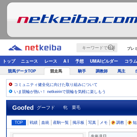
プレ
トップ
ニュース
レース
A I
予想
UMAIビルダー
コラ
競馬データTOP
競走馬
騎手
調教師
馬主
コミュニティ健全化に向けた取り組みについて
いま競輪が熱い！ netkeirinで競輪を気軽に楽しもう
Goofed
グーフド
牝 栗毛
TOP
戦績
血統
産駒一覧
掲示板
写真
メモ
調教
短
生年月日