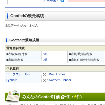
メモを書く
Goofedの競走成績
競走データがありません
Goofedの繁殖成績
通算産駒成績
■産駒数/種付数
8頭
■産駒重賞勝利数
■産駒勝利数
0勝
■産駒G1級競走勝利数
代表産駒
バーブスボールド
父：
Bold Forbes
Lyphard
父：
Northern Dancer
みんなのGoofed評価 (評価：
6
件)