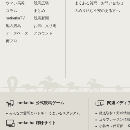
ウマい馬券
競馬広場
よくある質問・お問い合わせ
コラム
まとめ
のめり込む不安のある方へ
netkeibaTV
競馬新聞
地方競馬
お気に入り馬
データベース
アカウント
俺プロ
netkeiba 公式競馬ゲーム
関連メディ
みんなの愛馬とバトル！
うまいるスタジアム
徹底取材！野球情
ゴルフレッスン情
netkeiba 姉妹サイト
小林カツ代直伝！