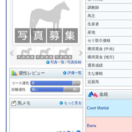
調教師
馬主
生産者
産地
セリ取引価格
«
»
獲得賞金 (中央)
獲得賞金 (地方)
写真一覧
/
写真投稿
通算成績
適性レビュー
評価一覧
主な勝鞍
近親馬
コース適性
距離適性
血統
馬メモ
もっと見る
Court Martial
Barra