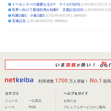
トーセンラーの連覇なるか!! マイルCS(GI)
()-2014年11月17日 
世界へ向けて最強牝馬が始動!! 京都記念(GII)
()-2014年02月11
札幌2歳S、小倉2歳S
()-2013年08月29日 18時00分-
宝塚記念
()-2013年06月20日 18時00分-
1700
No.1
利用者数
万人突破！
競馬
カテゴリ
ヘルプ＆ガイド
ニュース
一口馬主
お知らせ
レース
POG
プレミアムサービスのご案内