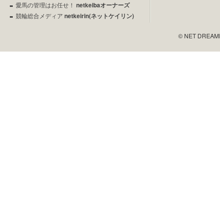
愛馬の管理はお任せ！
netkeibaオーナーズ
競輪総合メディア
netkeirin(ネットケイリン)
© NET DREAMERS