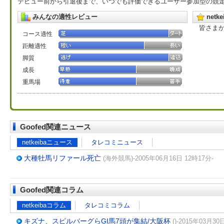
デビュー前から引退後まで、いつでも評価できるユーザー参加型の競
みんなの適性レビュー
net
皆さま
コース適性
距離適性
脚質
成長
重馬場
Goofed関連ニュース
netkeibaニュース
タレコミニュース
大種牡馬リファール死亡
(海外競馬)-2005年06月16日 12時17分-
Goofed関連コラム
netkeibaコラム
タレコミコラム
キズナ、スピルバーグらGI馬7頭が集結/大阪杯
()-2015年03月30