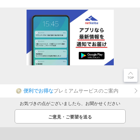
便利でお得な
プレミアムサービスのご案内
P
お気づきの点がございましたら、お聞かせください
ご意見・ご要望を送る