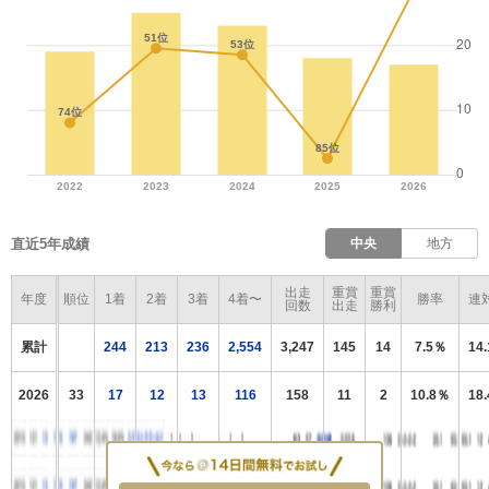
直近5年成績
中央
地方
出走
重賞
重賞
年度
順位
1着
2着
3着
4着〜
勝率
連
回数
出走
勝利
累計
244
213
236
2,554
3,247
145
14
7.5％
14
2026
33
17
12
13
116
158
11
2
10.8％
18