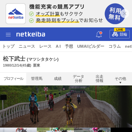
LIVE
競輪
トップ
ニュース
レース
A I
予想
UMAIビルダー
コラム
net
松下武士
(マツシタタケシ)
1980/12/14(45歳)
栗東
データ
出走
プロフィール
管理馬
成績
その他
分析
情報