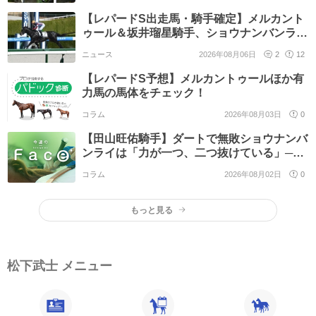
【レパードS出走馬・騎手確定】メルカント
ゥール＆坂井瑠星騎手、ショウナンバンライ
＆田山旺佑騎手など12頭
ニュース
2026年08月06日
2
12
【レパードS予想】メルカントゥールほか有
力馬の馬体をチェック！
コラム
2026年08月03日
0
【田山旺佑騎手】ダートで無敗ショウナンバ
ンライは「力が一つ、二つ抜けている」──
ブレイク中の若武者が語るレパードSへの手
コラム
2026年08月02日
0
応え
もっと見る
松下武士 メニュー