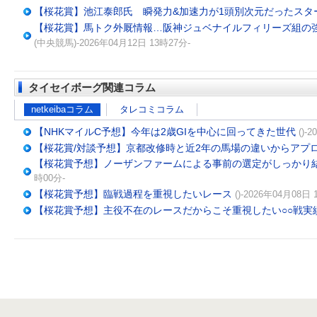
【桜花賞】池江泰郎氏 瞬発力&加速力が1頭別次元だったスタ
【桜花賞】馬トク外厩情報…阪神ジュベナイルフィリーズ組の強
(中央競馬)-2026年04月12日 13時27分-
タイセイボーグ関連コラム
netkeibaコラム
タレコミコラム
【NHKマイルC予想】今年は2歳GIを中心に回ってきた世代
()-
【桜花賞/対談予想】京都改修時と近2年の馬場の違いからアプ
【桜花賞予想】ノーザンファームによる事前の選定がしっかり結
時00分-
【桜花賞予想】臨戦過程を重視したいレース
()-2026年04月08日 
【桜花賞予想】主役不在のレースだからこそ重視したい○○戦実