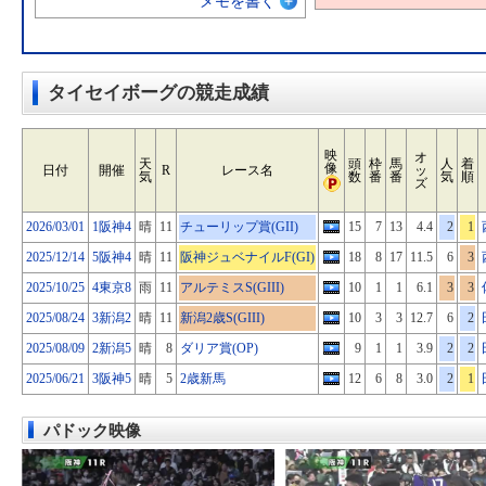
メモを書く
タイセイボーグの競走成績
映
オ
天
頭
枠
馬
人
着
像
日付
開催
R
レース名
ッ
気
数
番
番
気
順
ズ
2026/03/01
1阪神4
晴
11
チューリップ賞(GII)
15
7
13
4.4
2
1
2025/12/14
5阪神4
晴
11
阪神ジュベナイルF(GI)
18
8
17
11.5
6
3
2025/10/25
4東京8
雨
11
アルテミスS(GIII)
10
1
1
6.1
3
3
2025/08/24
3新潟2
晴
11
新潟2歳S(GIII)
10
3
3
12.7
6
2
2025/08/09
2新潟5
晴
8
ダリア賞(OP)
9
1
1
3.9
2
2
2025/06/21
3阪神5
晴
5
2歳新馬
12
6
8
3.0
2
1
パドック映像