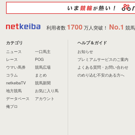
1700
No.1
利用者数
万人突破！
競馬
カテゴリ
ヘルプ＆ガイド
ニュース
一口馬主
お知らせ
レース
POG
プレミアムサービスのご案内
ウマい馬券
競馬広場
よくある質問・お問い合わせ
コラム
まとめ
のめり込む不安のある方へ
netkeibaTV
競馬新聞
地方競馬
お気に入り馬
データベース
アカウント
俺プロ