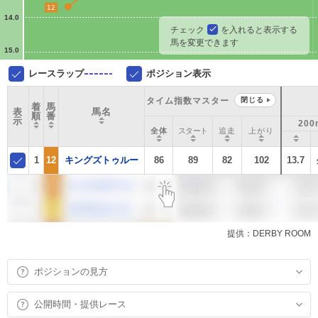
12
14.0
チェック
を入れると表示する
馬を変更できます
15.0
レースラップ
ポジション表示
タイム指数マスター
閉じる
着
馬
表
馬名
順
番
示
200
全体
スタート
追走
上がり
1
12
キングズトゥルー
86
89
82
102
13.7
提供：DERBY ROOM
ポジションの見方
公開時間・提供レース