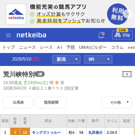
LIVE
競輪
トップ
ニュース
レース
A I
予想
UMAIビルダー
コラム
net
2026/5/10
(日)
荒川峡特別
1勝
14:05発走
芝2400m(左)
晴
良
1回新潟4日目 ４歳以上１勝クラス
[指]定量
出馬表
競馬新聞
その他
枠
馬
着順
馬名
性齢
斤量
騎手
タイム
着差
番
番
1
7
12
キングズトゥルー
牡4
58
丸田恭介
2:26.5