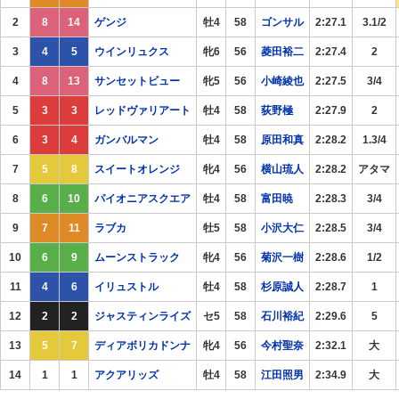
2
8
14
ゲンジ
牡4
58
ゴンサル
2:27.1
3.1/2
3
4
5
ウインリュクス
牝6
56
菱田裕二
2:27.4
2
4
8
13
サンセットビュー
牝5
56
小崎綾也
2:27.5
3/4
5
3
3
レッドヴァリアート
牡4
58
荻野極
2:27.9
2
6
3
4
ガンバルマン
牡4
58
原田和真
2:28.2
1.3/4
7
5
8
スイートオレンジ
牝4
56
横山琉人
2:28.2
アタマ
8
6
10
パイオニアスクエア
牡4
58
富田暁
2:28.3
3/4
9
7
11
ラブカ
牡5
58
小沢大仁
2:28.5
3/4
10
6
9
ムーンストラック
牝4
56
菊沢一樹
2:28.6
1/2
11
4
6
イリュストル
牡4
58
杉原誠人
2:28.7
1
12
2
2
ジャスティンライズ
セ5
58
石川裕紀
2:29.6
5
13
5
7
ディアボリカドンナ
牝4
56
今村聖奈
2:32.1
大
14
1
1
アクアリッズ
牡4
58
江田照男
2:34.9
大