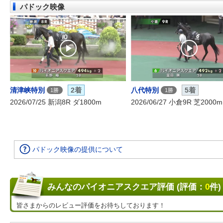
パドック映像
清津峡特別
2着
八代特別
5着
1勝
1勝
2026/07/25 新潟8R ダ1800m
2026/06/27 小倉9R 芝2000m
パドック映像の提供について
みんなのパイオニアスクエア評価 (評価：
0
件)
皆さまからのレビュー評価をお待ちしております！