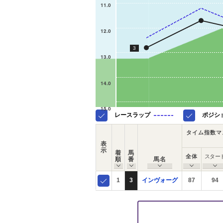
11.0
12.0
3
13.0
14.0
15.0
レースラップ
ポジシ
タイム指数マ
表
示
着
馬
全体
スター
順
番
馬名
1
3
インヴォーグ
87
94