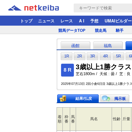
トップ
ニュース
レース
A I
予想
UMAIビルダー
競馬データTOP
競走馬
騎手
函館
福島
1R
2R
3R
4R
5R
6
3歳以上1勝クラス
8 R
芝右1800m / 天候 : 曇 / 芝 : 良 
2025年07月13日 2回小倉6日目 3歳以上1勝クラス 
結果/払戻
掲示板
着
枠
馬
馬名
性齢
斤量
順
番
番