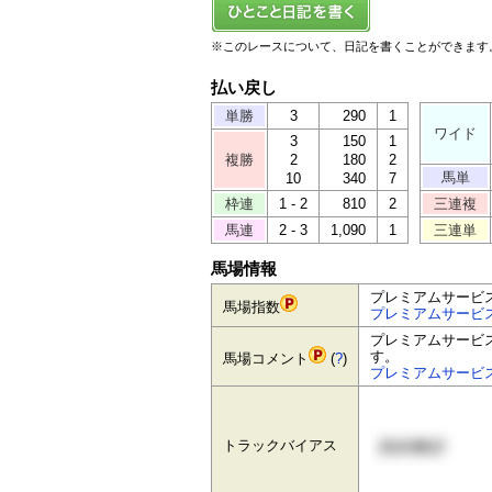
※このレースについて、日記を書くことができます
払い戻し
単勝
3
290
1
ワイド
3
150
1
複勝
2
180
2
馬単
10
340
7
枠連
1 - 2
810
2
三連複
馬連
2 - 3
1,090
1
三連単
馬場情報
プレミアムサービ
馬場指数
プレミアムサービ
プレミアムサービ
す。
馬場コメント
(
?
)
プレミアムサービ
トラックバイアス