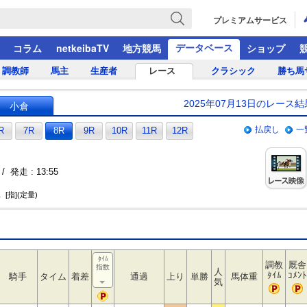
プレミアムサービス
データベース
コラム
netkeibaTV
地方競馬
ショップ
調教師
馬主
生産者
レース
クラシック
勝ち馬
2025年07月13日のレース結
小倉
払戻し
一
R
7R
8R
9R
10R
11R
12R
/ 発走 : 13:55
[指](定量)
ﾀｲﾑ
調教
厩舎
指数
人
ﾀｲﾑ
ｺﾒﾝﾄ
騎手
タイム
着差
通過
上り
単勝
馬体重
気