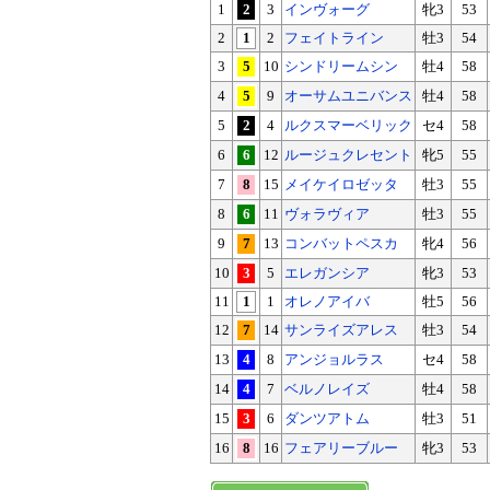
1
2
3
インヴォーグ
牝3
53
2
1
2
フェイトライン
牡3
54
3
5
10
シンドリームシン
牡4
58
4
5
9
オーサムユニバンス
牡4
58
5
2
4
ルクスマーベリック
セ4
58
6
6
12
ルージュクレセント
牝5
55
7
8
15
メイケイロゼッタ
牡3
55
8
6
11
ヴォラヴィア
牡3
55
9
7
13
コンバットペスカ
牝4
56
10
3
5
エレガンシア
牝3
53
11
1
1
オレノアイバ
牡5
56
12
7
14
サンライズアレス
牡3
54
13
4
8
アンジョルラス
セ4
58
14
4
7
ベルノレイズ
牡4
58
15
3
6
ダンツアトム
牡3
51
16
8
16
フェアリーブルー
牝3
53