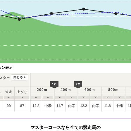
ョン表示
閉じる
スター
1C
2C
200m
400m
600m
800m
ト
追走
上がり
99
87
12.8
中⑤
11.7
内②
12.2
内②
11.8
中④
1
マスターコースなら全ての競走馬の