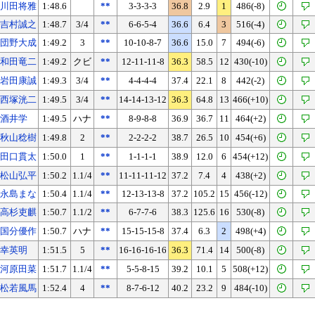
川田将雅
1:48.6
**
3-3-3-3
36.8
2.9
1
486(-8)
吉村誠之
1:48.7
3/4
**
6-6-5-4
36.6
6.4
3
516(-4)
団野大成
1:49.2
3
**
10-10-8-7
36.6
15.0
7
494(-6)
和田竜二
1:49.2
クビ
**
12-11-11-8
36.3
58.5
12
430(-10)
岩田康誠
1:49.3
3/4
**
4-4-4-4
37.4
22.1
8
442(-2)
西塚洸二
1:49.5
3/4
**
14-14-13-12
36.3
64.8
13
466(+10)
酒井学
1:49.5
ハナ
**
8-9-8-8
36.9
36.7
11
464(+2)
秋山稔樹
1:49.8
2
**
2-2-2-2
38.7
26.5
10
454(+6)
田口貫太
1:50.0
1
**
1-1-1-1
38.9
12.0
6
454(+12)
松山弘平
1:50.2
1.1/4
**
11-11-11-12
37.2
7.4
4
438(+2)
永島まな
1:50.4
1.1/4
**
12-13-13-8
37.2
105.2
15
456(-12)
高杉吏麒
1:50.7
1.1/2
**
6-7-7-6
38.3
125.6
16
530(-8)
国分優作
1:50.7
ハナ
**
15-15-15-8
37.4
6.3
2
498(+4)
幸英明
1:51.5
5
**
16-16-16-16
36.3
71.4
14
500(-8)
河原田菜
1:51.7
1.1/4
**
5-5-8-15
39.2
10.1
5
508(+12)
松若風馬
1:52.4
4
**
8-7-6-12
40.2
23.2
9
484(-10)