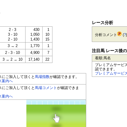
。
レース分析
2 - 3
430
1
3 - 10
1,050
10
分析コメント
(
?
)
2 - 10
1,430
15
3 → 2
1,770
1
注目馬 レース後
2 - 3 - 10
4,900
7
着順:馬名
3 → 2 → 10
17,140
22
プレミアムサービ
認できます。
プレミアムサービ
スにご加入して頂くと
馬場指数
が確認できます。
ス案内へ
スにご加入して頂くと
馬場コメント
が確認できま
ス案内へ