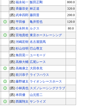
[西]
福永祐一
飯田正剛
800.0
[西]
斉藤崇史
林正道
320.0
[西]
武幸四郎
藤田晋
200.0
[西]
平田修
亀井哲也
120.0
[西]
松永幹夫
ルクス
80.0
[西]
宮地貴稔
東京ホースレーシング
[西]
河嶋宏樹
名古屋競馬
[西]
杉山佳明
巴山尊文
[西]
角田晃一
ユーモード
[西]
高柳大輔
広尾レース
[西]
高橋康之
大田恭充
[西]
前川恭子
ライフハウス
[西]
藤野健太
ライオンレースホース
[西]
小林真也
スズノレーシングクラブ
[西]
本田優
山元哲二
[西]
西園翔太
サンライズ