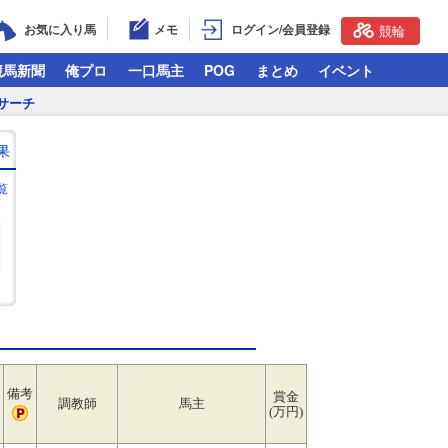
お気に入り馬
メモ
ログイン/会員登録
競輪
競馬新聞
俺プロ
一口馬主
POG
まとめ
イベント
サーチ
果
覧
備考
賞金
調教師
馬主
(万円)