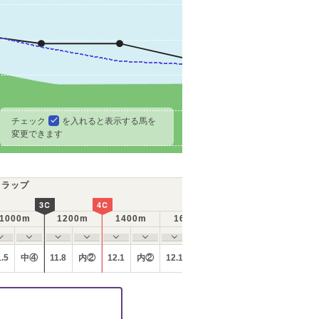
チェック
を入れると表示する馬を
変更できます
ラップ
3C
4C
1000m
1200m
1400m
1600m
1800m
ラップ
1.5
中④
11.8
内②
12.1
内②
12.1
外⑦
12.6
外⑦
序盤や中