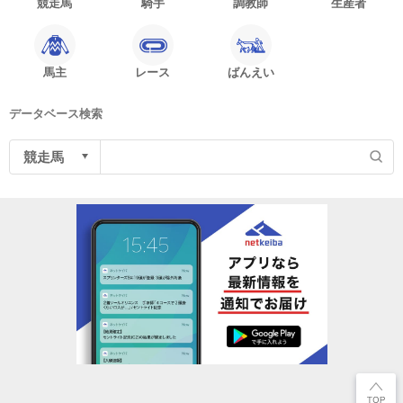
競走馬
騎手
調教師
生産者
馬主
レース
ばんえい
データベース検索