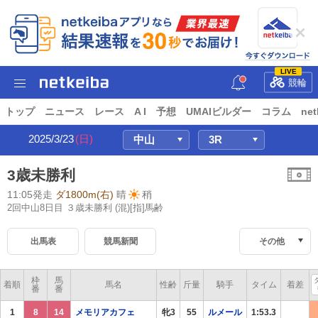
LIVE
競輪
トップ
ニュース
レース
A I
予想
UMAIビルダー
コラム
net
2025/3/23
(日)
3歳未勝利
11:05発走
ダ1800m(右)
晴
稍
2回中山8日目 ３歳未勝利
(混)[指]馬齢
出馬表
競馬新聞
その他
枠
馬
着順
馬名
性齢
斤量
騎手
タイム
着差
番
番
1
8
14
メモリアカフェ
牝3
55
ルメール
1:53.3