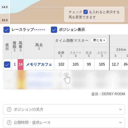
14.0
チェック
を入れると表示する
馬を変更できます
15.0
レースラップ
ポジション表示
タイム指数マスター
閉じる
着
馬
表
馬名
順
番
示
200m
全体
スタート
追走
上がり
1
14
メモリアカフェ
102
105
99
105
12.7
外
提供：DERBY ROOM
ポジションの見方
公開時間・提供レース