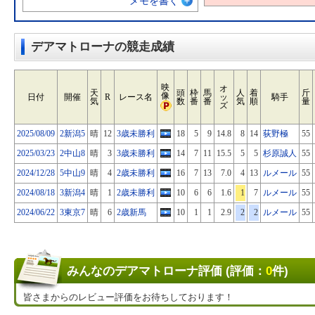
メモを書く
デアマトローナの競走成績
映
オ
天
頭
枠
馬
人
着
斤
像
日付
開催
R
レース名
ッ
騎手
気
数
番
番
気
順
量
ズ
2025/08/09
2新潟5
晴
12
3歳未勝利
18
5
9
14.8
8
14
荻野極
55
2025/03/23
2中山8
晴
3
3歳未勝利
14
7
11
15.5
5
5
杉原誠人
55
2024/12/28
5中山9
晴
4
2歳未勝利
16
7
13
7.0
4
13
ルメール
55
2024/08/18
3新潟4
晴
1
2歳未勝利
10
6
6
1.6
1
7
ルメール
55
2024/06/22
3東京7
晴
6
2歳新馬
10
1
1
2.9
2
2
ルメール
55
みんなのデアマトローナ評価 (評価：
0
件)
皆さまからのレビュー評価をお待ちしております！