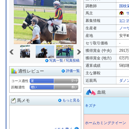
調教師
国枝
馬主
募集情報
1口:1
生産者
ノー
産地
安平
セリ取引価格
-
«
»
獲得賞金 (中央)
291
獲得賞金 (地方)
0万円
写真一覧
/
写真投稿
通算成績
5戦0勝
適性レビュー
評価一覧
主な勝鞍
近親馬
ダノ
コース適性
距離適性
血統
馬メモ
もっと見る
キズナ
ホームカミングクイーン