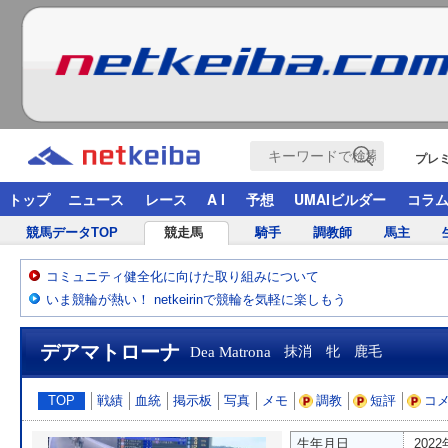
プレ
トップ
ニュース
レース
A I
予想
UMAIビルダー
コラ
競馬データTOP
競走馬
騎手
調教師
馬主
コミュニティ健全化に向けた取り組みについて
いま競輪が熱い！ netkeirinで競輪を気軽に楽しもう
デアマトローナ
Dea Matrona
抹消 牝 鹿毛
TOP
戦績
血統
掲示板
写真
メモ
調教
短評
コ
生年月日
202