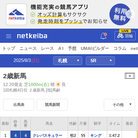
LIVE
競輪
トップ
ニュース
レース
A I
予想
UMAIビルダー
コラム
net
2025/8/3
(日)
2歳新馬
12:20発走
芝1800m(右)
晴
良
1回札幌4日目 ２歳新馬
[指]馬齢
出馬表
競馬新聞
その他
枠
馬
着順
馬名
性齢
斤量
騎手
タイム
着差
番
番
1
4
4
クレパスキュラー
牡2
55
キング
1:47.2