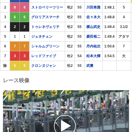
2
8
8
ストロベリーツリー
牝2
55
川田将雅
1:48.1
5
3
6
6
グロリアスマーチ
牡2
55
佐々木大
1:48.8
4
4
2
2
トゥレネヴェリテ
牡2
55
横山武史
1:49.4
3.1/2
5
1
1
ジェネチェン
牝2
55
菱田裕二
1:49.4
アタマ
6
7
7
シャルムグリーン
牡2
55
丹内祐次
1:50.6
7
7
3
3
レッドファイブ
牡2
54
松本大輝
1:54.5
大
除
5
5
クロンヌジャン
牡2
55
武豊
レース映像