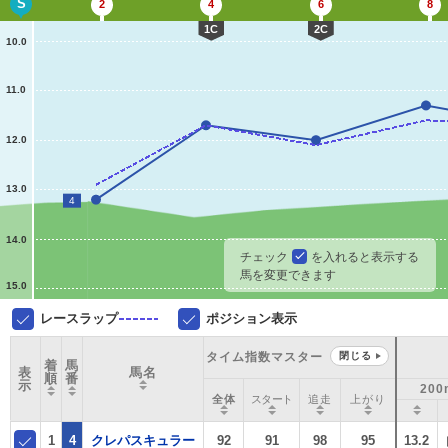
S
2
4
6
8
1C
2C
10.0
11.0
12.0
13.0
4
14.0
チェック
を入れると表示する
馬を変更できます
15.0
レースラップ
ポジション表示
タイム指数マスター
閉じる
着
馬
表
馬名
順
番
示
200
全体
スタート
追走
上がり
1
4
クレパスキュラー
92
91
98
95
13.2