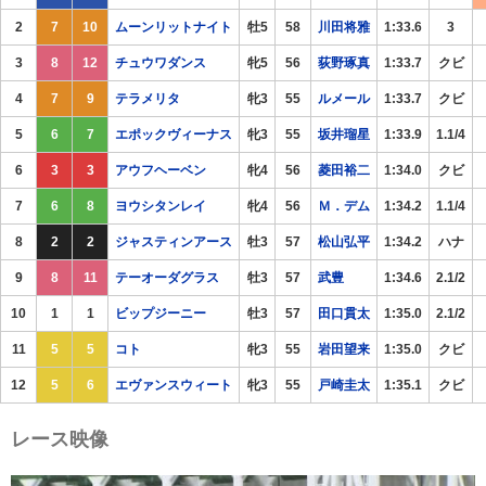
2
7
10
ムーンリットナイト
牡5
58
川田将雅
1:33.6
3
3
8
12
チュウワダンス
牝5
56
荻野琢真
1:33.7
クビ
4
7
9
テラメリタ
牝3
55
ルメール
1:33.7
クビ
5
6
7
エポックヴィーナス
牝3
55
坂井瑠星
1:33.9
1.1/4
6
3
3
アウフヘーベン
牝4
56
菱田裕二
1:34.0
クビ
7
6
8
ヨウシタンレイ
牝4
56
Ｍ．デム
1:34.2
1.1/4
8
2
2
ジャスティンアース
牡3
57
松山弘平
1:34.2
ハナ
9
8
11
テーオーダグラス
牡3
57
武豊
1:34.6
2.1/2
10
1
1
ビップジーニー
牡3
57
田口貫太
1:35.0
2.1/2
11
5
5
コト
牝3
55
岩田望来
1:35.0
クビ
12
5
6
エヴァンスウィート
牝3
55
戸崎圭太
1:35.1
クビ
レース映像