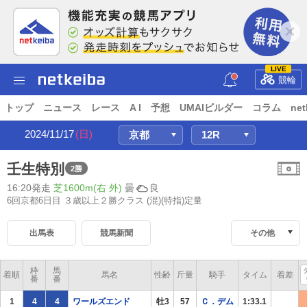
LIVE
競輪
トップ
ニュース
レース
A I
予想
UMAIビルダー
コラム
net
2024/11/17
(日)
壬生特別
2勝
16:20発走
芝1600m(右 外)
曇
良
6回京都6日目 ３歳以上２勝クラス
(混)(特指)定量
出馬表
競馬新聞
その他
枠
馬
着順
馬名
性齢
斤量
騎手
タイム
着差
番
番
1
4
4
ワールズエンド
牡3
57
Ｃ．デム
1:33.1