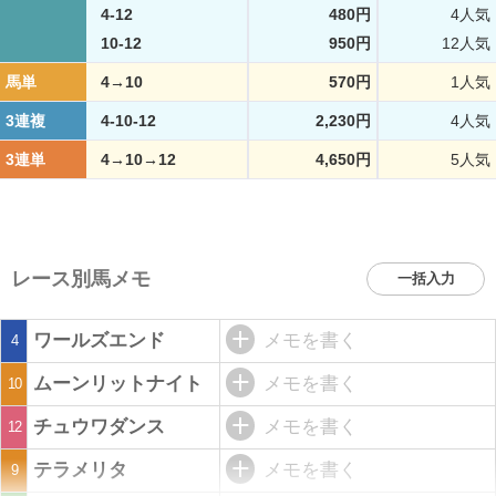
4-12
480円
4人気
10-12
950円
12人気
馬単
4→10
570円
1人気
3連複
4-10-12
2,230円
4人気
3連単
4→10→12
4,650円
5人気
レース別馬メモ
一括入力
ワールズエンド
メモを書く
4
ムーンリットナイト
メモを書く
10
チュウワダンス
メモを書く
12
テラメリタ
メモを書く
9