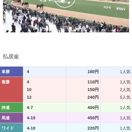
払戻金
単勝
4
180円
1人気
複勝
4
110円
1人気
10
150円
2人気
12
240円
5人気
枠連
4-7
400円
1人気
馬連
4-10
450円
1人気
ワイド
4-10
220円
1人気