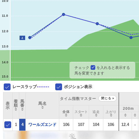
10.0
11.0
12.0
4
13.0
14.0
チェック
を入れると表示する
馬を変更できます
15.0
レースラップ
ポジション表示
タイム指数マスター
閉じる
着
馬
表
馬名
順
番
示
200m
全体
スタート
追走
上がり
1
4
ワールズエンド
106
107
104
106
12.4
-