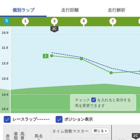
個別ラップ
走行距離
走行解析
S
1
3
5
7
2C
10.0
11.0
8
12.0
13.0
14.0
チェック
を入れると表示する
馬を変更できます
15.0
レースラップ
ポジション表示
タイム指数マスター
閉じる
着
馬
表
馬名
2C
順
番