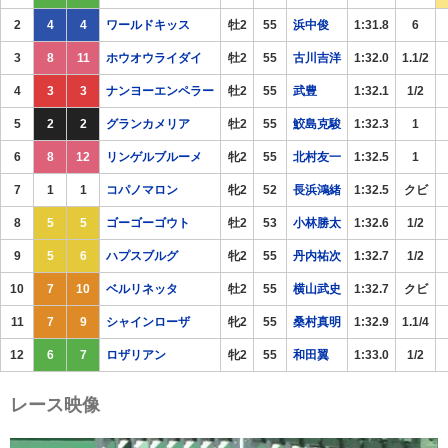
2
4
4
ワールドキッス
牡2
55
浜中俊
1:31.8
6
3
8
11
ホウオウライダイ
牡2
55
古川吉洋
1:32.0
1.1/2
4
3
3
ナンヨーエンペラー
牡2
55
武豊
1:32.1
1/2
5
2
2
グランカメリア
牡2
55
鮫島克駿
1:32.3
1
6
8
12
リンゲルブルーメ
牝2
55
北村友一
1:32.5
1
7
1
1
コパノマロン
牝2
52
長浜鴻緒
1:32.5
クビ
8
5
5
ゴーゴーゴウト
牡2
53
小林勝太
1:32.6
1/2
9
5
6
ハプスブルグ
牝2
55
丹内祐次
1:32.7
1/2
10
7
10
ベルリネッタ
牡2
55
横山武史
1:32.7
クビ
11
7
9
シャインローザ
牝2
55
桑村真明
1:32.9
1.1/4
12
6
7
ロザリアン
牝2
55
和田翼
1:33.0
1/2
レース映像