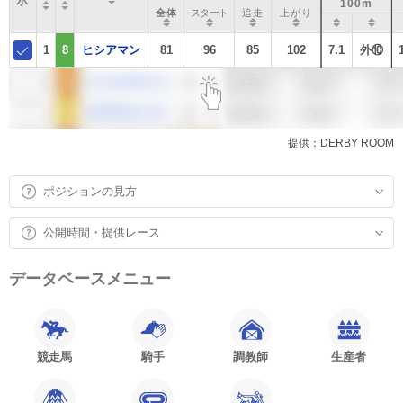
示
100m
全体
スタート
追走
上がり
1
8
ヒシアマン
81
96
85
102
7.1
外⑩
提供：DERBY ROOM
ポジションの見方
公開時間・提供レース
データベースメニュー
競走馬
騎手
調教師
生産者