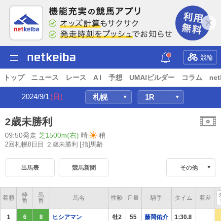
競輪
トップ
ニュース
レース
A I
予想
UMAIビルダー
コラム
net
2024/9/1
(日)
2歳未勝利
09:50発走
芝1500m(右)
晴
稍
2回札幌8日目 ２歳未勝利
[指]馬齢
出馬表
競馬新聞
その他
枠
馬
着順
馬名
性齢
斤量
騎手
タイム
着差
番
番
1
6
8
ヒシアマン
牡2
55
藤岡佑介
1:30.8