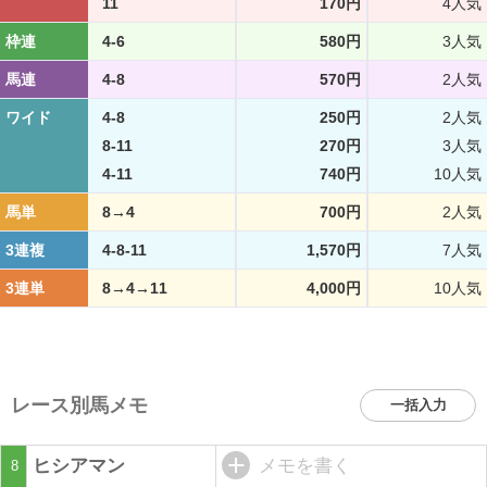
11
170円
4人気
枠連
4-6
580円
3人気
馬連
4-8
570円
2人気
ワイド
4-8
250円
2人気
8-11
270円
3人気
4-11
740円
10人気
馬単
8→4
700円
2人気
3連複
4-8-11
1,570円
7人気
3連単
8→4→11
4,000円
10人気
レース別馬メモ
一括入力
ヒシアマン
メモを書く
8