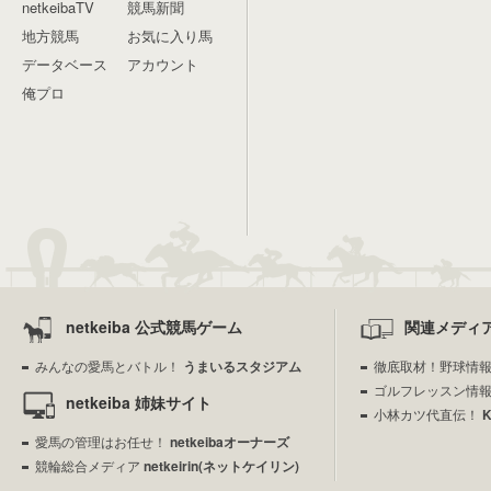
netkeibaTV
競馬新聞
地方競馬
お気に入り馬
データベース
アカウント
俺プロ
netkeiba 公式競馬ゲーム
関連メディ
みんなの愛馬とバトル！
うまいるスタジアム
徹底取材！野球情
ゴルフレッスン情
netkeiba 姉妹サイト
小林カツ代直伝！
愛馬の管理はお任せ！
netkeibaオーナーズ
競輪総合メディア
netkeirin(ネットケイリン)