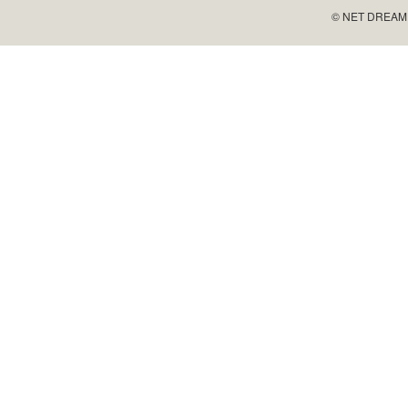
© NET DREAMERS