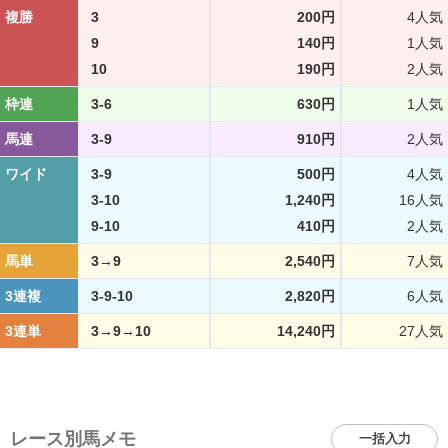
複勝
3
200円
4人気
9
140円
1人気
10
190円
2人気
枠連
3-6
630円
1人気
馬連
3-9
910円
2人気
ワイド
3-9
500円
4人気
3-10
1,240円
16人気
9-10
410円
2人気
馬単
3→9
2,540円
7人気
3連複
3-9-10
2,820円
6人気
3連単
3→9→10
14,240円
27人気
レース別馬メモ
一括入力