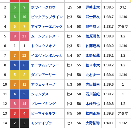
2
6
9
ホワイトクロウ
セ5
58
戸崎圭太
1:38.5
クビ
3
6
10
ピックアップライン
牡3
56
武士沢友
1:38.7
1.1/4
4
5
7
アイファーエポック
牡4
58
野中悠太
1:38.7
アタマ
5
8
13
ムーンフォレスト
牡3
56
菅原明良
1:38.8
1/2
6
1
1
トウロウノオノ
牝3
51
佐藤翔馬
1:39.0
1.1/4
7
7
12
イエヴァンポルッカ
牡4
57
永野猛蔵
1:39.1
1/2
8
4
6
オーサムデアラー
牡3
55
佐々木大
1:39.2
1/2
9
5
8
ダノンアーリー
牡4
58
北村友一
1:39.4
1.1/4
10
7
11
アヴェッリーノ
牡3
56
内田博幸
1:39.6
1
11
4
5
シャンダス
牡4
58
石川裕紀
1:39.7
1
12
8
14
ブレードキング
牡3
56
木幡巧也
1:39.8
1/2
13
3
4
ビーマイセルフ
牝5
56
松岡正海
1:39.8
アタマ
14
2
2
モンテイゾラ
セ3
56
大野拓弥
1:40.1
1.1/2