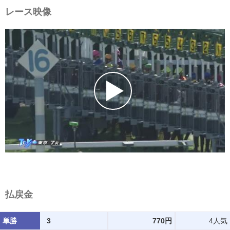
レース映像
払戻金
単勝
3
770円
4人気