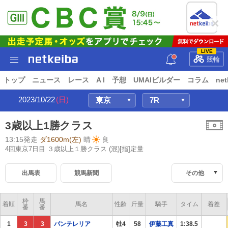
LIVE
競輪
トップ
ニュース
レース
A I
予想
UMAIビルダー
コラム
net
2023/10/22
(日)
3歳以上1勝クラス
13:15発走
ダ1600m(左)
晴
良
4回東京7日目 ３歳以上１勝クラス
(混)[指]定量
出馬表
競馬新聞
その他
枠
馬
着順
馬名
性齢
斤量
騎手
タイム
着差
番
番
1
3
3
パンテレリア
牡4
58
伊藤工真
1:38.5