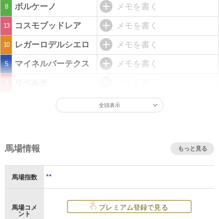
ボルケーノ
メモを書く
8
コスモブッドレア
メモを書く
13
レガーロデルシエロ
メモを書く
10
マイネルバーテクス
メモを書く
5
リベルテ
メモを書く
3
全頭表示
馬場情報
もっと見る
**
馬場指数
プレミアム登録で見る
馬場コメ
ント