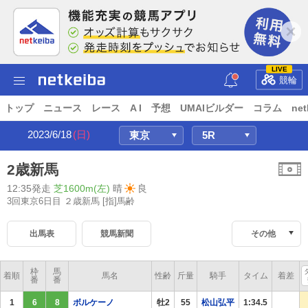
LIVE
競輪
トップ
ニュース
レース
A I
予想
UMAIビルダー
コラム
net
2023/6/18
(日)
2歳新馬
12:35発走
芝1600m(左)
晴
良
3回東京6日目 ２歳新馬
[指]馬齢
出馬表
競馬新聞
その他
枠
馬
着順
馬名
性齢
斤量
騎手
タイム
着差
番
番
1
6
8
ボルケーノ
牡2
55
松山弘平
1:34.5