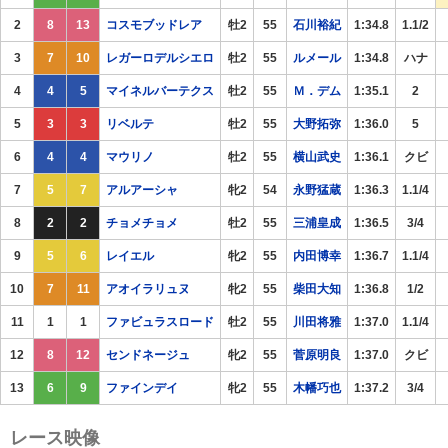
2
8
13
コスモブッドレア
牡2
55
石川裕紀
1:34.8
1.1/2
3
7
10
レガーロデルシエロ
牡2
55
ルメール
1:34.8
ハナ
4
4
5
マイネルバーテクス
牡2
55
Ｍ．デム
1:35.1
2
5
3
3
リベルテ
牡2
55
大野拓弥
1:36.0
5
6
4
4
マウリノ
牡2
55
横山武史
1:36.1
クビ
7
5
7
アルアーシャ
牝2
54
永野猛蔵
1:36.3
1.1/4
8
2
2
チョメチョメ
牡2
55
三浦皇成
1:36.5
3/4
9
5
6
レイエル
牝2
55
内田博幸
1:36.7
1.1/4
10
7
11
アオイラリュヌ
牝2
55
柴田大知
1:36.8
1/2
11
1
1
ファビュラスロード
牡2
55
川田将雅
1:37.0
1.1/4
12
8
12
センドネージュ
牝2
55
菅原明良
1:37.0
クビ
13
6
9
ファインデイ
牝2
55
木幡巧也
1:37.2
3/4
レース映像