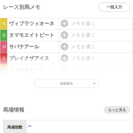
レース別馬メモ
一括入力
ヴィブラツィオーネ
メモを書く
8
タマモエイトビート
メモを書く
11
サパテアール
メモを書く
14
ブレイクザアイス
メモを書く
5
エコロカナワン
メモを書く
13
全頭表示
馬場情報
もっと見る
**
馬場指数