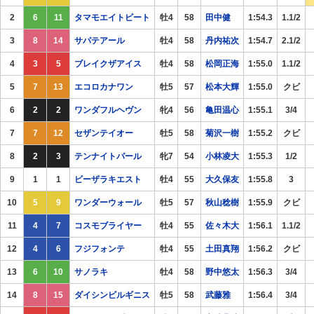
2
6
11
タマモエイトビート
牡4
58
田中健
1:54.3
1.1/2
3
8
14
サパテアール
牡4
58
丹内祐次
1:54.7
2.1/2
4
3
5
ブレイクザアイス
牡4
58
松岡正海
1:55.0
1.1/2
5
7
13
エコロカナワン
牡5
57
松本大輝
1:55.0
クビ
6
2
2
ワンダフルヘヴン
牝4
56
亀田温心
1:55.1
3/4
7
7
12
セザンテイオー
牡5
58
菊沢一樹
1:55.2
クビ
8
2
3
テンナイトパール
牝7
54
小林凌大
1:55.3
1/2
9
1
1
ビーザラキエスト
牡4
55
大久保友
1:55.8
3
10
5
9
ワンダーウォール
牡5
57
秋山稔樹
1:55.9
クビ
11
4
7
コスモブライヤー
牡4
55
佐々木大
1:56.1
1.1/2
12
4
6
フジフォンテ
牡4
55
土田真翔
1:56.2
クビ
13
6
10
サノラキ
牡4
58
野中悠太
1:56.3
3/4
14
8
15
ダイシンビルギニス
牡5
58
武藤雅
1:56.4
3/4