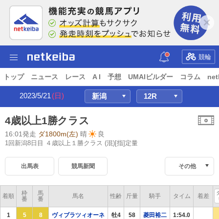
競輪
トップ
ニュース
レース
A I
予想
UMAIビルダー
コラム
net
2023/5/21
(日)
4歳以上1勝クラス
16:01発走
ダ1800m(左)
晴
良
1回新潟8日目 ４歳以上１勝クラス
(混)[指]定量
出馬表
競馬新聞
その他
枠
馬
着順
馬名
性齢
斤量
騎手
タイム
着差
番
番
1
5
8
ヴィブラツィオーネ
牡4
58
菱田裕二
1:54.0