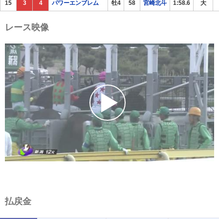
15
3
4
パワーエンブレム
牡4
58
宮崎北斗
1:58.6
大
レース映像
払戻金