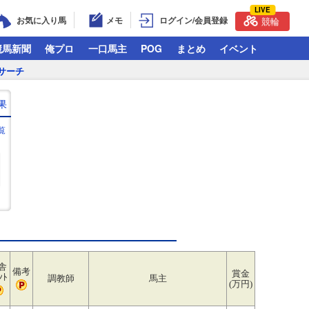
LIVE
お気に入り馬
メモ
ログイン/会員登録
競輪
競馬新聞
俺プロ
一口馬主
POG
まとめ
イベント
サーチ
果
覧
舎
備考
賞金
ﾝﾄ
調教師
馬主
(万円)