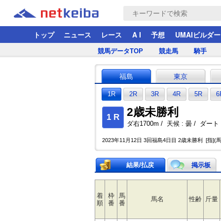
トップ
ニュース
レース
A I
予想
UMAIビルダー
競馬データTOP
競走馬
騎手
福島
東京
1R
2R
3R
4R
5R
6
2歳未勝利
1 R
ダ右1700m / 天候 : 曇 / ダート :
2023年11月12日 3回福島4日目 2歳未勝利 [指](
結果/払戻
掲示板
着
枠
馬
馬名
性齢
斤量
順
番
番