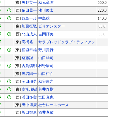
[東]
矢野英一
秋元竜弥
550.0
[西]
角田晃一
浅川慶太
220.0
[西]
鮫島一歩
中島稔
140.0
[東]
加藤征弘
ビリオンスター
83.0
[西]
北出成人
吉岡輝美
55.0
[東]
高橋裕
サラブレッドクラブ・ラフィアン
[東]
稲垣幸雄
芳川貴行
[東]
斎藤誠
山口雄司
[東]
古賀慎明
村野康司
[東]
黒岩陽一
山口裕介
[西]
岡田稲男
秋谷壽之
[東]
高柳瑞樹
荒井泰樹
[西]
浜田多実
宮田直也
[東]
田中博康
社台レースホース
[西]
坂口智康
酒井孝敏