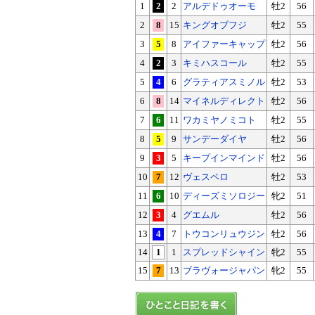
1
2
2
アルデドゥオーモ
牡2
56
2
8
15
キングオブフジ
牡2
55
3
5
8
アイファーキャップ
牡2
56
4
2
3
キミハスコール
牡2
55
5
4
6
グラティアスミノル
牡2
53
6
8
14
マイネルディレクト
牡2
56
7
6
11
ワカミヤノミコト
牡2
55
8
5
9
サンデーダイヤ
牡2
56
9
3
5
キープインマインド
牡2
56
10
7
12
ヴェスペロ
牡2
53
11
6
10
ディーズミソロジー
牝2
51
12
3
4
グエムル
牡2
56
13
4
7
トウコンリュウジン
牡2
56
14
1
1
スプレッドシャイン
牝2
55
15
7
13
ブラヴォージャパン
牝2
55