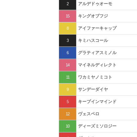
アルデドゥオーモ
2
キングオブフジ
15
アイファーキャップ
8
キミハスコール
3
グラティアスミノル
6
マイネルディレクト
14
ワカミヤノミコト
11
サンデーダイヤ
9
キープインマインド
5
ヴェスペロ
12
ディーズミソロジー
10