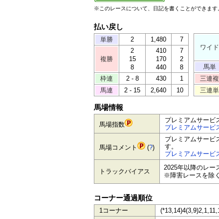
※このレースについて、日記を書くことができます
払い戻し
単勝
2
1,480
7
ワイド
2
410
7
複勝
15
170
2
馬単
8
440
8
枠連
2 - 8
430
1
三連複
馬連
2 - 15
2,640
10
三連単
馬場情報
プレミアムサービ
馬場指数
プレミアムサービ
プレミアムサービ
す。
馬場コメント
(
?
)
プレミアムサービ
2025年以降のレ
トラックバイアス
※障害レースを除
コーナー通過順位
1コーナー
(*13,14)4(3,9)2,1,11,