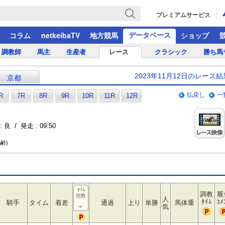
プレミアムサービス
データベース
コラム
netkeibaTV
地方競馬
ショップ
調教師
馬主
生産者
レース
クラシック
勝ち馬
2023年11月12日のレース結
京都
払戻し
一
R
7R
8R
9R
10R
11R
12R
 良 / 発走 : 09:50
馬齢)
ﾀｲﾑ
調教
厩
指数
人
ﾀｲﾑ
ｺﾒ
騎手
タイム
着差
通過
上り
単勝
馬体重
気