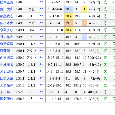
松岡正海
1:48.8
**
6-5-2-2
39.4
14.8
7
472(+2)
角田大和
1:48.8
クビ
**
10-10-6-6
38.7
3.8
1
496(+2)
藤懸貴志
1:48.9
1
**
12-12-8-7
38.4
19.7
9
458(+4)
佐々木大
1:49.0
クビ
**
4-5-5-4
39.0
5.5
3
452(-6)
永島まな
1:49.1
3/4
**
11-10-11-8
38.4
11.4
5
492(+2)
丹内祐次
1:49.9
5
**
2-2-1-1
40.6
4.3
2
490(-2)
永野猛蔵
1:50.1
1.1/2
**
8-9-6-8
39.9
109.9
12
476(+2)
斎藤新
1:50.1
アタマ
**
4-3-3-3
40.4
12.0
6
488(-2)
内田博幸
1:50.2
アタマ
**
15-15-15-10
39.1
44.9
10
500(+22)
小林勝太
1:50.5
1.3/4
**
9-7-11-11
39.8
200.7
14
438(+10)
河原田菜
1:50.7
1.1/4
**
14-14-13-11
39.8
58.7
11
442(-4)
団野大成
1:51.1
2.1/2
**
3-3-3-4
41.4
19.4
8
472(+6)
大野拓弥
1:51.5
2.1/2
**
12-12-13-14
40.6
341.2
15
456(-8)
ドイル
1:52.0
3
**
7-7-8-11
41.5
8.8
4
408(-10)
国分優作
1:56.3
大
**
1-1-8-15
45.9
178.3
13
396(-6)